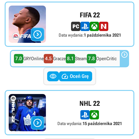
FIFA 22

Data wydania:
1 października 2021

7.0
4.5
8.1
7.8
GRYOnline
Gracze
Steam
OpenCritic


Oceń Grę
NHL 22

Data wydania:
15 października 2021