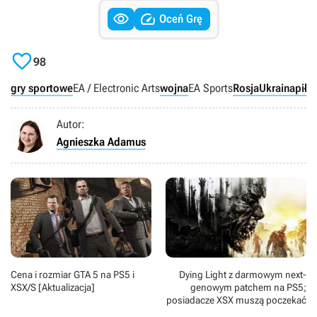


Oceń Grę

98
gry sportowe
EA / Electronic Arts
wojna
EA Sports
Rosja
Ukraina
piłk
Autor:
Agnieszka Adamus
Cena i rozmiar GTA 5 na PS5 i
Dying Light z darmowym next-
XSX/S [Aktualizacja]
genowym patchem na PS5;
posiadacze XSX muszą poczekać