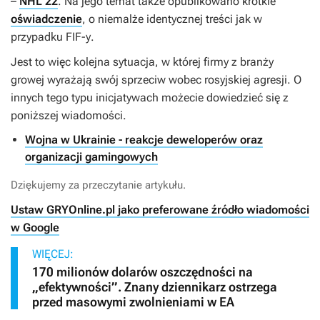
–
NHL 22
. Na jego temat także opublikowano krótkie
oświadczenie
, o niemalże identycznej treści jak w
przypadku
FIF-y
.
Jest to więc kolejna sytuacja, w której firmy z branży
growej wyrażają swój sprzeciw wobec rosyjskiej agresji. O
innych tego typu inicjatywach możecie dowiedzieć się z
poniższej wiadomości.
Wojna w Ukrainie - reakcje deweloperów oraz
organizacji gamingowych
Dziękujemy za przeczytanie artykułu.
Ustaw GRYOnline.pl jako preferowane źródło wiadomości
w Google
WIĘCEJ:
170 milionów dolarów oszczędności na
„efektywności”. Znany dziennikarz ostrzega
przed masowymi zwolnieniami w EA