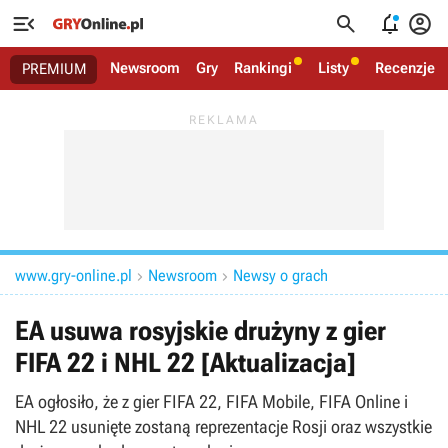




Newsroom
Gry
Rankingi
Listy
Recenzje
PREMIUM
www.gry-online.pl
Newsroom
Newsy o grach


EA usuwa rosyjskie drużyny z gier
FIFA 22 i NHL 22 [Aktualizacja]
EA ogłosiło, że z gier FIFA 22, FIFA Mobile, FIFA Online i
NHL 22 usunięte zostaną reprezentacje Rosji oraz wszystkie