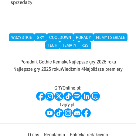
sprzedaży
WSZYSTKIE
GRY
COOLDOWN
PORADY
FILMY I SERIALE
TECH
TEMATY
RSS
Poradnik Gothic Remake
Najlepsze gry 2026 roku
Najlepsze gry 2025 roku
Wiedźmin 4
Najbliższe premiery
GRYOnline.pl:
tvgry.pl:
O nas
Regulamin
Polityka redakcyjna