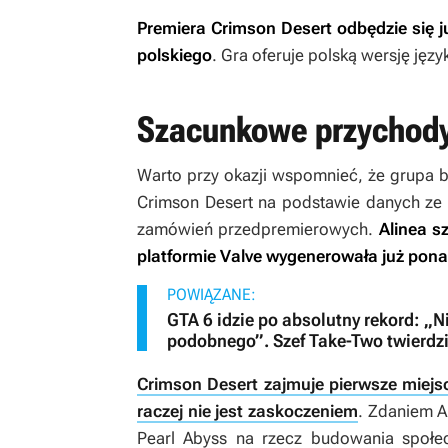
Premiera
Crimson Desert
odbędzie się j
polskiego
. Gra oferuje polską wersję jęz
Szacunkowe przychod
Warto przy okazji wspomnieć, że grupa
Crimson Desert
na podstawie danych ze 
zamówień przedpremierowych.
Alinea s
platformie Valve wygenerowała już pon
POWIĄZANE:
GTA 6 idzie po absolutny rekord: „N
podobnego”. Szef Take-Two twierdzi
Crimson Desert zajmuje pierwsze miejsc
raczej nie jest zaskoczeniem
. Zdaniem A
Pearl Abyss na rzecz budowania społecz