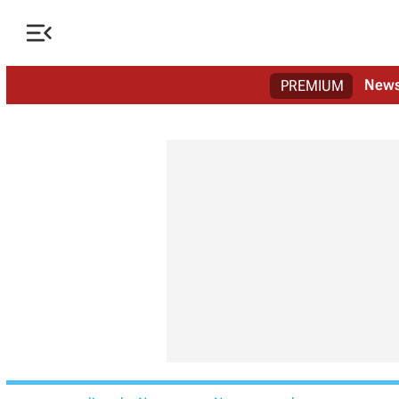

New
PREMIUM