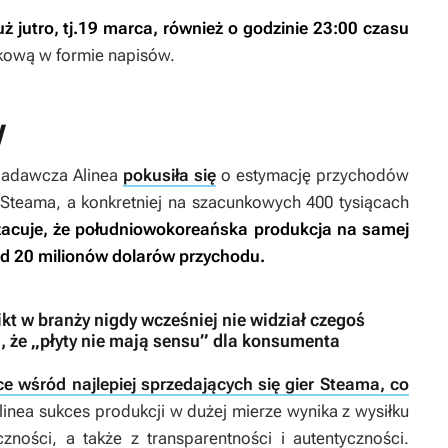
uż jutro, tj.19 marca, również o godzinie 23:00 czasu
ykową w formie napisów.
y
 badawcza Alinea
pokusiła się
o estymację przychodów
Steama, a konkretniej na szacunkowych 400 tysiącach
zacuje, że południowokoreańska produkcja na samej
ad 20 milionów dolarów przychodu.
ikt w branży nigdy wcześniej nie widział czegoś
, że „płyty nie mają sensu” dla konsumenta
e wśród najlepiej sprzedających się gier Steama, co
linea sukces produkcji w dużej mierze wynika z wysiłku
ności, a także z transparentności i autentyczności.