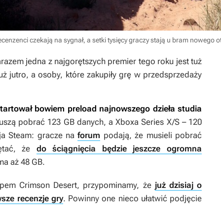
ecenzenci czekają na sygnał, a setki tysięcy graczy stają u bram nowego 
azem jedna z najgorętszych premier tego roku jest tuż
uż jutro, a osoby, które zakupiły grę w przedsprzedaży
tartował bowiem preload najnowszego dzieła studia
muszą pobrać 123 GB danych, a Xboxa Series X/S – 120
sja Steam: gracze na
forum
podają, że musieli pobrać
iętać, że
do ściągnięcia będzie jeszcze ogromna
 ma aż 48 GB.
kupem
Crimson Desert
, przypominamy, że
już dzisiaj o
wsze recenzje gry
. Powinny one nieco ułatwić podjęcie