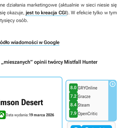
 działania marketingowe (aktualnie w sieci niesie się
 się okazuje,
jest to kreacja CGI
). W efekcie tylko w tym
 tysięcy osób.
ródło wiadomości w Google
 „mieszanych” opinii twórcy Mistfall Hunter

8.0
GRYOnline
7.2
Gracze
imson Desert
8.4
Steam
7.9
OpenCritic
Data wydania:
19 marca 2026