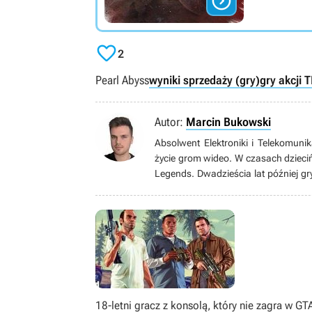


2
Pearl Abyss
wyniki sprzedaży (gry)
gry akcji 
Autor:
Marcin Bukowski
Absolwent Elektroniki i Telekomunik
życie grom wideo. W czasach dzieciń
Legends. Dwadzieścia lat później gr
oraz produkcje typu soulslike od F
zajmuje PC. Po godzinach hobbystyc
czas na oglądaniu filmów i seriali (
18-letni gracz z konsolą, który nie zagra w GTA