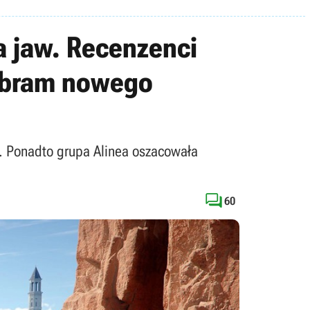
a jaw. Recenzenci
 u bram nowego
e. Ponadto grupa Alinea oszacowała

60