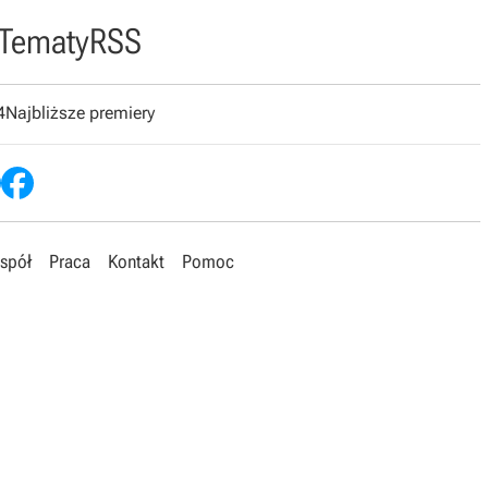
Tematy
RSS
4
Najbliższe premiery
spół
Praca
Kontakt
Pomoc