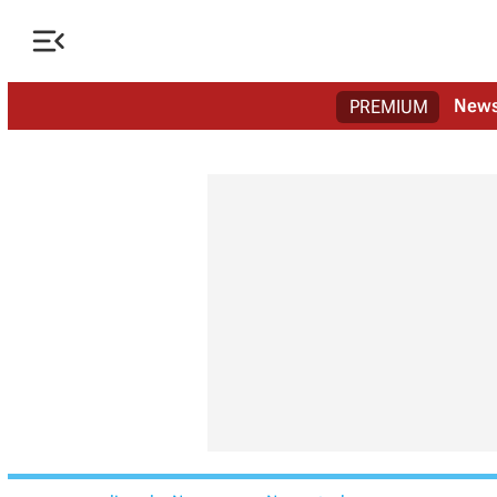

New
PREMIUM