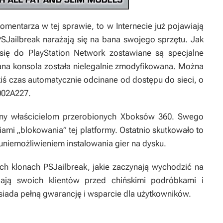
mentarza w tej sprawie, to w Internecie już pojawiają
PSJailbreak narażają się na bana swojego sprzętu. Jak
się do PlayStation Network zostawiane są specjalne
ana konsola została nielegalnie zmodyfikowana. Można
iś czas automatycznie odcinane od dostępu do sieci, o
002A227.
any właścicielom przerobionych Xboksów 360. Swego
iami „blokowania” tej platformy. Ostatnio skutkowało to
uniemożliwieniem instalowania gier na dysku.
ych klonach PSJailbreak, jakie zaczynają wychodzić na
ają swoich klientów przed chińskimi podróbkami i
osiada pełną gwarancję i wsparcie dla użytkowników.