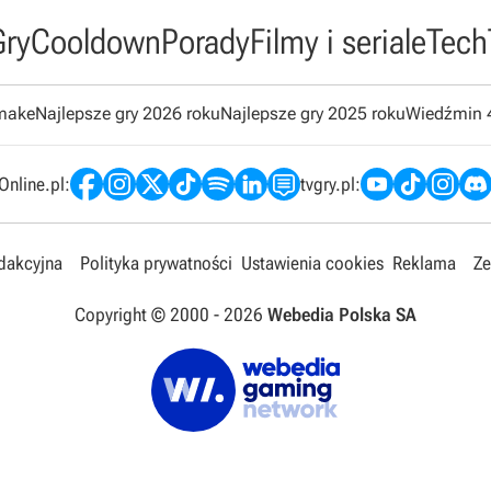
Gry
Cooldown
Porady
Filmy i seriale
Tech
emake
Najlepsze gry 2026 roku
Najlepsze gry 2025 roku
Wiedźmin 
nline.pl:
tvgry.pl:
edakcyjna
Polityka prywatności
Ustawienia cookies
Reklama
Ze
Copyright © 2000 -
2026
Webedia Polska SA