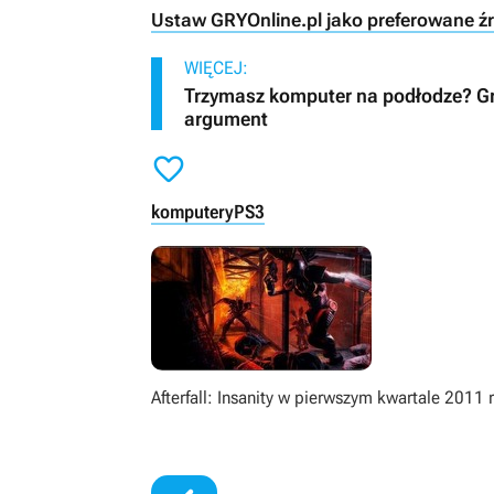
Ustaw GRYOnline.pl jako preferowane ź
WIĘCEJ:
Trzymasz komputer na podłodze? Gra
argument

komputery
PS3
Afterfall: Insanity w pierwszym kwartale 2011 