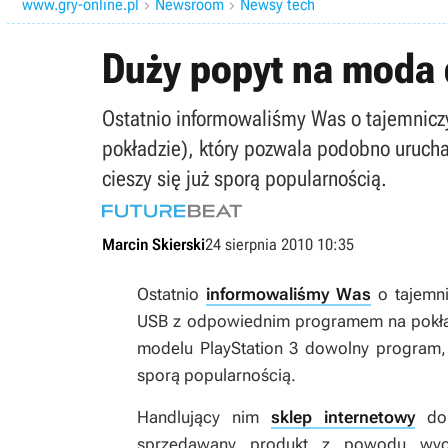
www.gry-online.pl
Newsroom
Newsy tech


Duży popyt na moda 
Ostatnio informowaliśmy Was o tajemnic
pokładzie), który pozwala podobno uruch
cieszy się już sporą popularnością.
Marcin Skierski
24 sierpnia 2010 10:35
Ostatnio
informowaliśmy Was
o tajemni
USB z odpowiednim programem na pokła
modelu PlayStation 3 dowolny program, 
sporą popularnością.
Handlujący nim
sklep internetowy
don
sprzedawany produkt z powodu wyc