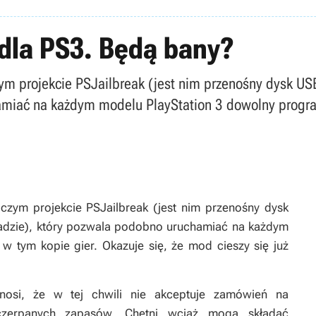
dla PS3. Będą bany?
zym projekcie PSJailbreak (jest nim przenośny dysk 
amiać na każdym modelu PlayStation 3 dowolny program
czym projekcie PSJailbreak (jest nim przenośny dysk
dzie), który pozwala podobno uruchamiać na każdym
w tym kopie gier. Okazuje się, że mod cieszy się już
osi, że w tej chwili nie akceptuje zamówień na
zerpanych zapasów. Chętni wciąż mogą składać