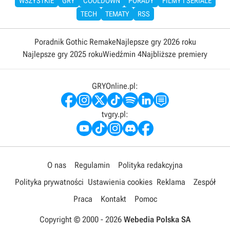
WSZYSTKIE
GRY
COOLDOWN
PORADY
FILMY I SERIALE
TECH
TEMATY
RSS
Poradnik Gothic Remake
Najlepsze gry 2026 roku
Najlepsze gry 2025 roku
Wiedźmin 4
Najbliższe premiery
GRYOnline.pl:
tvgry.pl:
O nas
Regulamin
Polityka redakcyjna
Polityka prywatności
Ustawienia cookies
Reklama
Zespół
Praca
Kontakt
Pomoc
Copyright © 2000 -
2026
Webedia Polska SA