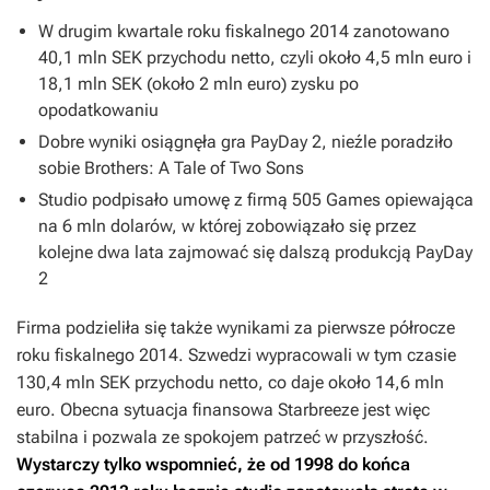
W drugim kwartale roku fiskalnego 2014 zanotowano
40,1 mln SEK przychodu netto, czyli około 4,5 mln euro i
18,1 mln SEK (około 2 mln euro) zysku po
opodatkowaniu
Dobre wyniki osiągnęła gra
PayDay 2
, nieźle poradziło
sobie
Brothers: A Tale of Two Sons
Studio podpisało umowę z firmą 505 Games opiewająca
na 6 mln dolarów, w której zobowiązało się przez
kolejne dwa lata zajmować się dalszą produkcją
PayDay
2
Firma podzieliła się także wynikami za pierwsze półrocze
roku fiskalnego 2014. Szwedzi wypracowali w tym czasie
130,4 mln SEK przychodu netto, co daje około 14,6 mln
euro. Obecna sytuacja finansowa Starbreeze jest więc
stabilna i pozwala ze spokojem patrzeć w przyszłość.
Wystarczy tylko wspomnieć, że od 1998 do końca