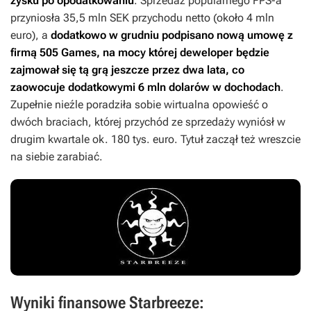
zysku po opodatkowaniu
. Sprzedaż popularnego FPS-a
przyniosła 35,5 mln SEK przychodu netto (około 4 mln
euro), a
dodatkowo w grudniu podpisano nową umowę z
firmą 505 Games, na mocy której deweloper będzie
zajmował się tą grą jeszcze przez dwa lata, co
zaowocuje dodatkowymi 6 mln dolarów w dochodach
.
Zupełnie nieźle poradziła sobie wirtualna opowieść o
dwóch braciach, której przychód ze sprzedaży wyniósł w
drugim kwartale ok. 180 tys. euro. Tytuł zaczął też wreszcie
na siebie zarabiać.
Wyniki finansowe Starbreeze: