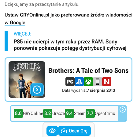
Dziękujemy za przeczytanie artykułu.
Ustaw GRYOnline.pl jako preferowane źródło wiadomości
w Google
WIĘCEJ:
PS5 nie ucierpi w tym roku przez RAM. Sony
ponownie pokazuje potęgę dystrybucji cyfrowej
Brothers: A Tale of Two Sons

Data wydania:
7 sierpnia 2013

8.0
8.2
9.4
7.7
GRYOnline
Gracze
Steam
OpenCritic


Oceń Grę