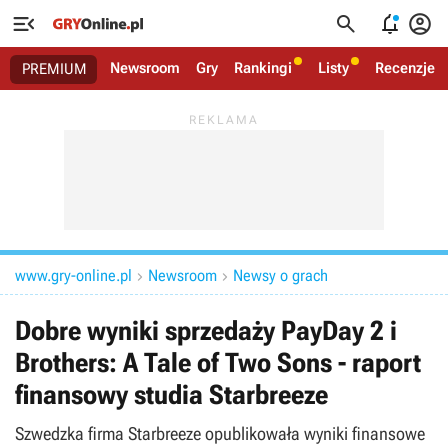




Newsroom
Gry
Rankingi
Listy
Recenzje
PREMIUM
www.gry-online.pl
Newsroom
Newsy o grach


Dobre wyniki sprzedaży PayDay 2 i
Brothers: A Tale of Two Sons - raport
finansowy studia Starbreeze
Szwedzka firma Starbreeze opublikowała wyniki finansowe