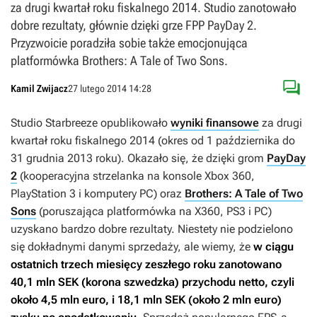
za drugi kwartał roku fiskalnego 2014. Studio zanotowało
dobre rezultaty, głównie dzięki grze FPP PayDay 2.
Przyzwoicie poradziła sobie także emocjonująca
platformówka Brothers: A Tale of Two Sons.

Kamil Zwijacz
27 lutego 2014 14:28
Studio Starbreeze opublikowało
wyniki finansowe
za drugi
kwartał roku fiskalnego 2014 (okres od 1 października do
31 grudnia 2013 roku). Okazało się, że dzięki grom
PayDay
2
(kooperacyjna strzelanka na konsole Xbox 360,
PlayStation 3 i komputery PC) oraz
Brothers: A Tale of Two
Sons
(poruszająca platformówka na X360, PS3 i PC)
uzyskano bardzo dobre rezultaty. Niestety nie podzielono
się dokładnymi danymi sprzedaży, ale wiemy, że
w ciągu
ostatnich trzech miesięcy zeszłego roku zanotowano
40,1 mln SEK (korona szwedzka) przychodu netto, czyli
około 4,5 mln euro, i 18,1 mln SEK (około 2 mln euro)