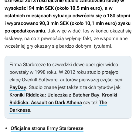
czerwca 2013 roku łącznie studio zanotowało stratę w
wysokości 94 mln SEK (około 10,5 mln euro), a w
ostatnich miesiącach sytuacja odwróciła się o 180 stopni
i wypracowano 90,3 mln SEK (około 10,1 mln euro) zysku
po opodatkowaniu
. Jak więc widać, los w końcu okazał się
łaskawy, na co z pewnością wpłynął fakt, że wspomniane
wcześniej gry okazały się bardzo dobrymi tytułami.
Firma Starbreeze to szwedzki deweloper gier wideo
powstały w 1998 roku. W 2012 roku studio przejęło
ekipę Overkill Software, autorów pierwszej części serii
PayDay
. Studio znane jest także z takich tytułów jak
Kroniki Riddicka: Ucieczka z Butcher Bay
,
Kroniki
Riddicka: Assault on Dark Athena
czy też
The
Darkness
.
Oficjalna strona firmy Starbreeze