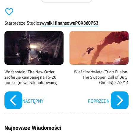

Starbreeze Studios
wyniki finansowe
PC
X360
PS3
Wolfenstein: The New Order
Wieści ze świata (Trials Fusion,
zaoferuje kampanię na 15-20
The Swapper, Call of Duty:
godzin [news zaktualizowany]
Ghosts) 27/2/14
NASTĘPNY
POPRZEDNI
Najnowsze Wiadomości