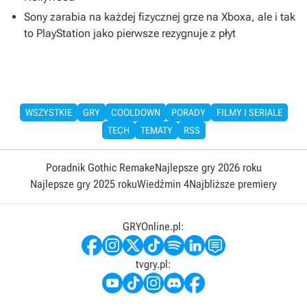
Sony zarabia na każdej fizycznej grze na Xboxa, ale i tak
to PlayStation jako pierwsze rezygnuje z płyt
WSZYSTKIE
GRY
COOLDOWN
PORADY
FILMY I SERIALE
TECH
TEMATY
RSS
Poradnik Gothic Remake
Najlepsze gry 2026 roku
Najlepsze gry 2025 roku
Wiedźmin 4
Najbliższe premiery
GRYOnline.pl:
tvgry.pl: