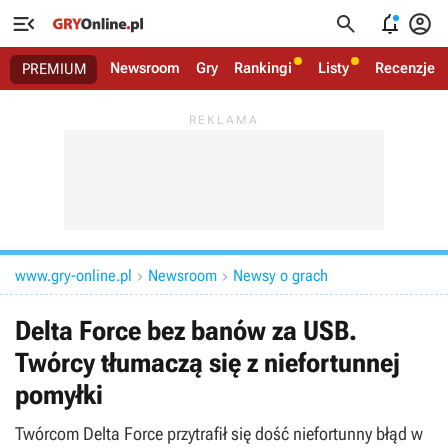




Newsroom
Gry
Rankingi
Listy
Recenzje
PREMIUM
www.gry-online.pl
Newsroom
Newsy o grach


Delta Force bez banów za USB.
Twórcy tłumaczą się z niefortunnej
pomyłki
Twórcom Delta Force przytrafił się dość niefortunny błąd w