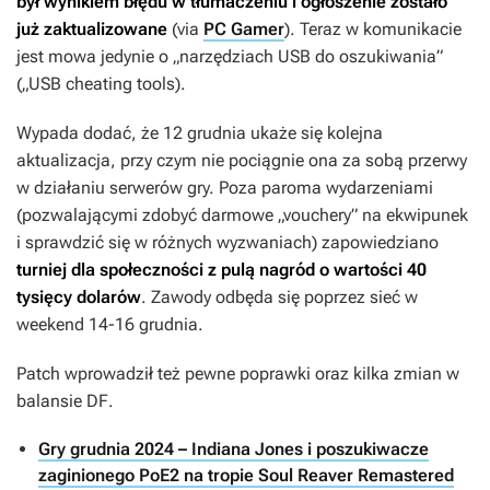
był wynikiem błędu w tłumaczeniu i ogłoszenie zostało
już zaktualizowane
(via
PC Gamer
). Teraz w komunikacie
jest mowa jedynie o „narzędziach USB do oszukiwania”
(„USB cheating tools).
Wypada dodać, że 12 grudnia ukaże się kolejna
aktualizacja, przy czym nie pociągnie ona za sobą przerwy
w działaniu serwerów gry. Poza paroma wydarzeniami
(pozwalającymi zdobyć darmowe „vouchery” na ekwipunek
i sprawdzić się w różnych wyzwaniach) zapowiedziano
turniej dla społeczności z pulą nagród o wartości 40
tysięcy dolarów
. Zawody odbęda się poprzez sieć w
weekend 14-16 grudnia.
Patch wprowadził też pewne poprawki oraz kilka zmian w
balansie
DF
.
Gry grudnia 2024 – Indiana Jones i poszukiwacze
zaginionego PoE2 na tropie Soul Reaver Remastered