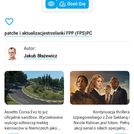


Oceń Grę

patche i aktualizacje
strzelanki FPP (FPS)
PC
Autor:
Jakub Błażewicz
Assetto Corsa Evo to już
Kontynuacja thrillera
oficjalnie sandbox. Wyczekiwane
szpiegowskiego z Zoe Saldaną i
wyścigi odtworzą mekkę
Nicole Kidman jest hitem. Pełny
kierowców w Niemczech jako
akcji serial o siłach specjalnych
otwarty świat wielki na 1600 km2
podbija listy przebojów