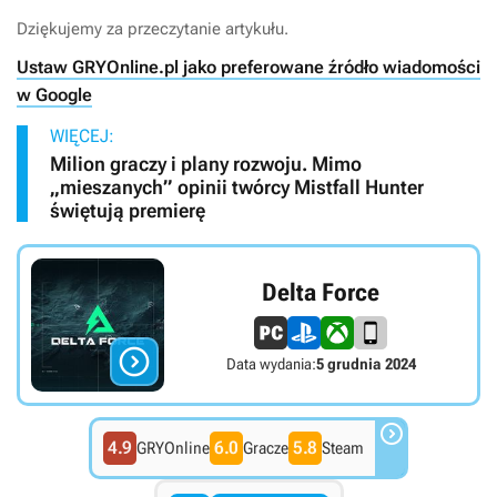
Dziękujemy za przeczytanie artykułu.
Ustaw GRYOnline.pl jako preferowane źródło wiadomości
w Google
WIĘCEJ:
Milion graczy i plany rozwoju. Mimo
„mieszanych” opinii twórcy Mistfall Hunter
świętują premierę
Delta Force

Data wydania:
5 grudnia 2024

4.9
6.0
5.8
GRYOnline
Gracze
Steam