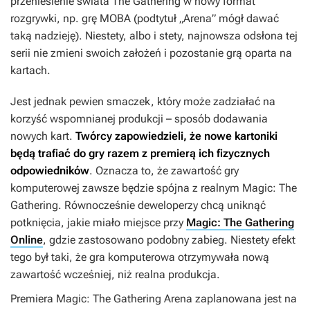
przeniesienie świata
The Gathering
w nowy format
rozgrywki, np. grę MOBA (podtytuł „Arena” mógł dawać
taką nadzieję). Niestety, albo i stety, najnowsza odsłona tej
serii nie zmieni swoich założeń i pozostanie grą oparta na
kartach.
Jest jednak pewien smaczek, który może zadziałać na
korzyść wspomnianej produkcji – sposób dodawania
nowych kart.
Twórcy zapowiedzieli, że nowe kartoniki
będą trafiać do gry razem z premierą ich fizycznych
odpowiedników
. Oznacza to, że zawartość gry
komputerowej zawsze będzie spójna z realnym
Magic: The
Gathering
. Równocześnie deweloperzy chcą uniknąć
potknięcia, jakie miało miejsce przy
Magic: The Gathering
Online
, gdzie zastosowano podobny zabieg. Niestety efekt
tego był taki, że gra komputerowa otrzymywała nową
zawartość wcześniej, niż realna produkcja.
Premiera
Magic: The Gathering Arena
zaplanowana jest na