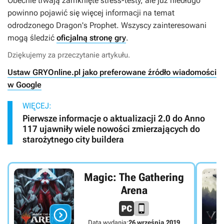
Obecnie trwają zamknięte stress-testy, ale już niedługo
powinno pojawić się więcej informacji na temat
odrodzonego
Dragon's Prophet
. Wszyscy zainteresowani
mogą śledzić
oficjalną stronę gry
.
Dziękujemy za przeczytanie artykułu.
Ustaw GRYOnline.pl jako preferowane źródło wiadomości
w Google
WIĘCEJ:
Pierwsze informacje o aktualizacji 2.0 do Anno
117 ujawniły wiele nowości zmierzających do
starożytnego city buildera
Magic: The Gathering
Arena

Data wydania:
26 września 2019