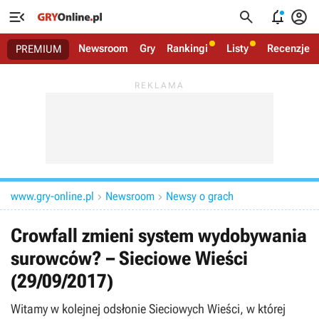




Newsroom
Gry
Rankingi
Listy
Recenzje
PREMIUM
www.gry-online.pl
Newsroom
Newsy o grach


Crowfall zmieni system wydobywania
surowców? – Sieciowe Wieści
(29/09/2017)
Witamy w kolejnej odsłonie Sieciowych Wieści, w której