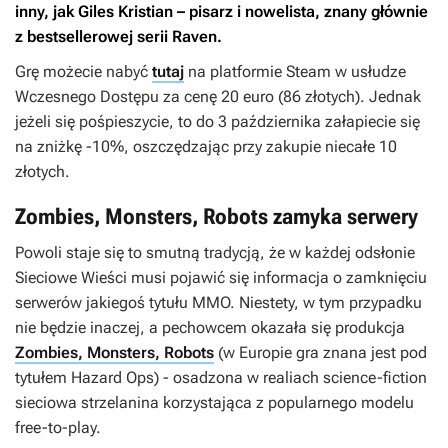
inny, jak Giles Kristian – pisarz i nowelista, znany głównie
z bestsellerowej serii
Raven
.
Grę możecie nabyć
tutaj
na platformie Steam w usłudze
Wczesnego Dostępu za cenę 20 euro (86 złotych). Jednak
jeżeli się pośpieszycie, to do 3 października załapiecie się
na zniżkę -10%, oszczędzając przy zakupie niecałe 10
złotych.
Zombies, Monsters, Robots zamyka serwery
Powoli staje się to smutną tradycją, że w każdej odsłonie
Sieciowe Wieści musi pojawić się informacja o zamknięciu
serwerów jakiegoś tytułu MMO. Niestety, w tym przypadku
nie będzie inaczej, a pechowcem okazała się produkcja
Zombies, Monsters, Robots
(w Europie gra znana jest pod
tytułem
Hazard Ops
) - osadzona w realiach science-fiction
sieciowa strzelanina korzystająca z popularnego modelu
free-to-play.