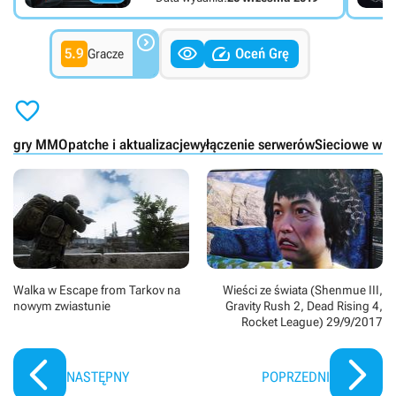



5.9
Oceń Grę
Gracze

gry MMO
patche i aktualizacje
wyłączenie serwerów
Sieciowe wie
Walka w Escape from Tarkov na
Wieści ze świata (Shenmue III,
nowym zwiastunie
Gravity Rush 2, Dead Rising 4,
Rocket League) 29/9/2017
NASTĘPNY
POPRZEDNI