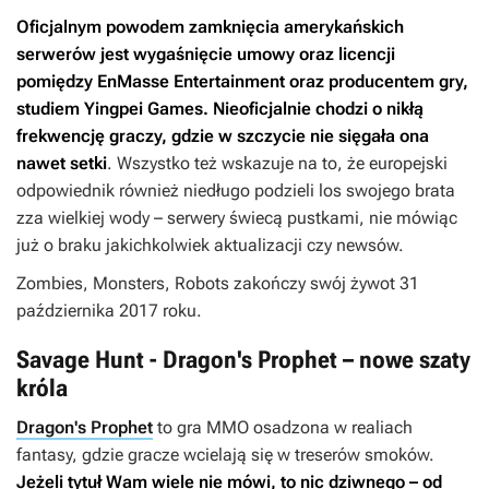
Oficjalnym powodem zamknięcia amerykańskich
serwerów jest wygaśnięcie umowy oraz licencji
pomiędzy EnMasse Entertainment oraz producentem gry,
studiem Yingpei Games. Nieoficjalnie chodzi o nikłą
frekwencję graczy, gdzie w szczycie nie sięgała ona
nawet setki
. Wszystko też wskazuje na to, że europejski
odpowiednik również niedługo podzieli los swojego brata
zza wielkiej wody – serwery świecą pustkami, nie mówiąc
już o braku jakichkolwiek aktualizacji czy newsów.
Zombies, Monsters, Robots
zakończy swój żywot 31
października 2017 roku.
Savage Hunt - Dragon's Prophet – nowe szaty
króla
Dragon's Prophet
to gra MMO osadzona w realiach
fantasy, gdzie gracze wcielają się w treserów smoków.
Jeżeli tytuł Wam wiele nie mówi, to nic dziwnego – od