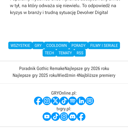
w tył, na który odważa się niewielu. To odpowiedź na
kryzys w branży i trudną sytuację Devolver Digital
WSZYSTKIE
GRY
COOLDOWN
PORADY
FILMY I SERIALE
TECH
TEMATY
RSS
Poradnik Gothic Remake
Najlepsze gry 2026 roku
Najlepsze gry 2025 roku
Wiedźmin 4
Najbliższe premiery
GRYOnline.pl:
tvgry.pl: