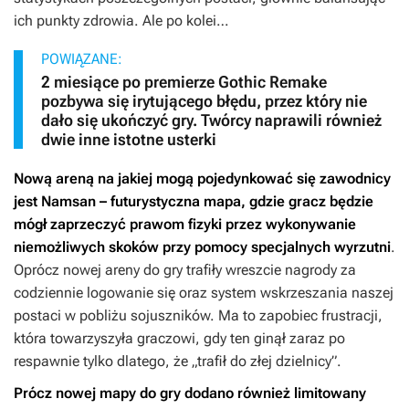
ich punkty zdrowia. Ale po kolei…
POWIĄZANE:
2 miesiące po premierze Gothic Remake
pozbywa się irytującego błędu, przez który nie
dało się ukończyć gry. Twórcy naprawili również
dwie inne istotne usterki
Nową areną na jakiej mogą pojedynkować się zawodnicy
jest Namsan – futurystyczna mapa, gdzie gracz będzie
mógł zaprzeczyć prawom fizyki przez wykonywanie
niemożliwych skoków przy pomocy specjalnych wyrzutni
.
Oprócz nowej areny do gry trafiły wreszcie nagrody za
codziennie logowanie się oraz system wskrzeszania naszej
postaci w pobliżu sojuszników. Ma to zapobiec frustracji,
która towarzyszyła graczowi, gdy ten ginął zaraz po
respawnie tylko dlatego, że „trafił do złej dzielnicy”.
Prócz nowej mapy do gry dodano również limitowany