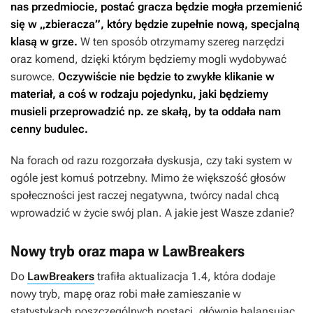
nas przedmiocie, postać gracza będzie mogła przemienić
się w „zbieracza”, który będzie zupełnie nową, specjalną
klasą w grze.
W ten sposób otrzymamy szereg narzędzi
oraz komend, dzięki którym będziemy mogli wydobywać
surowce.
Oczywiście nie będzie to zwykłe klikanie w
materiał, a coś w rodzaju pojedynku, jaki będziemy
musieli przeprowadzić np. ze skałą, by ta oddała nam
cenny budulec.
Na forach od razu rozgorzała dyskusja, czy taki system w
ogóle jest komuś potrzebny. Mimo że większość głosów
społeczności jest raczej negatywna, twórcy nadal chcą
wprowadzić w życie swój plan. A jakie jest Wasze zdanie?
Nowy tryb oraz mapa w LawBreakers
Do
LawBreakers
trafiła aktualizacja 1.4, która dodaje
nowy tryb, mapę oraz robi małe zamieszanie w
statystykach poszczególnych postaci, głównie balansując