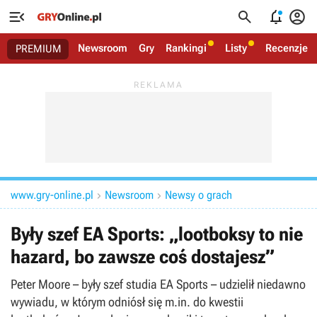




Newsroom
Gry
Rankingi
Listy
Recenzje
PREMIUM
www.gry-online.pl
Newsroom
Newsy o grach


Były szef EA Sports: „lootboksy to nie
hazard, bo zawsze coś dostajesz”
Peter Moore – były szef studia EA Sports – udzielił niedawno
wywiadu, w którym odniósł się m.in. do kwestii