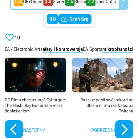
5.8
3.0
7.6
7.2
GRYOnline
Gracze
Steam
OpenCritic


Oceń Grę

10
EA / Electronic Arts
afery i kontrowersje
EA Sports
mikropłatności
P
DC Films chce usunąć Cyborga z
Rust już pobił swój rekord na
The Flash. Ray Fisher zaprzecza
Steamie. Gra rządzi też na
doniesieniom
Twitchu
NASTĘPNY
POPRZEDNI