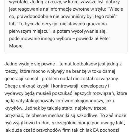
wycofało. Jedną z rzeczy, w której zawsze byli dobrzy,
jest reagowanie na informacje zwrotne w stylu: "Wiecie
co, prawdopodobnie nie powinniśmy byli tego robić"
lub "To była zła decyzja, nie stawiała gracza na
pierwszym miejscu", a potem wycofywanie się i
podejmowanie innego wyboru – powiedział Peter
Moore.
Jedno wydaje się pewne – temat lootboksów jest jedną z
rzeczy, które mocno wpłynęły na branżę w toku ósmej
generacji konsol i problem nadal nie został rozwiązany.
Chcąc uniknąć krytyki i kontrowersji, deweloperzy i
wydawcy będą musieli poszukać lepszych rozwiązań, które
będą satysfakcjonowały zarówno akcjonariuszy, jak i
krytyków. Jednak by tak się stało, najpierw trzeba
przyznać, że obecne mechaniki są szkodliwe. To zaś może
być wyjątkowo trudne, szczególnie biorąc pod uwagę fakt,
jak duża część przychodów firm takich jak EA pochodzi