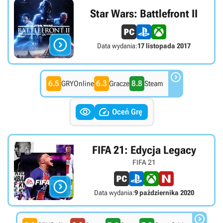
Star Wars: Battlefront II

Data wydania:
17 listopada 2017

6.5
6.3
8.8
GRYOnline
Gracze
Steam


Oceń Grę
FIFA 21: Edycja Legacy
FIFA 21

Data wydania:
9 października 2020
