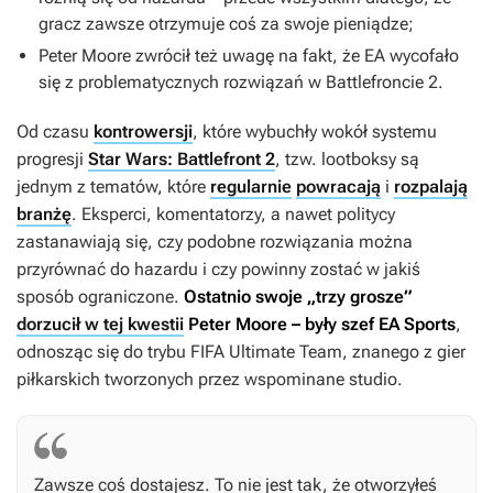
gracz zawsze otrzymuje coś za swoje pieniądze;
Peter Moore zwrócił też uwagę na fakt, że EA wycofało
się z problematycznych rozwiązań w
Battlefroncie 2
.
Od czasu
kontrowersji
, które wybuchły wokół systemu
progresji
Star Wars: Battlefront 2
, tzw. lootboksy są
jednym z tematów, które
regularnie
powracają
i
rozpalają
branżę
. Eksperci, komentatorzy, a nawet politycy
zastanawiają się, czy podobne rozwiązania można
przyrównać do hazardu i czy powinny zostać w jakiś
sposób ograniczone.
Ostatnio swoje „trzy grosze”
dorzucił w tej kwestii
Peter Moore – były szef EA Sports
,
odnosząc się do trybu FIFA Ultimate Team, znanego z gier
piłkarskich tworzonych przez wspominane studio.
Zawsze coś dostajesz. To nie jest tak, że otworzyłeś