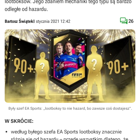
lootboksów. Jego zdaniem mechaniki tego typu są bardzo
odległe od hazardu.

26
Bartosz Świątek
8 stycznia 2021 12:42
Były szef EA Sports: „lootboksy to nie hazard, bo zawsze coś dostajesz”.
W SKRÓCIE:
według byłego szefa EA Sports lootboksy znacznie
różnią się od hazardu – przede wszystkim dlatego, że