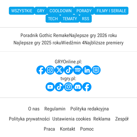
WSZYSTKIE
GRY
COOLDOWN
PORADY
FILMY I SERIALE
TECH
TEMATY
RSS
Poradnik Gothic Remake
Najlepsze gry 2026 roku
Najlepsze gry 2025 roku
Wiedźmin 4
Najbliższe premiery
GRYOnline.pl:
tvgry.pl:
O nas
Regulamin
Polityka redakcyjna
Polityka prywatności
Ustawienia cookies
Reklama
Zespół
Praca
Kontakt
Pomoc