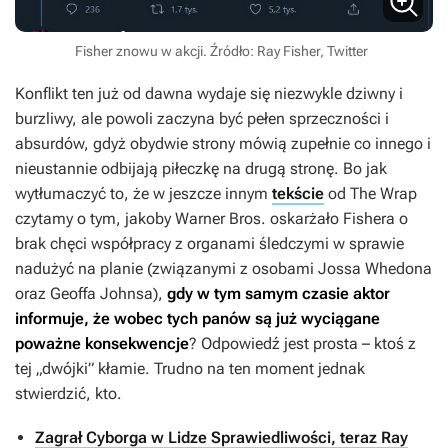
Fisher znowu w akcji. Źródło: Ray Fisher, Twitter
Konflikt ten już od dawna wydaje się niezwykle dziwny i
burzliwy, ale powoli zaczyna być pełen sprzeczności i
absurdów, gdyż obydwie strony mówią zupełnie co innego i
nieustannie odbijają piłeczkę na drugą stronę. Bo jak
wytłumaczyć to, że w jeszcze innym
tekście
od The Wrap
czytamy o tym, jakoby Warner Bros. oskarżało Fishera o
brak chęci współpracy z organami śledczymi w sprawie
nadużyć na planie (związanymi z osobami Jossa Whedona
oraz Geoffa Johnsa),
gdy w tym samym czasie aktor
informuje, że wobec tych panów są już wyciągane
poważne konsekwencje
? Odpowiedź jest prosta – ktoś z
tej „dwójki” kłamie. Trudno na ten moment jednak
stwierdzić, kto.
Zagrał Cyborga w Lidze Sprawiedliwości, teraz Ray