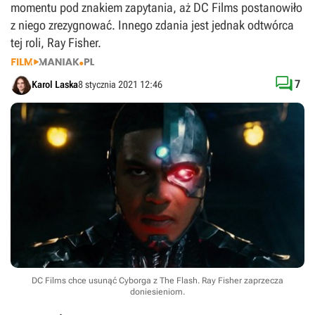
momentu pod znakiem zapytania, aż DC Films postanowiło
z niego zrezygnować. Innego zdania jest jednak odtwórca
tej roli, Ray Fisher.

7
Karol Laska
8 stycznia 2021 12:46
DC Films chce usunąć Cyborga z The Flash. Ray Fisher zaprzecza
doniesieniom.