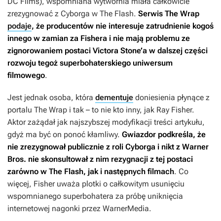
DC Films), wspomniana wytwórnia miała całkowicie
zrezygnować z Cyborga w
The Flash
.
Serwis The Wrap
podaje
, że producentów nie interesuje zatrudnienie kogoś
innego w zamian za Fishera i nie mają problemu ze
zignorowaniem postaci Victora Stone’a w dalszej części
rozwoju tegoż superbohaterskiego uniwersum
filmowego
.
Jest jednak osoba, która
dementuje
doniesienia płynące z
portalu The Wrap i tak – to nie kto inny, jak Ray Fisher.
Aktor zażądał jak najszybszej modyfikacji treści artykułu,
gdyż ma być on ponoć kłamliwy.
Gwiazdor podkreśla, że
nie zrezygnował publicznie z roli Cyborga i nikt z Warner
Bros. nie skonsultował z nim rezygnacji z tej postaci
zarówno w
The Flash
, jak i następnych filmach
. Co
więcej, Fisher uważa plotki o całkowitym usunięciu
wspomnianego superbohatera za próbę uniknięcia
internetowej nagonki przez WarnerMedia.