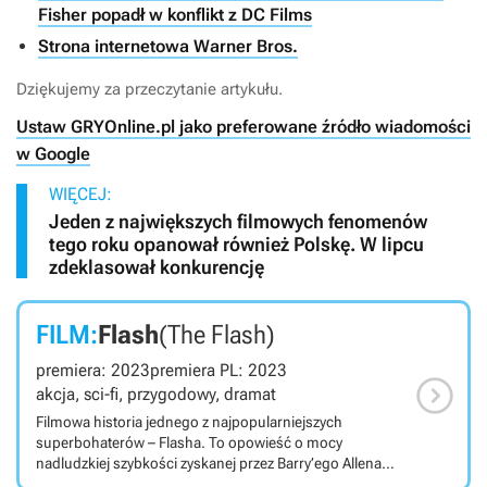
Fisher popadł w konflikt z DC Films
Strona internetowa Warner Bros.
Dziękujemy za przeczytanie artykułu.
Ustaw GRYOnline.pl jako preferowane źródło wiadomości
w Google
WIĘCEJ:
Jeden z największych filmowych fenomenów
tego roku opanował również Polskę. W lipcu
zdeklasował konkurencję
FILM:
Flash
(The Flash)
premiera: 2023
premiera PL: 2023

akcja, sci-fi, przygodowy, dramat
Filmowa historia jednego z najpopularniejszych
superbohaterów – Flasha. To opowieść o mocy
nadludzkiej szybkości zyskanej przez Barry’ego Allena
(Ezra Miller) oraz o dorastaniu do roli obrońcy swojej