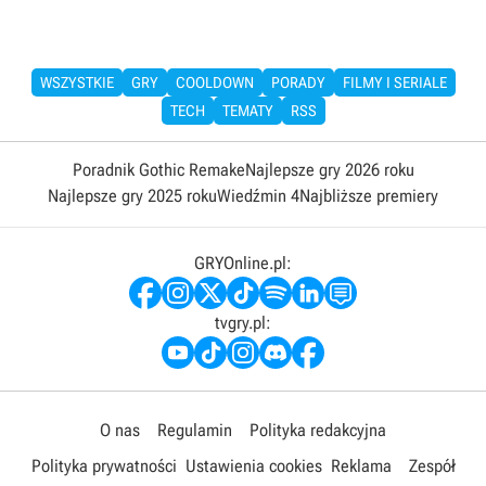
WSZYSTKIE
GRY
COOLDOWN
PORADY
FILMY I SERIALE
TECH
TEMATY
RSS
Poradnik Gothic Remake
Najlepsze gry 2026 roku
Najlepsze gry 2025 roku
Wiedźmin 4
Najbliższe premiery
GRYOnline.pl:
tvgry.pl:
O nas
Regulamin
Polityka redakcyjna
Polityka prywatności
Ustawienia cookies
Reklama
Zespół