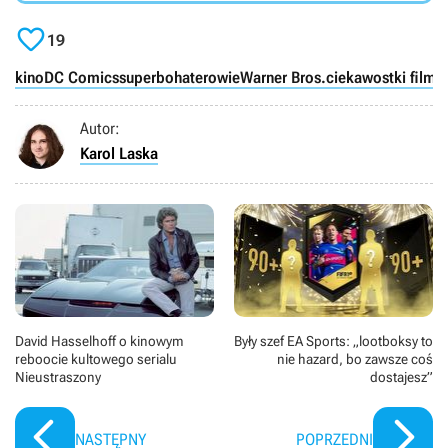
społeczności, Central City. Reżyserem obrazu jest Andy

Muschietti (To, To: Rozdział 2), a za scenariusz
19
odpowiada Christina Hodson (Ptaki nocy, Bumblebee).
kino
DC Comics
superbohaterowie
Warner Bros.
ciekawostki film
Autor:
Karol Laska
David Hasselhoff o kinowym
Były szef EA Sports: „lootboksy to
reboocie kultowego serialu
nie hazard, bo zawsze coś
Nieustraszony
dostajesz”
NASTĘPNY
POPRZEDNI