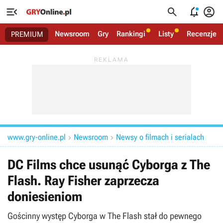




Newsroom
Gry
Rankingi
Listy
Recenzje
PREMIUM
www.gry-online.pl
Newsroom
Newsy o filmach i serialach


DC Films chce usunąć Cyborga z The
Flash. Ray Fisher zaprzecza
doniesieniom
Gościnny występ Cyborga w The Flash stał do pewnego