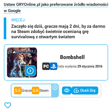
Ustaw GRYOnline.pl jako preferowane źródło wiadomości
w Google
WIĘCEJ:
Zaczęło się dziś, gracze mają 2 dni, by za darmo
na Steam zdobyć świetnie ocenianą grę
survivalową z otwartym światem
Bombshell
Data wydania:
29 stycznia 2016




5.5
5.8
Oceń Grę
Gracze
Steam
