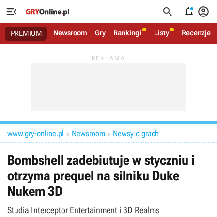




Newsroom
Gry
Rankingi
Listy
Recenzje
PREMIUM
www.gry-online.pl
Newsroom
Newsy o grach


Bombshell zadebiutuje w styczniu i
otrzyma prequel na silniku Duke
Nukem 3D
Studia Interceptor Entertainment i 3D Realms