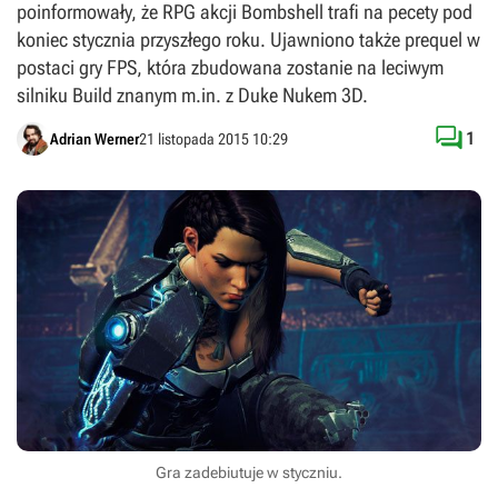
poinformowały, że RPG akcji Bombshell trafi na pecety pod
koniec stycznia przyszłego roku. Ujawniono także prequel w
postaci gry FPS, która zbudowana zostanie na leciwym
silniku Build znanym m.in. z Duke Nukem 3D.

1
Adrian Werner
21 listopada 2015 10:29
Gra zadebiutuje w styczniu.