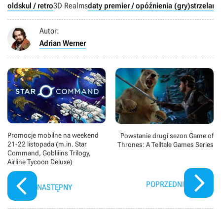
oldskul / retro
3D Realms
daty premier / opóźnienia (gry)
strzelank
Autor:
Adrian Werner
Promocje mobilne na weekend
Powstanie drugi sezon Game of
21-22 listopada (m.in. Star
Thrones: A Telltale Games Series
Command, Gobliiins Trilogy,
Airline Tycoon Deluxe)
POPRZEDNI
NASTĘPNY