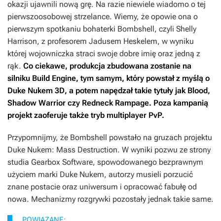
okazji ujawnili nową grę. Na razie niewiele wiadomo o tej
pierwszoosobowej strzelance. Wiemy, że opowie ona o
pierwszym spotkaniu bohaterki
Bombshell
, czyli Shelly
Harrison, z profesorem Jadusem Heskelem, w wyniku
której wojowniczka straci swoje dobre imię oraz jedną z
rąk.
Co ciekawe, produkcja zbudowana zostanie na
silniku Build Engine, tym samym, który powstał z myślą o
Duke Nukem 3D
, a potem napędzał takie tytuły jak
Blood
,
Shadow Warrior
czy
Redneck Rampage
. Poza kampanią
projekt zaoferuje także tryb multiplayer PvP.
Przypomnijmy, że
Bombshell
powstało na gruzach projektu
Duke Nukem: Mass Destruction
. W wyniki pozwu ze strony
studia Gearbox Software, spowodowanego bezprawnym
użyciem marki
Duke Nukem
, autorzy musieli porzucić
znane postacie oraz uniwersum i opracować fabułę od
nowa. Mechanizmy rozgrywki pozostały jednak takie same.
POWIĄZANE: