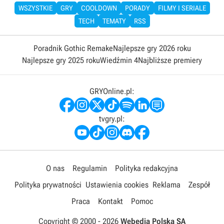
WSZYSTKIE
GRY
COOLDOWN
PORADY
FILMY I SERIALE
TECH
TEMATY
RSS
Poradnik Gothic Remake
Najlepsze gry 2026 roku
Najlepsze gry 2025 roku
Wiedźmin 4
Najbliższe premiery
GRYOnline.pl:
tvgry.pl:
O nas
Regulamin
Polityka redakcyjna
Polityka prywatności
Ustawienia cookies
Reklama
Zespół
Praca
Kontakt
Pomoc
Copyright © 2000 -
2026
Webedia Polska SA