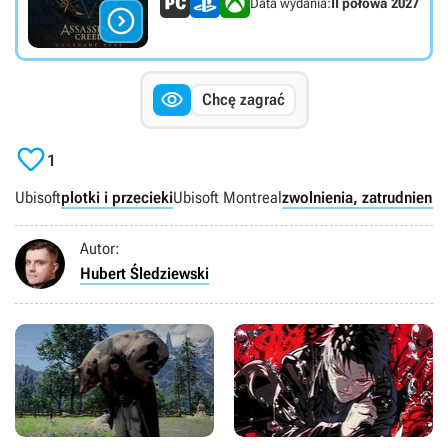
Data wydania:
II połowa 2027


Chcę zagrać

1
Ubisoft
plotki i przecieki
Ubisoft Montreal
zwolnienia, zatrudnienia
Autor:
Hubert Śledziewski