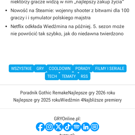
niektórzy gracze widzą w nim „najlepszy zakup życia”
Nowość na Steamie: wojenny shooter z bitwami dla 100
graczy i i symulator polskiego majstra
Netflix odkłada Wiedźmina na później. 5. sezon może
nie powrócić tak szybko, jak do niedawna twierdzono
WSZYSTKIE
GRY
COOLDOWN
PORADY
FILMY I SERIALE
TECH
TEMATY
RSS
Poradnik Gothic Remake
Najlepsze gry 2026 roku
Najlepsze gry 2025 roku
Wiedźmin 4
Najbliższe premiery
GRYOnline.pl: