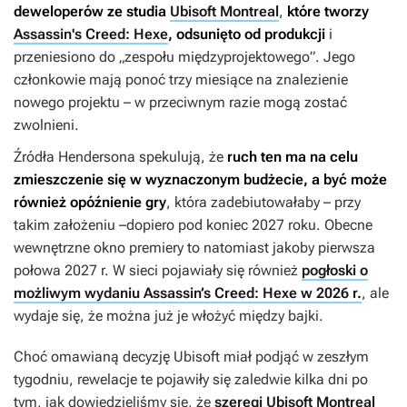
deweloperów ze studia
Ubisoft Montreal
,
które tworzy
Assassin's Creed: Hexe
, odsunięto od produkcji
i
przeniesiono do „zespołu międzyprojektowego”. Jego
członkowie mają ponoć trzy miesiące na znalezienie
nowego projektu – w przeciwnym razie mogą zostać
zwolnieni.
Źródła Hendersona spekulują, że
ruch ten ma na celu
zmieszczenie się w wyznaczonym budżecie, a być może
również opóźnienie gry
, która zadebiutowałaby – przy
takim założeniu –dopiero pod koniec 2027 roku. Obecne
wewnętrzne okno premiery to natomiast jakoby pierwsza
połowa 2027 r. W sieci pojawiały się również
pogłoski o
możliwym wydaniu Assassin’s Creed: Hexe w 2026 r.
, ale
wydaje się, że można już je włożyć między bajki.
Choć omawianą decyzję Ubisoft miał podjąć w zeszłym
tygodniu, rewelacje te pojawiły się zaledwie kilka dni po
tym, jak dowiedzieliśmy się, że
szeregi Ubisoft Montreal