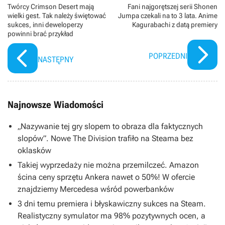
Twórcy Crimson Desert mają
Fani najgorętszej serii Shonen
wielki gest. Tak należy świętować
Jumpa czekali na to 3 lata. Anime
sukces, inni deweloperzy
Kagurabachi z datą premiery
powinni brać przykład
POPRZEDNI
NASTĘPNY
Najnowsze Wiadomości
„Nazywanie tej gry slopem to obraza dla faktycznych
slopów”. Nowe The Division trafiło na Steama bez
oklasków
Takiej wyprzedaży nie można przemilczeć. Amazon
ścina ceny sprzętu Ankera nawet o 50%! W ofercie
znajdziemy Mercedesa wśród powerbanków
3 dni temu premiera i błyskawiczny sukces na Steam.
Realistyczny symulator ma 98% pozytywnych ocen, a