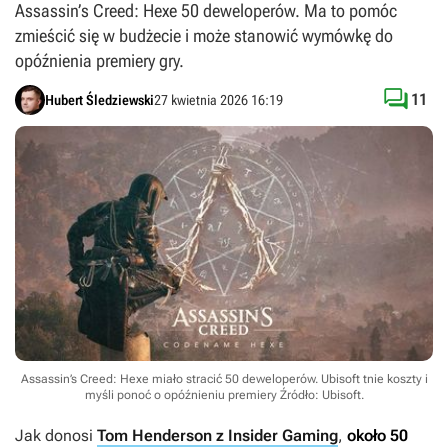
Assassin’s Creed: Hexe 50 deweloperów. Ma to pomóc
zmieścić się w budżecie i może stanowić wymówkę do
opóźnienia premiery gry.

11
Hubert Śledziewski
27 kwietnia 2026 16:19
Assassin’s Creed: Hexe miało stracić 50 deweloperów. Ubisoft tnie koszty i
myśli ponoć o opóźnieniu premiery
Źródło: Ubisoft
.
Jak donosi
Tom Henderson z Insider Gaming
,
około 50