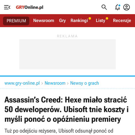




Newsroom
Gry
Rankingi
Listy
Recenzje
PREMIUM
www.gry-online.pl
Newsroom
Newsy o grach


Assassin’s Creed: Hexe miało stracić
50 deweloperów. Ubisoft tnie koszty i
myśli ponoć o opóźnieniu premiery
Tuż po odejściu reżysera, Ubisoft odsunął ponoć od