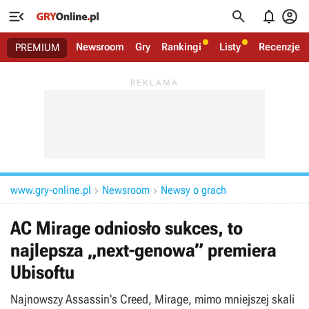




Newsroom
Gry
Rankingi
Listy
Recenzje
PREMIUM
www.gry-online.pl
Newsroom
Newsy o grach


AC Mirage odniosło sukces, to
najlepsza „next-genowa” premiera
Ubisoftu
Najnowszy Assassin's Creed, Mirage, mimo mniejszej skali