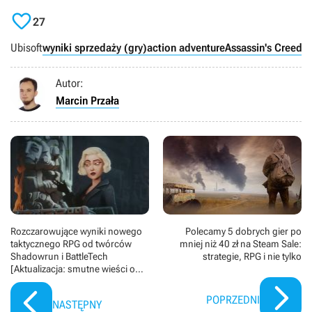

27
Ubisoft
wyniki sprzedaży (gry)
action adventure
Assassin's Creed 
Autor:
Marcin Przała
Rozczarowujące wyniki nowego
Polecamy 5 dobrych gier po
taktycznego RPG od twórców
mniej niż 40 zł na Steam Sale:
Shadowrun i BattleTech
strategie, RPG i nie tylko
[Aktualizacja: smutne wieści o
studiu]
POPRZEDNI
NASTĘPNY