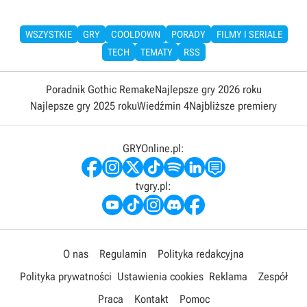
WSZYSTKIE
GRY
COOLDOWN
PORADY
FILMY I SERIALE
TECH
TEMATY
RSS
Poradnik Gothic Remake
Najlepsze gry 2026 roku
Najlepsze gry 2025 roku
Wiedźmin 4
Najbliższe premiery
GRYOnline.pl:
tvgry.pl:
O nas
Regulamin
Polityka redakcyjna
Polityka prywatności
Ustawienia cookies
Reklama
Zespół
Praca
Kontakt
Pomoc