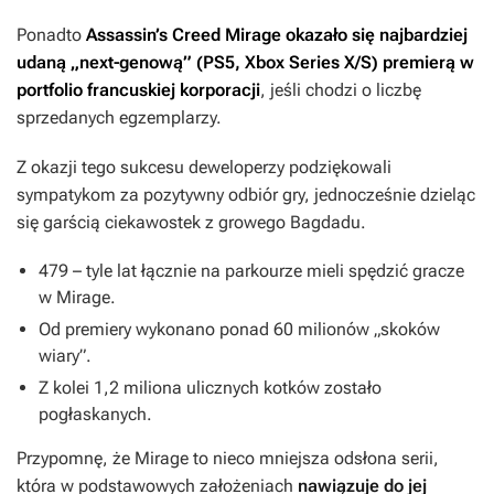
Ponadto
Assassin’s Creed Mirage
okazało się najbardziej
udaną „next-genową” (PS5, Xbox Series X/S) premierą
w
portfolio francuskiej korporacji
, jeśli chodzi o liczbę
sprzedanych egzemplarzy.
Z okazji tego sukcesu deweloperzy podziękowali
sympatykom za pozytywny odbiór gry, jednocześnie dzieląc
się garścią ciekawostek z growego Bagdadu.
479 – tyle lat łącznie na parkourze mieli spędzić gracze
w
Mirage
.
Od premiery wykonano ponad 60 milionów „skoków
wiary”.
Z kolei 1,2 miliona ulicznych kotków zostało
pogłaskanych.
Przypomnę, że
Mirage
to nieco mniejsza odsłona serii,
która w podstawowych założeniach
nawiązuje do jej