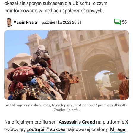
okazał się sporym sukcesem dla Ubisoftu, o czym
poinformowano w mediach społecznościowych.

56
Marcin Przała
11 października 2023 20:31
AC Mirage odniosło sukces, to najlepsza „next-genowa” premiera Ubisoftu
Źródło: Ubisoft.
.
Na oficjalnym profilu serii
Assassin’s Creed
na platformie
X
twórcy gry
„odtrąbili” sukces
najnowszej odsłony,
Mirage
,