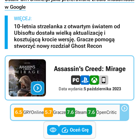
w Google
WIĘCEJ:
10-letnia strzelanka z otwartym światem od
Ubisoftu dostała wielką aktualizację i
kosztującą krocie wersję. Gracze pomogą
stworzyć nowy rozdział Ghost Recon
Assassin's Creed: Mirage

Data wydania:
5 października 2023

6.5
5.7
7.6
7.6
GRYOnline
Gracze
Steam
OpenCritic


Oceń Grę