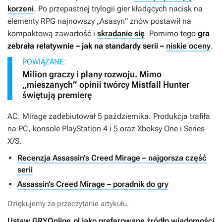
korzeni
. Po przepastnej trylogii gier kładących nacisk na
elementy RPG najnowszy „Asasyn” znów postawił na
kompaktową zawartość i
skradanie się
. Pomimo tego
gra
zebrała relatywnie – jak na standardy serii –
niskie oceny
.
POWIĄZANE:
Milion graczy i plany rozwoju. Mimo
„mieszanych” opinii twórcy Mistfall Hunter
świętują premierę
AC: Mirage
zadebiutował 5 października. Produkcja trafiła
na PC, konsole PlayStation 4 i 5 oraz Xboksy One i Series
X/S.
Recenzja Assassin’s Creed Mirage – najgorsza część
serii
Assassin’s Creed Mirage – poradnik do gry
Dziękujemy za przeczytanie artykułu.
Ustaw GRYOnline.pl jako preferowane źródło wiadomości