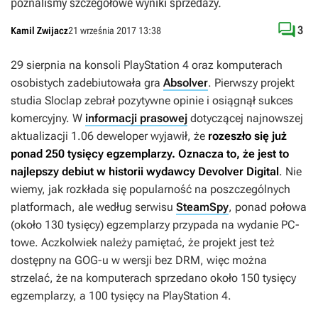
poznaliśmy szczegółowe wyniki sprzedaży.

3
Kamil Zwijacz
21 września 2017 13:38
29 sierpnia na konsoli PlayStation 4 oraz komputerach
osobistych zadebiutowała gra
Absolver
. Pierwszy projekt
studia Sloclap zebrał pozytywne opinie i osiągnął sukces
komercyjny. W
informacji prasowej
dotyczącej najnowszej
aktualizacji 1.06 deweloper wyjawił, że
rozeszło się już
ponad 250 tysięcy egzemplarzy. Oznacza to, że jest to
najlepszy debiut w historii wydawcy Devolver Digital
. Nie
wiemy, jak rozkłada się popularność na poszczególnych
platformach, ale według serwisu
SteamSpy
, ponad połowa
(około 130 tysięcy) egzemplarzy przypada na wydanie PC-
towe. Aczkolwiek należy pamiętać, że projekt jest też
dostępny na GOG-u w wersji bez DRM, więc można
strzelać, że na komputerach sprzedano około 150 tysięcy
egzemplarzy, a 100 tysięcy na PlayStation 4.