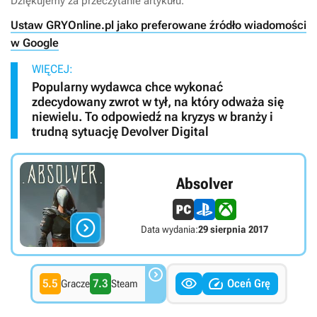
Dziękujemy za przeczytanie artykułu.
Ustaw GRYOnline.pl jako preferowane źródło wiadomości
w Google
WIĘCEJ:
Popularny wydawca chce wykonać
zdecydowany zwrot w tył, na który odważa się
niewielu. To odpowiedź na kryzys w branży i
trudną sytuację Devolver Digital
Absolver

Data wydania:
29 sierpnia 2017



5.5
7.3
Oceń Grę
Gracze
Steam