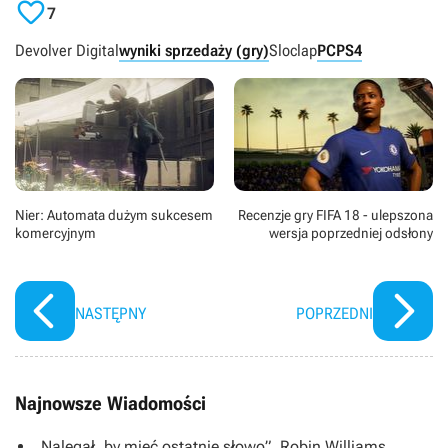

7
Devolver Digital
wyniki sprzedaży (gry)
Sloclap
PC
PS4
Nier: Automata dużym sukcesem
Recenzje gry FIFA 18 - ulepszona
komercyjnym
wersja poprzedniej odsłony
NASTĘPNY
POPRZEDNI
Najnowsze Wiadomości
„Nalegał, by mieć ostatnie słowo”. Robin Williams