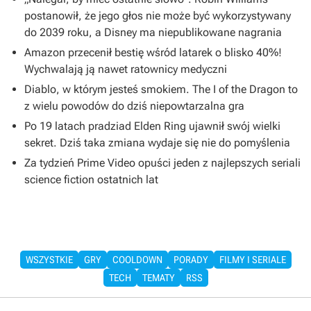
postanowił, że jego głos nie może być wykorzystywany
do 2039 roku, a Disney ma niepublikowane nagrania
Amazon przecenił bestię wśród latarek o blisko 40%!
Wychwalają ją nawet ratownicy medyczni
Diablo, w którym jesteś smokiem. The I of the Dragon to
z wielu powodów do dziś niepowtarzalna gra
Po 19 latach pradziad Elden Ring ujawnił swój wielki
sekret. Dziś taka zmiana wydaje się nie do pomyślenia
Za tydzień Prime Video opuści jeden z najlepszych seriali
science fiction ostatnich lat
WSZYSTKIE
GRY
COOLDOWN
PORADY
FILMY I SERIALE
TECH
TEMATY
RSS