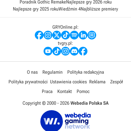
Poradnik Gothic Remake
Najlepsze gry 2026 roku
Najlepsze gry 2025 roku
Wiedźmin 4
Najbliższe premiery
GRYOnline.pl:
tvgry.pl:
O nas
Regulamin
Polityka redakcyjna
Polityka prywatności
Ustawienia cookies
Reklama
Zespół
Praca
Kontakt
Pomoc
Copyright © 2000 -
2026
Webedia Polska SA