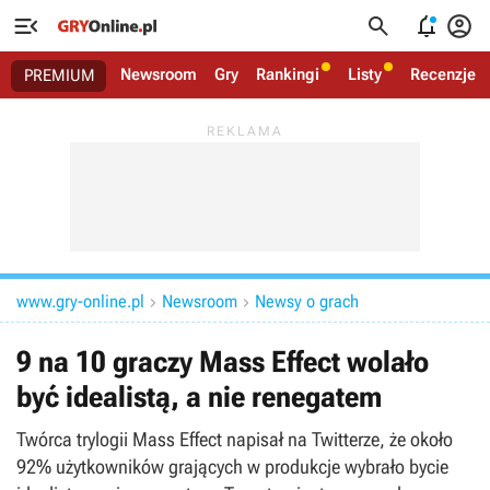




Newsroom
Gry
Rankingi
Listy
Recenzje
PREMIUM
www.gry-online.pl
Newsroom
Newsy o grach


9 na 10 graczy Mass Effect wolało
być idealistą, a nie renegatem
Twórca trylogii Mass Effect napisał na Twitterze, że około
92% użytkowników grających w produkcje wybrało bycie