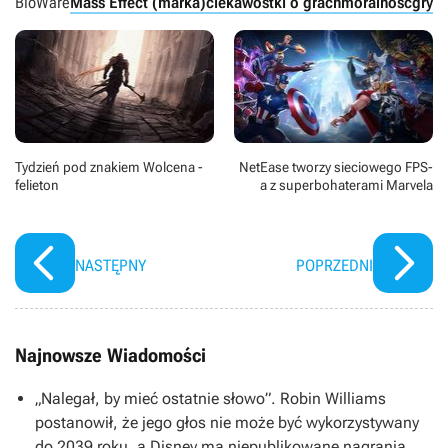
BioWare
Mass Effect (marka)
ciekawostki o grach
moralność
gry 
Tydzień pod znakiem Wolcena -
NetEase tworzy sieciowego FPS-
felieton
a z superbohaterami Marvela
NASTĘPNY
POPRZEDNI
Najnowsze Wiadomości
„Nalegał, by mieć ostatnie słowo”. Robin Williams
postanowił, że jego głos nie może być wykorzystywany
do 2039 roku, a Disney ma niepublikowane nagrania