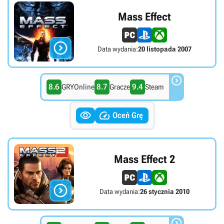
Mass Effect

Data wydania:
20 listopada 2007

8.6
8.7
9.4
GRYOnline
Gracze
Steam


Oceń Grę
Mass Effect 2

Data wydania:
26 stycznia 2010
