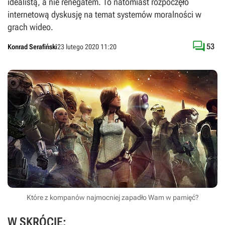
idealistą, a nie renegatem. To natomiast rozpoczęło
internetową dyskusję na temat systemów moralności w
grach wideo.

53
Konrad Serafiński
23 lutego 2020 11:20
Które z kompanów najmocniej zapadło Wam w pamięć?
W SKRÓCIE: