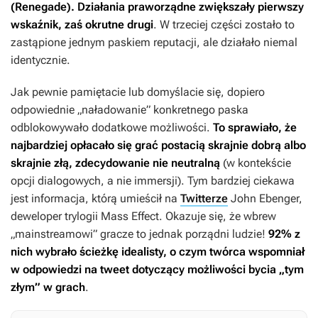
(Renegade). Działania praworządne zwiększały pierwszy
wskaźnik, zaś okrutne drugi
. W trzeciej części zostało to
zastąpione jednym paskiem reputacji, ale działało niemal
identycznie.
Jak pewnie pamiętacie lub domyślacie się, dopiero
odpowiednie „naładowanie” konkretnego paska
odblokowywało dodatkowe możliwości.
To sprawiało, że
najbardziej opłacało się grać postacią skrajnie dobrą albo
skrajnie złą, zdecydowanie nie neutralną
(w kontekście
opcji dialogowych, a nie immersji). Tym bardziej ciekawa
jest informacja, którą umieścił na
Twitterze
John Ebenger,
deweloper trylogii
Mass Effect
. Okazuje się, że wbrew
„mainstreamowi” gracze to jednak porządni ludzie!
92% z
nich wybrało ścieżkę idealisty, o czym twórca wspomniał
w odpowiedzi na tweet dotyczący możliwości bycia „tym
złym” w grach
.