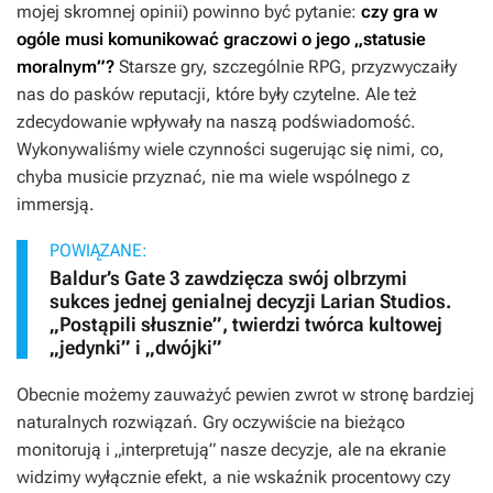
mojej skromnej opinii) powinno być pytanie:
czy gra w
ogóle musi komunikować graczowi o jego „statusie
moralnym”?
Starsze gry, szczególnie RPG, przyzwyczaiły
nas do pasków reputacji, które były czytelne. Ale też
zdecydowanie wpływały na naszą podświadomość.
Wykonywaliśmy wiele czynności sugerując się nimi, co,
chyba musicie przyznać, nie ma wiele wspólnego z
immersją.
POWIĄZANE:
Baldur’s Gate 3 zawdzięcza swój olbrzymi
sukces jednej genialnej decyzji Larian Studios.
„Postąpili słusznie”, twierdzi twórca kultowej
„jedynki” i „dwójki”
Obecnie możemy zauważyć pewien zwrot w stronę bardziej
naturalnych rozwiązań. Gry oczywiście na bieżąco
monitorują i „interpretują” nasze decyzje, ale na ekranie
widzimy wyłącznie efekt, a nie wskaźnik procentowy czy