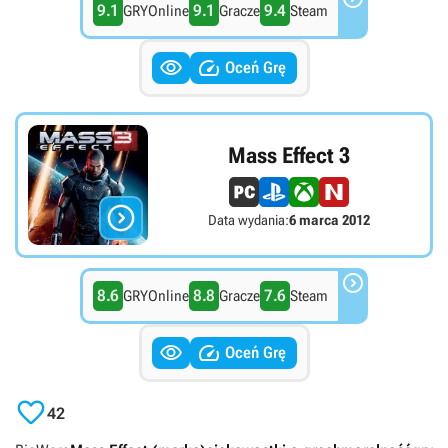
9.1
9.1
9.4
GRYOnline
Gracze
Steam


Oceń Grę
Mass Effect 3

Data wydania:
6 marca 2012

8.6
8.8
7.6
GRYOnline
Gracze
Steam


Oceń Grę

42