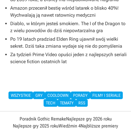
Amazon przecenił bestię wśród latarek o blisko 40%!
Wychwalają ją nawet ratownicy medyczni
Diablo, w którym jesteś smokiem. The I of the Dragon to
z wielu powodów do dziś niepowtarzalna gra
Po 19 latach pradziad Elden Ring ujawnił swój wielki
sekret. Dziś taka zmiana wydaje się nie do pomyślenia
Za tydzień Prime Video opuści jeden z najlepszych seriali
science fiction ostatnich lat
WSZYSTKIE
GRY
COOLDOWN
PORADY
FILMY I SERIALE
TECH
TEMATY
RSS
Poradnik Gothic Remake
Najlepsze gry 2026 roku
Najlepsze gry 2025 roku
Wiedźmin 4
Najbliższe premiery