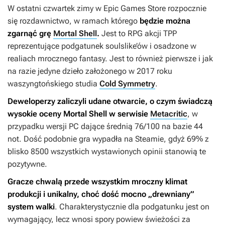
W ostatni czwartek zimy w Epic Games Store rozpocznie
się rozdawnictwo, w ramach którego
będzie można
zgarnąć grę
Mortal Shell
.
Jest to RPG akcji TPP
reprezentujące podgatunek soulslike’ów i osadzone w
realiach mrocznego fantasy. Jest to również pierwsze i jak
na razie jedyne dzieło założonego w 2017 roku
waszyngtońskiego studia
Cold Symmetry
.
Deweloperzy zaliczyli udane otwarcie, o czym świadczą
wysokie oceny
Mortal Shell
w serwisie
Metacritic
, w
przypadku wersji PC dające średnią 76/100 na bazie 44
not. Dość podobnie gra wypadła na Steamie, gdyż 69% z
blisko 8500 wszystkich wystawionych opinii stanowią te
pozytywne.
Gracze chwalą przede wszystkim mroczny klimat
produkcji i unikalny, choć dość mocno „drewniany”
system walki
. Charakterystycznie dla podgatunku jest on
wymagający, lecz wnosi spory powiew świeżości za