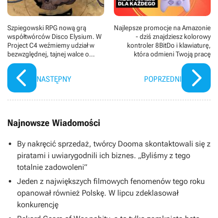
Szpiegowski RPG nową grą
Najlepsze promocje na Amazonie
współtwórców Disco Elysium. W
- dziś znajdziesz kolorowy
Project C4 weźmiemy udział w
kontroler 8BitDo i klawiaturę,
bezwzględnej, tajnej walce o
która odmieni Twoją pracę
prawdę i wpływy
NASTĘPNY
POPRZEDNI
Najnowsze Wiadomości
By nakręcić sprzedaż, twórcy Dooma skontaktowali się z
piratami i uwiarygodnili ich biznes. „Byliśmy z tego
totalnie zadowoleni”
Jeden z największych filmowych fenomenów tego roku
opanował również Polskę. W lipcu zdeklasował
konkurencję