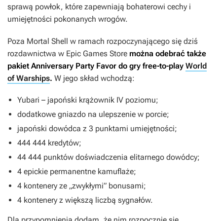
sprawą powłok, które zapewniają bohaterowi cechy i
umiejętności pokonanych wrogów.
Poza
Mortal Shell
w ramach rozpoczynającego się dziś
rozdawnictwa w Epic Games Store
można odebrać także
pakiet
Anniversary Party Favor
do gry free-to-play
World
of Warships
.
W jego skład wchodzą:
Yubari – japoński krążownik IV poziomu;
dodatkowe gniazdo na ulepszenie w porcie;
japoński dowódca z 3 punktami umiejętności;
444 444 kredytów;
44 444 punktów doświadczenia elitarnego dowódcy;
4 epickie permanentne kamuflaże;
4 kontenery ze „zwykłymi” bonusami;
4 kontenery z większą liczbą sygnałów.
Dla przypomnienia dodam, że nim rozpocznie się