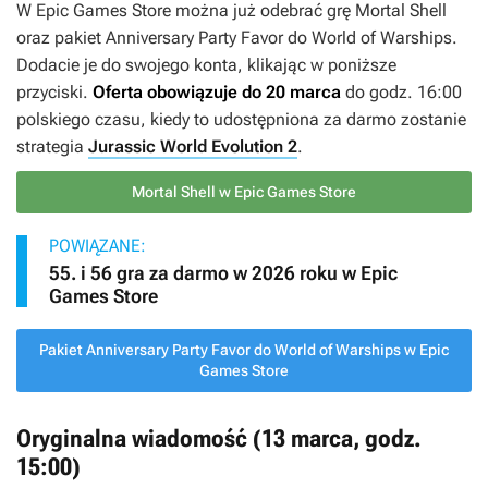
W Epic Games Store można już odebrać grę
Mortal Shell
oraz pakiet
Anniversary Party Favor
do
World of Warships
.
Dodacie je do swojego konta, klikając w poniższe
przyciski.
Oferta obowiązuje do 20 marca
do godz. 16:00
polskiego czasu, kiedy to udostępniona za darmo zostanie
strategia
Jurassic World Evolution 2
.
Mortal Shell w Epic Games Store
POWIĄZANE:
55. i 56 gra za darmo w 2026 roku w Epic
Games Store
Pakiet Anniversary Party Favor do World of Warships w Epic
Games Store
Oryginalna wiadomość (13 marca, godz.
15:00)