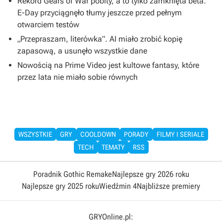
Rekord Gears of War pobity, a to tylko zamknięta beta.
E-Day przyciągnęło tłumy jeszcze przed pełnym
otwarciem testów
„Przepraszam, literówka”. AI miało zrobić kopię
zapasową, a usunęło wszystkie dane
Nowością na Prime Video jest kultowe fantasy, które
przez lata nie miało sobie równych
WSZYSTKIE
GRY
COOLDOWN
PORADY
FILMY I SERIALE
TECH
TEMATY
RSS
Poradnik Gothic Remake
Najlepsze gry 2026 roku
Najlepsze gry 2025 roku
Wiedźmin 4
Najbliższe premiery
GRYOnline.pl: