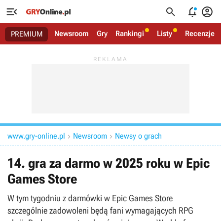




Newsroom
Gry
Rankingi
Listy
Recenzje
PREMIUM
www.gry-online.pl
Newsroom
Newsy o grach


14. gra za darmo w 2025 roku w Epic
Games Store
W tym tygodniu z darmówki w Epic Games Store
szczególnie zadowoleni będą fani wymagających RPG