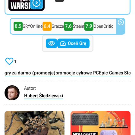


8.5
6.4
7.6
7.9
GRYOnline
Gracze
Steam
OpenCritic


Oceń Grę

1
gry za darmo (promocje)
promocje cyfrowe PC
Epic Games Store
Autor:
Hubert Śledziewski