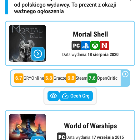
od polskiego wydawcy. To prezent z okazji
ważnego ogłoszenia
Mortal Shell

Data wydania:
18 sierpnia 2020

6.7
5.8
6.8
7.6
GRYOnline
Gracze
Steam
OpenCritic


Oceń Grę
World of Warships
Data wydania:
17 września 2015