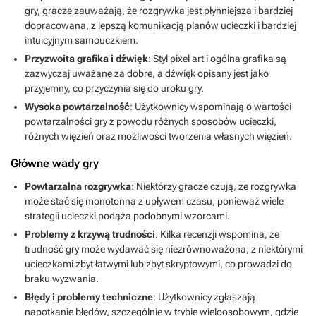
gry, gracze zauważają, że rozgrywka jest płynniejsza i bardziej
dopracowana, z lepszą komunikacją planów ucieczki i bardziej
intuicyjnym samouczkiem.
Przyzwoita grafika i dźwięk
: Styl pixel art i ogólna grafika są
zazwyczaj uważane za dobre, a dźwięk opisany jest jako
przyjemny, co przyczynia się do uroku gry.
Wysoka powtarzalność
: Użytkownicy wspominają o wartości
powtarzalności gry z powodu różnych sposobów ucieczki,
różnych więzień oraz możliwości tworzenia własnych więzień.
Główne wady gry
Powtarzalna rozgrywka
: Niektórzy gracze czują, że rozgrywka
może stać się monotonna z upływem czasu, ponieważ wiele
strategii ucieczki podąża podobnymi wzorcami.
Problemy z krzywą trudności
: Kilka recenzji wspomina, że
trudność gry może wydawać się niezrównoważona, z niektórymi
ucieczkami zbyt łatwymi lub zbyt skryptowymi, co prowadzi do
braku wyzwania.
Błędy i problemy techniczne
: Użytkownicy zgłaszają
napotkanie błędów, szczególnie w trybie wieloosobowym, gdzie