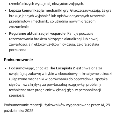
rzemieślniczych wydaje się niewystarczających.
Lepsza komunikacja mechaniki gry
: Gracze zauważają, że gra
brakuje jasnych wyjaśnień lub opisów dotyczących tworzenia
przedmiotów i mechanik, co utrudnia nowym graczom
zrozumienie.
Regularne aktualizacje i wsparcie
: Panuje poczucie
rozczarowania brakiem bieżących aktualizacji lub nowej
zawartości, a niektórzy użytkownicy czują, że gra została
porzucona.
Podsumowanie
Podsumowując, chociaż
The Escapists 2
jest chwalona za
swoją fajną zabawę w trybie wieloosobowym, kreatywne ucieczki
i ulepszone mechaniki w porównaniu do poprzednika, spotyka
się również z krytyką za powtarzalną rozgrywkę, problemy
techniczne oraz pragnienie większej głębi w personalizacji i
rzemiośle.
Podsumowanie recenzji użytkowników wygenerowane przez AI,
29
października 2025