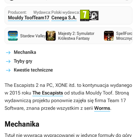
Producent:
Wydawca:
Polski wydawca:
Mouldy Toof
Team17
Cenega S.A.
Majesty 2: Symulator
SpellForce 
Stardew Valley
Królestwa Fantasy
Mrocznych 
Mechanika
Tryby gry
Kwestie techniczne
The Escapists 2
na PC, XONE itd. to kontynuacja wydanego
w 2015 roku
The Escapists
od studia Mouldy Toof. Stroną
wydawniczą projektu ponownie zajęła się firma Team 17
Software, znana przede wszystkim z serii
Worms
.
Mechanika
Tytuł nie wywraca wypracowanej w jedynce formuły do góry