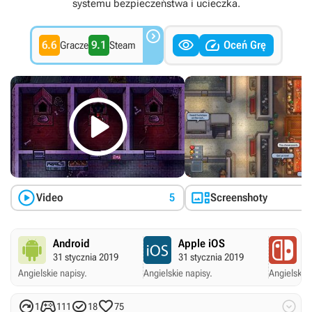
systemu bezpieczeństwa i ucieczka.



6.6
9.1
Oceń Grę
Gracze
Steam



Video
5
Screenshoty
Android
Apple iOS
N
31 stycznia 2019
31 stycznia 2019
11
Angielskie napisy.
Angielskie napisy.
Angielskie 





1
111
18
75