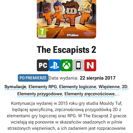
The Escapists 2
Data wydania:
22 sierpnia 2017
PO PREMIERZE
Symulacje
,
Elementy RPG
,
Elementy logiczne
,
Więzienne
,
2D
,
Elementy przygodowe
,
Elementy zręcznościowe
,
Podzielony/wspólny ekran
,
Multiplayer
,
Singleplayer
,
Kontynuacja wydanej w 2015 roku gry studia Mouldy Tuf,
Internet
,
LAN
będącej specyficzną, zręcznościową przygodówką 2D z
elementami gry logicznej oraz RPG. W The Escapist 2 gracze
wcielają się ponownie w skazańców osadzonych w pilnie
strzeżonych więzieniach, a ich zadaniem jest rozpracowanie