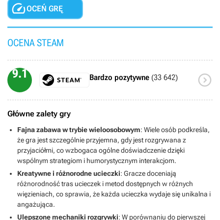

OCEŃ GRĘ
OCENA STEAM
9.1

Bardzo pozytywne
(33 642)
Główne zalety gry
Fajna zabawa w trybie wieloosobowym
: Wiele osób podkreśla,
że gra jest szczególnie przyjemna, gdy jest rozgrywana z
przyjaciółmi, co wzbogaca ogólne doświadczenie dzięki
wspólnym strategiom i humorystycznym interakcjom.
Kreatywne i różnorodne ucieczki
: Gracze doceniają
różnorodność tras ucieczek i metod dostępnych w różnych
więzieniach, co sprawia, że każda ucieczka wydaje się unikalna i
angażująca.
Ulepszone mechaniki rozgrywki
: W porównaniu do pierwszej