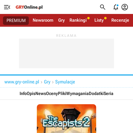




Newsroom
Gry
Rankingi
Listy
Recenzje
PREMIUM
www.gry-online.pl
Gry
Symulacje


Info
Opis
News
Oceny
Pliki
Wymagania
Dodatki
Seria