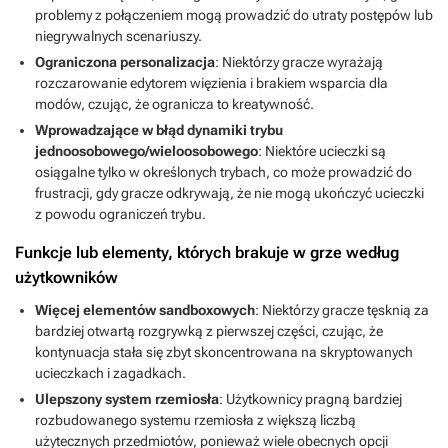
problemy z połączeniem mogą prowadzić do utraty postępów lub
niegrywalnych scenariuszy.
Ograniczona personalizacja
: Niektórzy gracze wyrażają
rozczarowanie edytorem więzienia i brakiem wsparcia dla
modów, czując, że ogranicza to kreatywność.
Wprowadzające w błąd dynamiki trybu
jednoosobowego/wieloosobowego
: Niektóre ucieczki są
osiągalne tylko w określonych trybach, co może prowadzić do
frustracji, gdy gracze odkrywają, że nie mogą ukończyć ucieczki
z powodu ograniczeń trybu.
Funkcje lub elementy, których brakuje w grze według
użytkowników
Więcej elementów sandboxowych
: Niektórzy gracze tęsknią za
bardziej otwartą rozgrywką z pierwszej części, czując, że
kontynuacja stała się zbyt skoncentrowana na skryptowanych
ucieczkach i zagadkach.
Ulepszony system rzemiosła
: Użytkownicy pragną bardziej
rozbudowanego systemu rzemiosła z większą liczbą
użytecznych przedmiotów, ponieważ wiele obecnych opcji