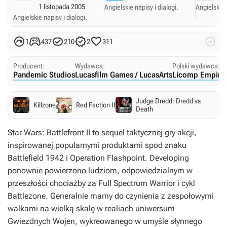
1 listopada 2005
Angielskie napisy i dialogi.
Angielskie 
Angielskie napisy i dialogi.






1
437
210
2
311
Producent:
Wydawca:
Polski wydawca:
Pandemic Studios
Lucasfilm Games / LucasArts
Licomp Empiric
Judge Dredd: Dredd vs
Killzone
Red Faction II
Death
Star Wars: Battlefront II
to sequel taktycznej gry akcji,
inspirowanej popularnymi produktami spod znaku
Battlefield 1942
i
Operation Flashpoint
. Developing
ponownie powierzono ludziom, odpowiedzialnym w
przeszłości chociażby za
Full Spectrum Warrior
i cykl
Battlezone
. Generalnie mamy do czynienia z zespołowymi
walkami na wielką skalę w realiach uniwersum
Gwiezdnych Wojen
, wykreowanego w umyśle słynnego