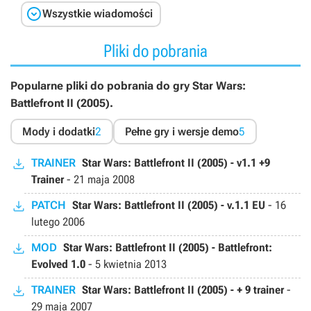

Wszystkie wiadomości
Pliki do pobrania
Popularne pliki do pobrania do gry Star Wars:
Battlefront II (2005).
Mody i dodatki
2
Pełne gry i wersje demo
5
TRAINER
Star Wars: Battlefront II (2005) - v1.1 +9
Trainer
-
21 maja 2008
PATCH
Star Wars: Battlefront II (2005) - v.1.1 EU
-
16
lutego 2006
MOD
Star Wars: Battlefront II (2005) - Battlefront:
Evolved 1.0
-
5 kwietnia 2013
TRAINER
Star Wars: Battlefront II (2005) - + 9 trainer
-
29 maja 2007