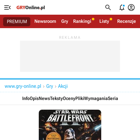




Newsroom
Gry
Rankingi
Listy
Recenzje
PREMIUM
www.gry-online.pl
Gry
Akcji


Info
Opis
News
Teksty
Oceny
Pliki
Wymagania
Seria