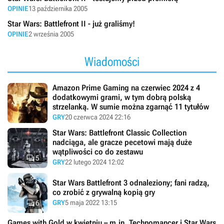
OPINIE
13 października 2005
Star Wars: Battlefront II - już graliśmy!
OPINIE
2 września 2005
Wiadomości
Amazon Prime Gaming na czerwiec 2024 z 4
dodatkowymi grami, w tym dobrą polską
strzelanką. W sumie można zgarnąć 11 tytułów
GRY
20 czerwca 2024 22:16
Star Wars: Battlefront Classic Collection
nadciąga, ale gracze pecetowi mają duże
wątpliwości co do zestawu

5
GRY
22 lutego 2024 12:02
Star Wars Battlefront 3 odnaleziony; fani radzą,
co zrobić z grywalną kopią gry

GRY
5 maja 2022 13:15
6
Games with Gold w kwietniu – m.in. Technomancer i Star Wars