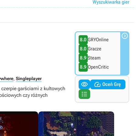
Wyszukiwarka gier

8.0
GRYOnline
8.0
Gracze
8.9
Steam
8.9
OpenCritic
ywhere
,
Singleplayer


Oceń Grę
 czerpie garściami z kultowych

nościowych czy różnych