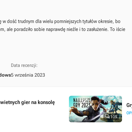
rę w dość trudnym dla wielu pomniejszych tytułów okresie, bo
m, ale poradziło sobie naprawdę nieźle i to zasłużenie. To iście
Data recenzji:
dows
5 września 2023
świetnych gier na konsolę
Gr
OP

105