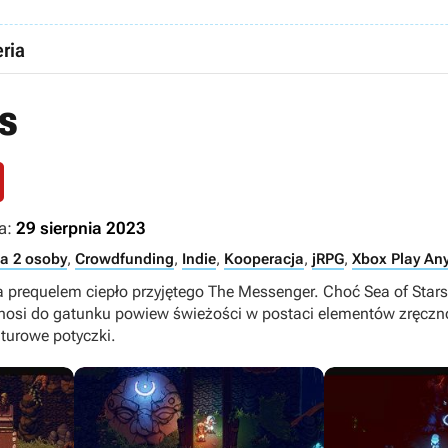
ria
rs
a:
29 sierpnia 2023
a 2 osoby
,
Crowdfunding
,
Indie
,
Kooperacja
,
jRPG
,
Xbox Play An
prequelem ciepło przyjętego The Messenger. Choć Sea of Stars
, wnosi do gatunku powiew świeżości w postaci elementów zręcz
turowe potyczki.