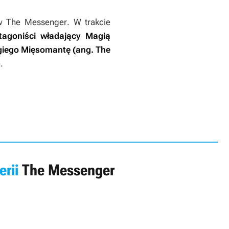
 w
The Messenger
. W trakcie
tagoniści władający Magią
ogiego Mięsomantę (ang. The
.
erii
The Messenger