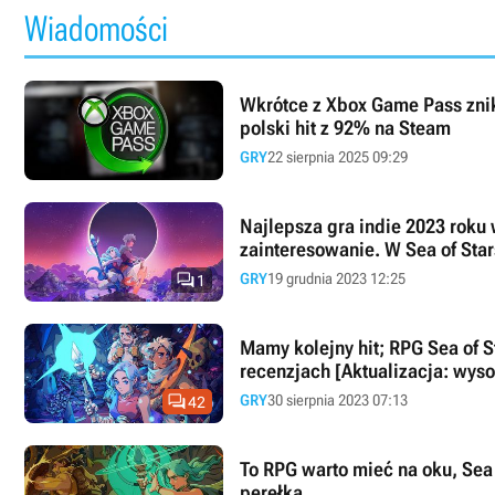
Wiadomości
Wkrótce z Xbox Game Pass znikn
polski hit z 92% na Steam
GRY
22 sierpnia 2025 09:29
Najlepsza gra indie 2023 roku
zainteresowanie. W Sea of Star

GRY
19 grudnia 2023 12:25
1
Mamy kolejny hit; RPG Sea of Stars ze średnią ocen 9/10 w
recenzjach [Aktualizacja: wys

GRY
30 sierpnia 2023 07:13
42
To RPG warto mieć na oku, Sea 
perełka