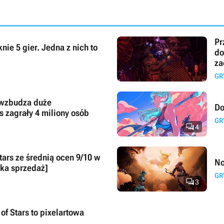
Pr
ie 5 gier. Jedna z nich to
do
za
GR
 wzbudza duże
Do
s zagrały 4 miliony osób
GR

4
No
oka sprzedaż]
GR

3
of Stars to pixelartowa