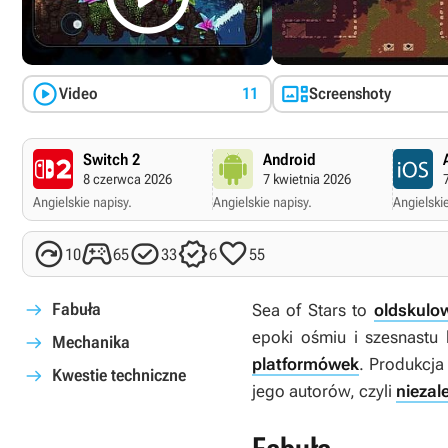


Video
11
Screenshoty
Switch 2
Android
8 czerwca 2026
7 kwietnia 2026
Angielskie napisy.
Angielskie napisy.
Angielskie





10
65
33
6
55
Fabuła
Sea of Stars
to
oldskulo
epoki ośmiu i szesnastu
Mechanika
platformówek
. Produkcja
Kwestie techniczne
jego autorów, czyli
niezal