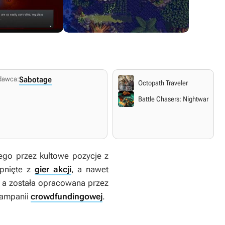
dawca:
Sabotage
Nintendo Switch
PlayStation 4
Octopath Traveler
29 sierpnia 2023
29 sierpnia 2023
Battle Chasers: Nightwar
Angielskie napisy.
Angielskie napisy.
Angielski
ego przez kultowe pozycje z
rpnięte z
gier akcji
, a nawet
, a została opracowana przez
kampanii
crowdfundingowej
.