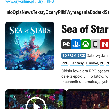
www.gry-online.pl
Gry
RPG


Info
Opis
News
Teksty
Oceny
Pliki
Wymagania
Dodatki
Se
Sea of Sta
Data wydani
PO PREMIERZE
RPG
,
Fantasy
,
Turowe
,
2D
,
N
Oldskulowa gra RPG będąca 
dzieł z epoki 8 i 16 bitów
mechanik urozmaicających 
