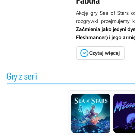
Fabuła
Akcję gry
Sea of Stars
os
rozgrywki przejmujemy k
Zaćmienia jako jedyni d
Fleshmancer) i jego arm

Czytaj więcej
Gry z serii