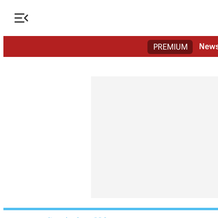

New
PREMIUM