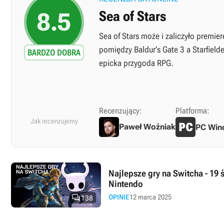
8.5
Sea of Stars
Sea of Stars może i zaliczyło premie
pomiędzy Baldur's Gate 3 a Starfielde
BARDZO DOBRA
epicka przygoda RPG.
Recenzujący:
Platforma:
Jak recenzujemy
Paweł Woźniak
PC Win
Najlepsze gry na Switcha - 19 
Nintendo

OPINIE
12 marca 2025
138