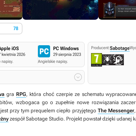
78
Producent:
Sabotage
Wy
Apple iOS
PC Windows
Xbox One
7 kwietnia 2026
29 sierpnia 2023
29 sierpnia 2023
 napisy.
Angielskie napisy.
Angielskie napisy.

wa
gra
RPG
, która choć czerpie ze schematu wypracowan
 bitów, wzbogaca go o zupełnie nowe rozwiązania zacze
 jest przy tym prequelem ciepło przyjętego
The Messenger
eżny
zespół Sabotage Studio. Projekt powstał dzięki udanej 