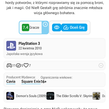
hordy potworów, z którymi rozprawiamy się za pomocą broni,
jak i magii. Od NieR Gestalt grę odróżnia znacznie młodsza
wizja głównego bohatera.



7.4
Oceń Grę
Gracze
PlayStation 3
22 kwietnia 2010
Japońska wersja językowa




11
5
7
Producent:
Wydawca:
Ograniczenia wiekowe:
Cavia
Square Enix
16+
Demon's Souls (2009)
The Elder Scrolls V: Skyrim
Dark