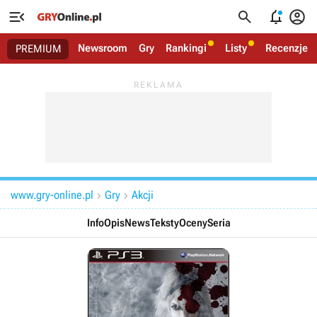




Newsroom
Gry
Rankingi
Listy
Recenzje
PREMIUM
www.gry-online.pl
Gry
Akcji


Info
Opis
News
Teksty
Oceny
Seria