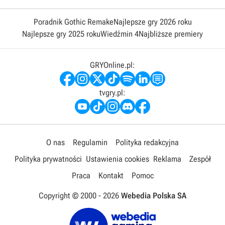
Poradnik Gothic Remake
Najlepsze gry 2026 roku
Najlepsze gry 2025 roku
Wiedźmin 4
Najbliższe premiery
GRYOnline.pl:
tvgry.pl:
O nas
Regulamin
Polityka redakcyjna
Polityka prywatności
Ustawienia cookies
Reklama
Zespół
Praca
Kontakt
Pomoc
Copyright © 2000 -
2026
Webedia Polska SA