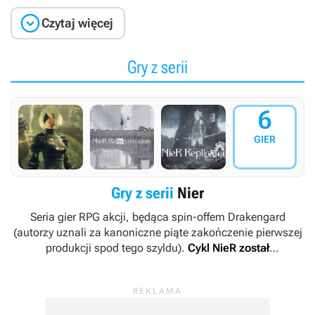

Czytaj więcej
Gry z serii
6
GIER
Gry z serii
Nier
Seria gier RPG akcji, będąca spin-offem
Drakengard
(autorzy uznali za kanoniczne piąte zakończenie pierwszej
produkcji spod tego szyldu).
Cykl
NieR
został
zapoczątkowany w 2010 r. przez nieistniejące już studio
Cavia
. Jego kolejne odsłony były tworzone przez różnych
producentów (na czele z PlatinumGames), jednak nad
wszystkimi czuwał twórca marki Yoko Taro, zaś ich