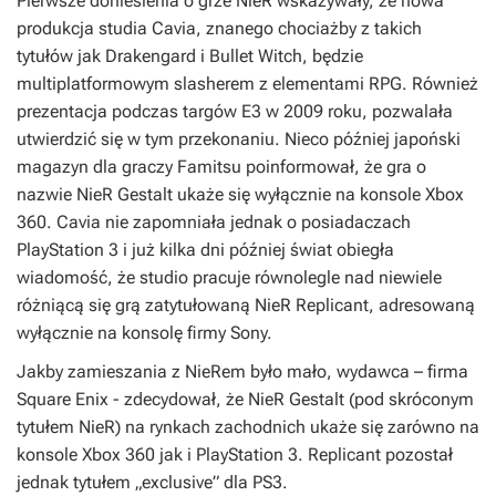
Pierwsze doniesienia o grze
NieR
wskazywały, że nowa
produkcja studia Cavia, znanego chociażby z takich
tytułów jak
Drakengard
i
Bullet Witch
, będzie
multiplatformowym slasherem z elementami RPG. Również
prezentacja podczas targów E3 w 2009 roku, pozwalała
utwierdzić się w tym przekonaniu. Nieco później japoński
magazyn dla graczy Famitsu poinformował, że gra o
nazwie
NieR Gestalt
ukaże się wyłącznie na konsole Xbox
360. Cavia nie zapomniała jednak o posiadaczach
PlayStation 3 i już kilka dni później świat obiegła
wiadomość, że studio pracuje równolegle nad niewiele
różniącą się grą zatytułowaną
NieR Replicant
, adresowaną
wyłącznie na konsolę firmy Sony.
Jakby zamieszania z
NieRem
było mało, wydawca – firma
Square Enix - zdecydował, że
NieR Gestalt
(pod skróconym
tytułem
NieR
) na rynkach zachodnich ukaże się zarówno na
konsole Xbox 360 jak i PlayStation 3.
Replicant
pozostał
jednak tytułem „exclusive” dla PS3.