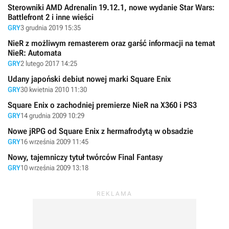
Sterowniki AMD Adrenalin 19.12.1, nowe wydanie Star Wars:
Battlefront 2 i inne wieści
GRY
3 grudnia 2019 15:35
NieR z możliwym remasterem oraz garść informacji na temat
NieR: Automata
GRY
2 lutego 2017 14:25
Udany japoński debiut nowej marki Square Enix
GRY
30 kwietnia 2010 11:30
Square Enix o zachodniej premierze NieR na X360 i PS3
GRY
14 grudnia 2009 10:29
Nowe jRPG od Square Enix z hermafrodytą w obsadzie
GRY
16 września 2009 11:45
Nowy, tajemniczy tytuł twórców Final Fantasy
GRY
10 września 2009 13:18