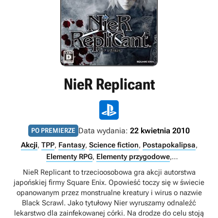
NieR Replicant
Data wydania:
22 kwietnia 2010
PO PREMIERZE
Akcji
,
TPP
,
Fantasy
,
Science fiction
,
Postapokalipsa
,
Elementy RPG
,
Elementy przygodowe
,
Eksperymentalne/artystyczne
,
Tytuły ekskluzywne
NieR Replicant to trzecioosobowa gra akcji autorstwa
PlayStation
,
Singleplayer
japońskiej firmy Square Enix. Opowieść toczy się w świecie
opanowanym przez monstrualne kreatury i wirus o nazwie
Black Scrawl. Jako tytułowy Nier wyruszamy odnaleźć
lekarstwo dla zainfekowanej córki. Na drodze do celu stoją