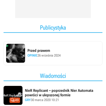
wydawcą było Square Enix.
Publicystyka
Przed prawem
OPINIE
26 września 2024
Wiadomości
NieR Replicant – poprzednik Nier Automata
powróci w ulepszonej formie

GRY
30 marca 2020 10:21
49