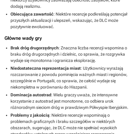
niektórzy użytkownicy zauważają obecność zabytków, które
dodają realizmu.
Obiecująca zawartość
: Niektóre recenzje podkreślają potencjał
przyszłych aktualizacji i ulepszeń, wskazując, że DLC może
pozytywnie ewoluować.
Główne wady gry
Brak dróg drugorzędnych
: Znaczna liczba recenzji wspomina o
braku dróg drugorzędnych i dzielnic, co sprawia, że rozgrywka
wydaje się monotonna i ogranicza eksplorację.
Niedostateczna reprezentacja miast
: Użytkownicy wyrażają
rozczarowanie z powodu pominięcia ważnych miast i regionów,
szczególnie w Portugalii, co sprawia, że całość wydaje się
niekompletna w porównaniu do Hiszpanii.
Dominacja autostrad
: Wielu graczy uważa, że intensywne
korzystanie z autostrad jest monotonne, co odbiera urok
różnorodnym sieciom dróg w prawdziwym Półwyspie Iberyjskim.
Problemy z jakością
: Niektóre recenzje wspominają o
problemach graficznych i braku szczegółów w niektórych
obszarach, sugerując, że DLC może nie spełniać wysokich