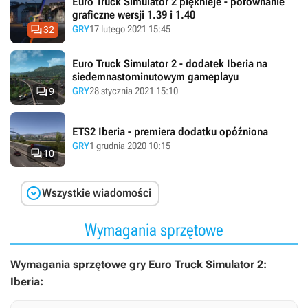
Euro Truck Simulator 2 pięknieje - porównanie
graficzne wersji 1.39 i 1.40

GRY
17 lutego 2021 15:45
32
Euro Truck Simulator 2 - dodatek Iberia na
siedemnastominutowym gameplayu

GRY
28 stycznia 2021 15:10
9
ETS2 Iberia - premiera dodatku opóźniona
GRY
1 grudnia 2020 10:15

10

Wszystkie wiadomości
Wymagania sprzętowe
Wymagania sprzętowe gry Euro Truck Simulator 2:
Iberia: