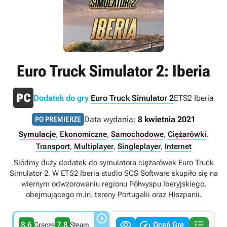
Euro Truck Simulator 2: Iberia
Dodatek do gry
Euro Truck Simulator 2
ETS2 Iberia
Data wydania:
8 kwietnia 2021
PO PREMIERZE
Symulacje
,
Ekonomiczne
,
Samochodowe
,
Ciężarówki
,
Transport
,
Multiplayer
,
Singleplayer
,
Internet
Siódmy duży dodatek do symulatora ciężarówek Euro Truck
Simulator 2. W ETS2 Iberia studio SCS Software skupiło się na
wiernym odwzorowaniu regionu Półwyspu Iberyjskiego,
obejmującego m.in. tereny Portugalii oraz Hiszpanii.




8.6
7.8
Oceń Grę
Gracze
Steam