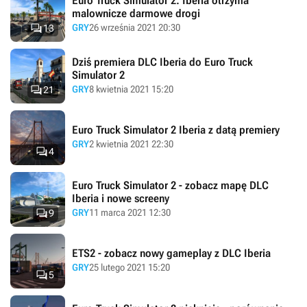
Euro Truck Simulator 2: Iberia otrzyma
malownicze darmowe drogi

GRY
26 września 2021 20:30
13
Dziś premiera DLC Iberia do Euro Truck
Simulator 2

GRY
8 kwietnia 2021 15:20
21
Euro Truck Simulator 2 Iberia z datą premiery
GRY
2 kwietnia 2021 22:30

4
Euro Truck Simulator 2 - zobacz mapę DLC
Iberia i nowe screeny

GRY
11 marca 2021 12:30
9
ETS2 - zobacz nowy gameplay z DLC Iberia
GRY
25 lutego 2021 15:20

5