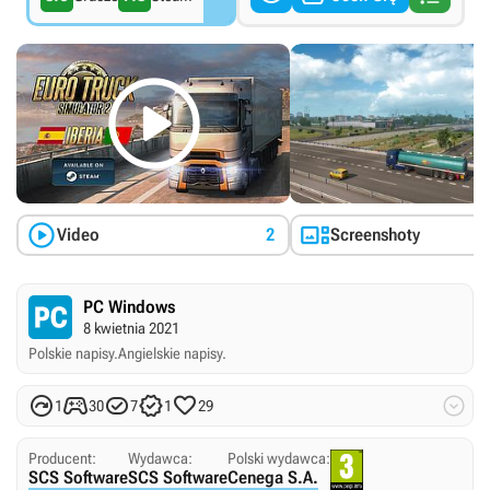



Video
2
Screenshoty
PC Windows
8 kwietnia 2021
Polskie napisy.
Angielskie napisy.






1
30
7
1
29
Producent:
Wydawca:
Polski wydawca:
SCS Software
SCS Software
Cenega S.A.