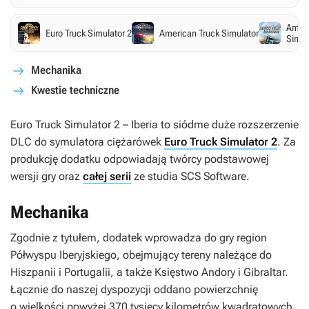
Ameri
Euro Truck Simulator 2
American Truck Simulator
Simul
Mechanika
Kwestie techniczne
Euro Truck Simulator 2 – Iberia
to siódme duże rozszerzenie
DLC do symulatora ciężarówek
Euro Truck Simulator 2
. Za
produkcję dodatku odpowiadają twórcy podstawowej
wersji gry oraz
całej serii
ze studia SCS Software.
Mechanika
Zgodnie z tytułem, dodatek wprowadza do gry region
Półwyspu Iberyjskiego, obejmujący tereny należące do
Hiszpanii i Portugalii, a także Księstwo Andory i Gibraltar.
Łącznie do naszej dyspozycji oddano powierzchnię
o wielkości powyżej 370 tysięcy kilometrów kwadratowych,