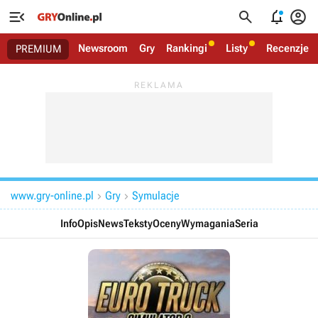




Newsroom
Gry
Rankingi
Listy
Recenzje
PREMIUM
www.gry-online.pl
Gry
Symulacje


Info
Opis
News
Teksty
Oceny
Wymagania
Seria