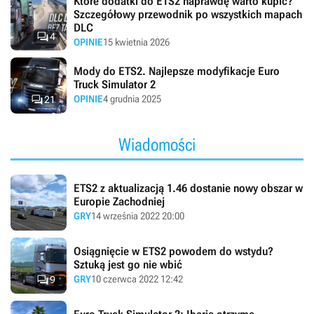
Które dodatki do ETS2 naprawdę warto kupić?
Szczegółowy przewodnik po wszystkich mapach
DLC

4
OPINIE
15 kwietnia 2026
Mody do ETS2. Najlepsze modyfikacje Euro
Truck Simulator 2

OPINIE
4 grudnia 2025
21
Wiadomości
ETS2 z aktualizacją 1.46 dostanie nowy obszar w
Europie Zachodniej
GRY
14 września 2022 20:00
Osiągnięcie w ETS2 powodem do wstydu?
Sztuką jest go nie wbić

GRY
10 czerwca 2022 12:42
9