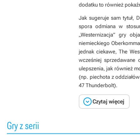
dodatku to również pokaź
Jak sugeruje sam tytuł, 
spora odmiana w stosun
„Westernizacja” gry obj
niemieckiego Oberkommand
jednak ciekawe,
The West
wcześniej sprzedawane o
ulepszenia, jak również mo
(np. piechota z oddziałów
47 Thunderbolt).

Czytaj więcej
Gry z serii