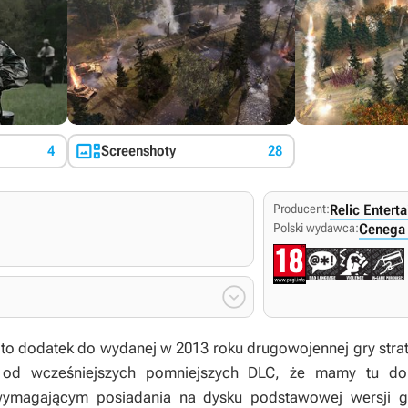

4
Screenshoty
28
Producent:
Relic Entert
Polski wydawca:
Cenega 

to dodatek do wydanej w 2013 roku drugowojennej gry stra
 od wcześniejszych pomniejszych DLC, że mamy tu do
ewymagającym posiadania na dysku podstawowej wersji gr