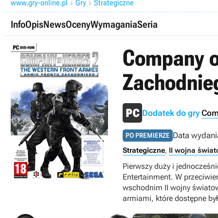
www.gry-online.pl
Gry
Strategiczne


Info
Opis
News
Oceny
Wymagania
Seria
Company of
Zachodnie
Dodatek do gry
Com
Data wydani
PO PREMIERZE
Strategiczne
,
II wojna świa
Pierwszy duży i jednocześni
Entertainment. W przeciwie
wschodnim II wojny świato
armiami, które dostępne by