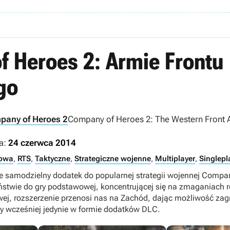
 Heroes 2: Armie Frontu
go
pany of Heroes 2
Company of Heroes 2: The Western Front 
a:
24 czerwca 2014
towa
,
RTS
,
Taktyczne
,
Strategiczne wojenne
,
Multiplayer
,
Singlepl
e samodzielny dodatek do popularnej strategii wojennej Compan
ństwie do gry podstawowej, koncentrującej się na zmaganiach r
wej, rozszerzenie przenosi nas na Zachód, dając możliwość z
ły wcześniej jedynie w formie dodatków DLC.