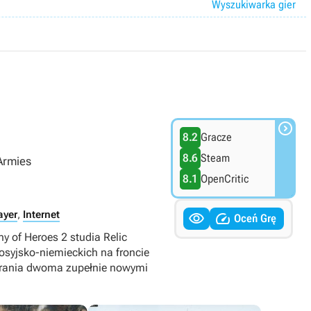
Wyszukiwarka gier

8.2
Gracze
8.6
Steam
Armies
8.1
OpenCritic
ayer
,
Internet


Oceń Grę
y of Heroes 2 studia Relic
osyjsko-niemieckich na froncie
agrania dwoma zupełnie nowymi