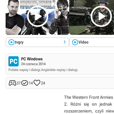




tvgry
1
Video
PC Windows
24 czerwca 2014
Polskie napisy i dialogi.
Angielskie napisy i dialogi.



37
14
24
The Western Front Armies
2
. Różni się on jednak
rozszerzeniem, czyli ni