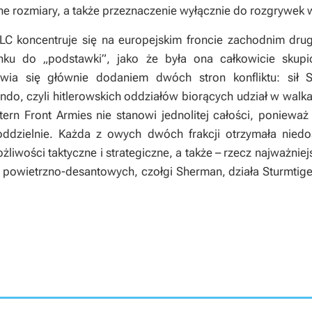
ne rozmiary, a także przeznaczenie wyłącznie do rozgrywek
DLC koncentruje się na europejskim froncie zachodnim drug
ku do „podstawki”, jako że była ona całkowicie skupi
awia się głównie dodaniem dwóch stron konfliktu: sił
o, czyli hitlerowskich oddziałów biorących udział w walk
ern Front Armies
nie stanowi jednolitej całości, poniewa
ddzielnie. Każda z owych dwóch frakcji otrzymała niedo
żliwości taktyczne i strategiczne, a także – rzecz najważnie
 powietrzno-desantowych, czołgi Sherman, działa Sturmtiger