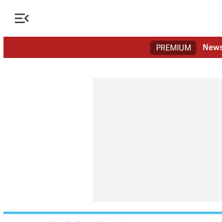

New
PREMIUM