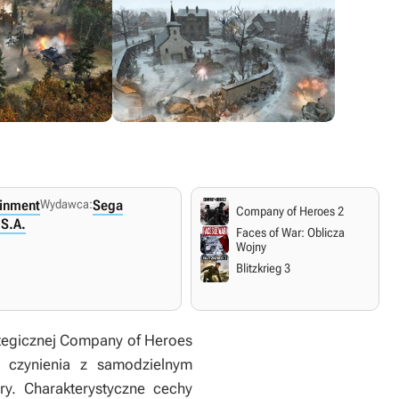
ainment
Wydawca:
Sega
Company of Heroes 2
S.A.
Faces of War: Oblicza
Wojny
Blitzkrieg 3
tegicznej
Company of Heroes
 czynienia z samodzielnym
y. Charakterystyczne cechy