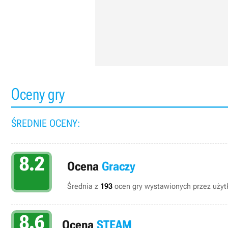
Oceny gry
ŚREDNIE OCENY:
8.2
Ocena
Graczy
Średnia z
193
ocen gry wystawionych przez użytk
8.6
Ocena
STEAM