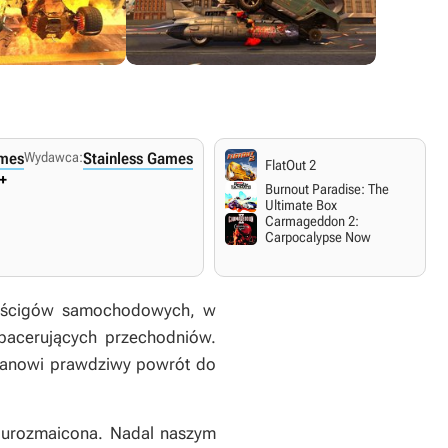
ames
Wydawca:
Stainless Games
FlatOut 2
+
Burnout Paradise: The
Ultimate Box
Carmageddon 2:
Carpocalypse Now
 wyścigów samochodowych, w
spacerujących przechodniów.
stanowi prawdziwy powrót do
o urozmaicona. Nadal naszym