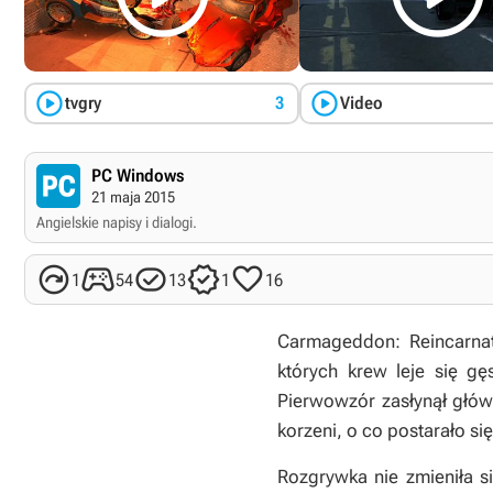


tvgry
3
Video
PC Windows
21 maja 2015
Angielskie napisy i dialogi.





1
54
13
1
16
Carmageddon: Reincarna
których krew leje się g
Pierwowzór zasłynął głó
korzeni, o co postarało s
Rozgrywka nie zmieniła 