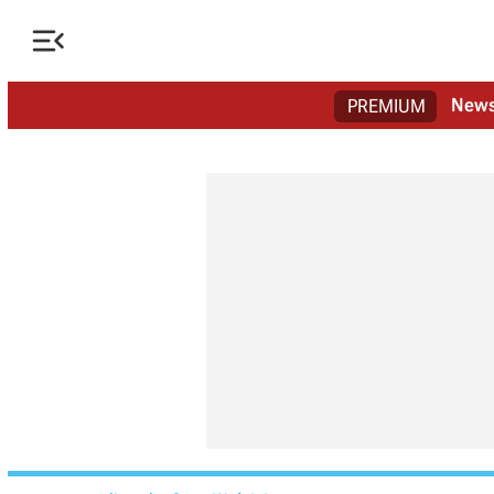

New
PREMIUM