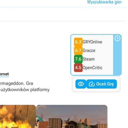
Wyszukiwarka gier

6.3
GRYOnline
6.7
Gracze
7.6
Steam
4.5
OpenCritic
ernet


Carmageddon. Gra
Oceń Grę
 użytkowników platformy