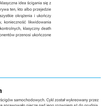
 klasyczna idea ścigania się z
ywa ten, kto albo przejedzie
zystkie okrążenia i ukończy
, konieczność likwidowania
ontrolnych, klasyczny death
oponentów przenosi ukończone
n
wyścigów samochodowych. Cykl został wykreowany przez
tóre sprawowało pieczę nad jego rozwojem aż do grudnia