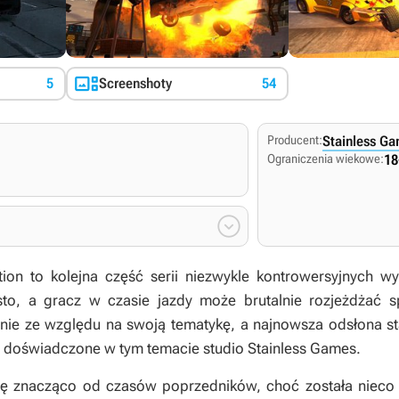

5
Screenshoty
54
Producent:
Stainless G
Ograniczenia wiekowe:
18

tion
to kolejna część serii niezwykle kontrowersyjnych
ęsto, a gracz w czasie jazdy może brutalnie rozjeżdżać 
wnie ze względu na swoją tematykę, a najnowsza odsłona 
ię doświadczone w tym temacie studio Stainless Games.
się znacząco od czasów poprzedników, choć została niec