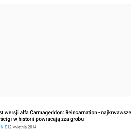
st wersji alfa Carmageddon: Reincarnation - najkrwawsze
ścigi w historii powracają zza grobu
INIE
12 kwietnia 2014