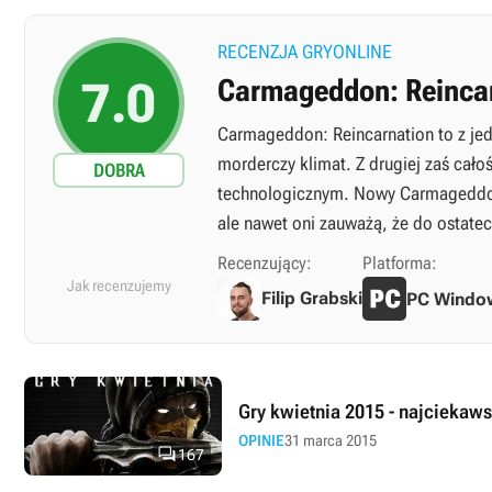
RECENZJA GRYONLINE
7.0
Carmageddon: Reinca
Carmageddon: Reincarnation to z jedn
morderczy klimat. Z drugiej zaś cał
DOBRA
technologicznym. Nowy Carmageddon 
ale nawet oni zauważą, że do ostatec
Recenzujący:
Platforma:
Jak recenzujemy
Filip Grabski
PC Windo
Gry kwietnia 2015 - najciekaws
OPINIE
31 marca 2015

167