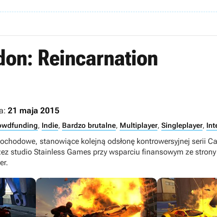
on: Reincarnation
a:
21 maja 2015
owdfunding
,
Indie
,
Bardzo brutalne
,
Multiplayer
,
Singleplayer
,
Int
ochodowe, stanowiące kolejną odsłonę kontrowersyjnej serii 
ez studio Stainless Games przy wsparciu finansowym ze strony
er.