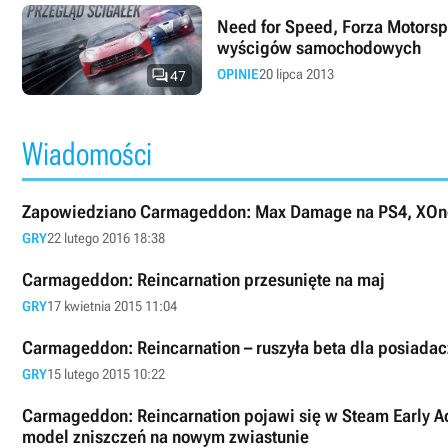
Need for Speed, Forza Motorspo
wyścigów samochodowych

OPINIE
20 lipca 2013
47
Wiadomości
Zapowiedziano Carmageddon: Max Damage na PS4, XOne
GRY
22 lutego 2016 18:38
Carmageddon: Reincarnation przesunięte na maj
GRY
17 kwietnia 2015 11:04
Carmageddon: Reincarnation – ruszyła beta dla posiadac
GRY
15 lutego 2015 10:22
Carmageddon: Reincarnation pojawi się w Steam Early A
model zniszczeń na nowym zwiastunie