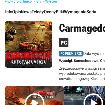
www.gry-online.pl
Gry
Wyścigi


Info
Opis
News
Teksty
Oceny
Pliki
Wymagania
Seria
Carmagedd
Data wydani
PO PREMIERZE
Wyścigi
,
Samochodowe
,
Cr
Zręcznościowe wyścigi sam
wyprodukowana została prz
crowdfundingowej Kickstart

