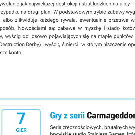
łanie jak największej destrukcji i strat ludzkich na ulicy –
rzypadku na drugi plan. W podstawowym trybie zabawy wygr
 albo zlikwiduje każdego rywala, ewentualnie przetrwa ws
sposób. Nowościami są: zabawa w myszkę i stado kotów
, wyścig do losowo pojawiających się na mapie punktów k
Destruction Derby) i wyścig śmierci, w którym niszczenie 
asze konto.
7
Gry z serii
Carmageddo
Seria zręcznościowych, brutalnych 
GIER
brytyjskie studio Stainless Games, k