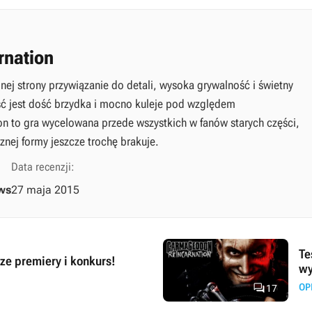
rnation
ej strony przywiązanie do detali, wysoka grywalność i świetny
ość jest dość brzydka i mocno kuleje pod względem
to gra wycelowana przede wszystkich w fanów starych części,
znej formy jeszcze trochę brakuje.
Data recenzji:
ws
27 maja 2015
Te
ze premiery i konkurs!
wy

OP
17