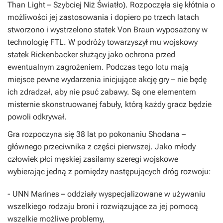
Than Light – Szybciej Niż Światło). Rozpoczęła się kłótnia o
możliwości jej zastosowania i dopiero po trzech latach
stworzono i wystrzelono statek Von Braun wyposażony w
technologię FTL. W podróży towarzyszył mu wojskowy
statek Rickenbacker służący jako ochrona przed
ewentualnym zagrożeniem. Podczas tego lotu mają
miejsce pewne wydarzenia inicjujące akcję gry – nie będę
ich zdradzał, aby nie psuć zabawy. Są one elementem
misternie skonstruowanej fabuły, którą każdy gracz będzie
powoli odkrywał.
Gra rozpoczyna się 38 lat po pokonaniu Shodana –
głównego przeciwnika z części pierwszej. Jako młody
człowiek płci męskiej zasilamy szeregi wojskowe
wybierając jedną z pomiędzy następujących dróg rozwoju:
-
UNN Marines
– oddziały wyspecjalizowane w używaniu
wszelkiego rodzaju broni i rozwiązujące za jej pomocą
wszelkie możliwe problemy,