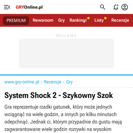




Newsroom
Gry
Rankingi
Listy
Recenzje
PREMIUM
www.gry-online.pl
Recenzje
Gry


System Shock 2 - Szykowny Szok
Gra reprezentuje rzadki gatunek, który może jednych
wciągnąć na wiele godzin, a innych po kilku minutach
odepchnąć. Jednak ci, którym przypadnie do gustu mają
zagwarantowane wiele godzin rozrywki na wysokim