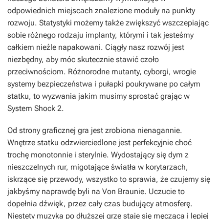
odpowiednich miejscach znalezione moduły na punkty
rozwoju. Statystyki możemy także zwiększyć wszczepiając
sobie różnego rodzaju implanty, którymi i tak jesteśmy
całkiem nieźle napakowani. Ciągły nasz rozwój jest
niezbędny, aby móc skutecznie stawić czoło
przeciwnościom. Różnorodne mutanty, cyborgi, wrogie
systemy bezpieczeństwa i pułapki poukrywane po całym
statku, to wyzwania jakim musimy sprostać grając w
System Shock 2.
Od strony graficznej gra jest zrobiona nienagannie.
Wnętrze statku odzwierciedlone jest perfekcyjnie choć
trochę monotonnie i sterylnie. Wydostający się dym z
nieszczelnych rur, migotające światła w korytarzach,
iskrzące się przewody, wszystko to sprawia, że czujemy się
jakbyśmy naprawdę byli na Von Braunie. Uczucie to
dopełnia dźwięk, przez cały czas budujący atmosferę.
Niestety muzyka po dłuższej grze staje się męcząca i lepiej