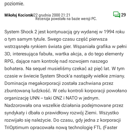
poziomie.

29
Mikołaj Kociorski
22 grudnia 2000 21:21
Recenzja powstała na bazie wersji
PC
.
System Shock 2 jest kontynuacją gry wydanej w 1994 roku
o tym samym tytule. Swego czasu część pierwsza
wstrząsnęła rynkiem świata gier. Wspaniała grafika w pełni
3D, interesująca fabuła, wartka akcja, a do tego elementy
RPG, dające nam kontrolę nad rozwojem naszego
bohatera. Na sequel musieliśmy czekać aż pięć lat. W tym
czasie w świecie System Shock'a nastąpiły wielkie zmiany.
Dominacja megakorporacji została zachwiana przez
zbuntowaną ludzkość. W celu kontroli korporacji powołano
organizację UNN – taki ONZ i NATO w jednym.
Nadzorowała ona wszelkie działania podejmowane przez
syndykaty i dbała o prawidłowy rozwój Ziemi. Wszystko
rozwijało się należycie. Do czasu, gdy jedna z korporacji
TriOptimum opracowała nową technologię FTL (Faster