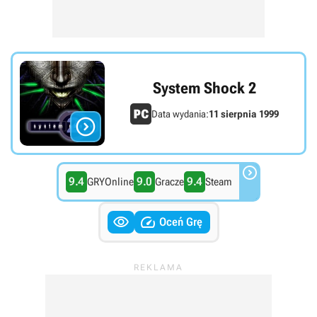
System Shock 2
Data wydania:
11 sierpnia 1999


9.4
9.0
9.4
GRYOnline
Gracze
Steam


Oceń Grę