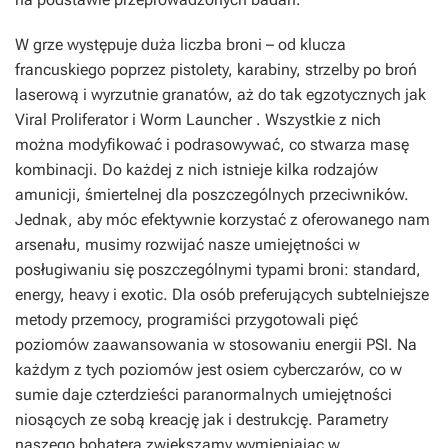
W grze występuje duża liczba broni – od klucza
francuskiego poprzez pistolety, karabiny, strzelby po broń
laserową i wyrzutnie granatów, aż do tak egzotycznych jak
Viral Proliferator i Worm Launcher . Wszystkie z nich
można modyfikować i podrasowywać, co stwarza masę
kombinacji. Do każdej z nich istnieje kilka rodzajów
amunicji, śmiertelnej dla poszczególnych przeciwników.
Jednak, aby móc efektywnie korzystać z oferowanego nam
arsenału, musimy rozwijać nasze umiejętności w
posługiwaniu się poszczególnymi typami broni: standard,
energy, heavy i exotic. Dla osób preferujących subtelniejsze
metody przemocy, programiści przygotowali pięć
poziomów zaawansowania w stosowaniu energii PSI. Na
każdym z tych poziomów jest osiem cyberczarów, co w
sumie daje czterdzieści paranormalnych umiejętności
niosących ze sobą kreację jak i destrukcję. Parametry
naszego bohatera zwiększamy wymieniając w