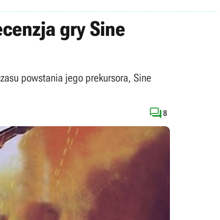
ecenzja gry Sine
czasu powstania jego prekursora, Sine

8