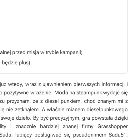
lnej przed misją w trybie kampanii;
 będzie plus).
 już wtedy, wraz z ujawnieniem pierwszych informacji i
dzo pozytywne wrażenie. Moda na steampunk wydaje się
razu przyznam, że z diesel punkiem, choć znanym mi z
 się nie zetknąłem. A właśnie mianem dieselpunkowego
ą swoje dzieło. By być precyzyjnym, gra powstała dzięki
lity i znacznie bardziej znanej firmy Grasshopper
i Suda, lubiący posługiwać się pseudonimem Suda51.