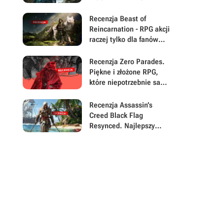
2026 nadal rewelacyjna
gra, ale Halo Studios jej
Recenzja Beast of
chyba nie rozumie
Reincarnation - RPG akcji
raczej tylko dla fanów
gatunku. Po pierwszej
połowie twórcy
Recenzja Zero Parades.
zapomnieli o największej
Piękne i złożone RPG,
sile swojej gry
które niepotrzebnie samo
się sabotuje
Recenzja Assassin’s
Creed Black Flag
Resynced. Najlepszy
Assassyn od lat to po
prostu stary Assassyn w
nowym, pięknym
wydaniu