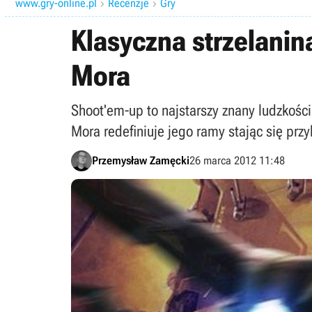
www.gry-online.pl
Recenzje
Gry


Klasyczna strzelanin
Mora
Shoot'em-up to najstarszy znany ludzkości
Mora redefiniuje jego ramy stając się pr
Przemysław Zamęcki
26 marca 2012 11:48