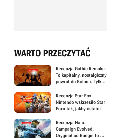
WARTO PRZECZYTAĆ
Recenzja Gothic Remake.
To kapitalny, nostalgiczny
powrót do Kolonii. Tylko
błędy nie pozwalają w
pełni świętować
Recenzja Star Fox.
Nintendo wskrzesiło Star
Foxa tak, jakby ostatnie
25 lat w grach prawie się
nie wydarzyło
Recenzja Halo:
Campaign Evolved.
Oryginał od Bungie to w