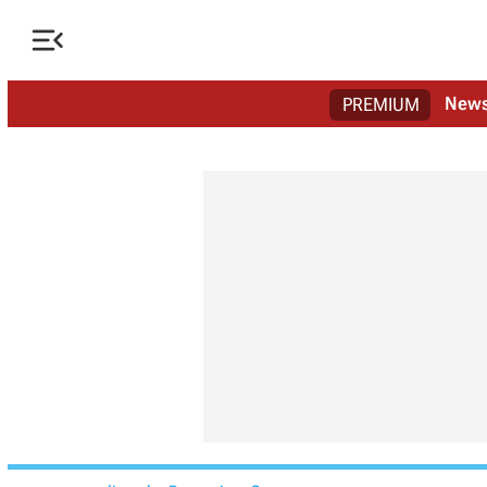

New
PREMIUM