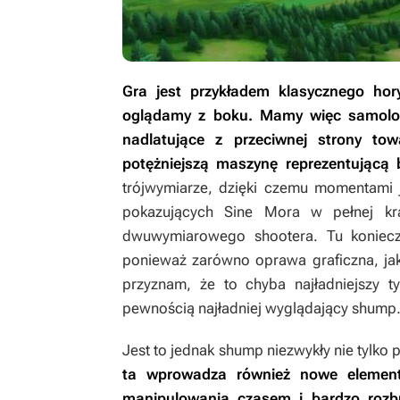
Gra jest przykładem klasycznego hor
oglądamy z boku. Mamy więc samoloc
nadlatujące z przeciwnej strony to
potężniejszą maszynę reprezentującą 
trójwymiarze, dzięki czemu momentami
pokazujących
Sine Mora
w pełnej kra
dwuwymiarowego shootera. Tu koniecz
ponieważ zarówno oprawa graficzna, jak 
przyznam, że to chyba najładniejszy t
pewnością najładniej wyglądający shump
Jest to jednak shump niezwykły nie tylk
ta wprowadza również nowe element
manipulowania czasem i bardzo rozbu