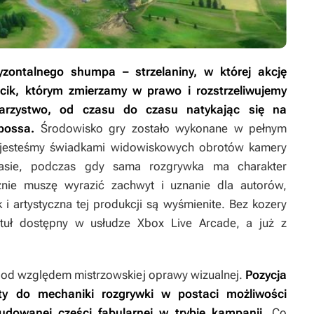
yzontalnego shumpa – strzelaniny, w której akcję
ik, którym zmierzamy w prawo i rozstrzeliwujemy
warzystwo, od czasu do czasu natykając się na
bossa.
Środowisko gry zostało wykonane w pełnym
 jesteśmy świadkami widowiskowych obrotów kamery
sie, podczas gdy sama rozgrywka ma charakter
nie muszę wyrazić zachwyt i uznanie dla autorów,
i artystyczna tej produkcji są wyśmienite. Bez kozery
ytuł dostępny w usłudze Xbox Live Arcade, a już z
.
o pod względem mistrzowskiej oprawy wizualnej.
Pozycja
y do mechaniki rozgrywki w postaci możliwości
dowanej części fabularnej w trybie kampanii.
Co