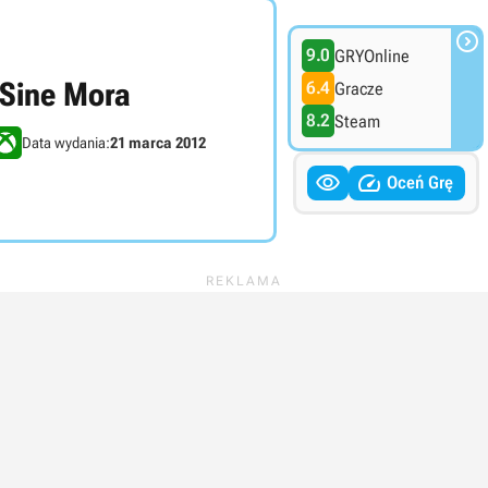

9.0
GRYOnline
Sine Mora
6.4
Gracze
8.2
Steam
Data wydania:
21 marca 2012


Oceń Grę