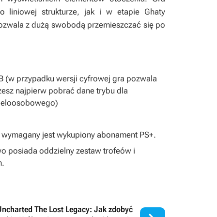
liniowej strukturze, jak i w etapie Ghaty
 pozwala z dużą swobodą przemieszczać się po
 (w przypadku wersji cyfrowej gra pozwala
żesz najpierw pobrać dane trybu dla
wieloosobowego)
er wymagany jest wykupiony abonament PS+.
two
posiada oddzielny zestaw trofeów i
m.
Uncharted The Lost Legacy: Jak zdobyć