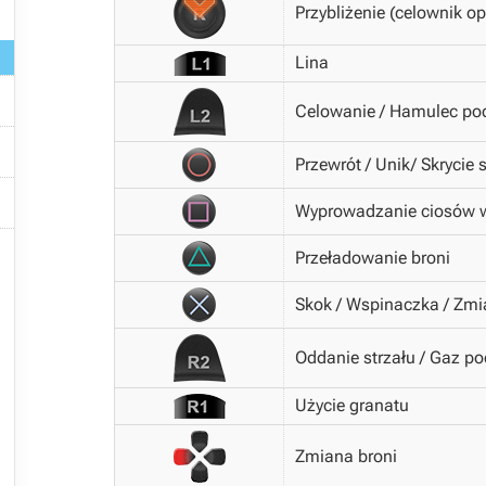
Przybliżenie (celownik op
Lina

Celowanie / Hamulec po

Przewrót / Unik/ Skrycie 

Wyprowadzanie ciosów w

Przeładowanie broni
Skok / Wspinaczka / Zmi
Oddanie strzału / Gaz p

Użycie granatu

Zmiana broni