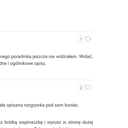

1
pskiego poradnika jeszcze nie widziałem. Widać,
ędne i ogólnikowe opisy.

2
ała opisana rozgrywka pod sam koniec.
icz krótką wspinaczkę i wyrusz w stronę dużej