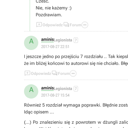
Cześć.
Nie, nie każemy :)
Pozdrawiam.



Odpowiedz
Forum
aminis
A
Legionista
7
2017-08-27 22:51
I jeszcze jedno po przejściu 7 rozdziału .. Tak kie
że im bliżej końcowi to autorowi się nie chciało. Bł



Odpowiedz
Forum
aminis
A
Legionista
7
2017-08-27 15:54
Również 5 rozdział wymaga poprawki. Błędnie zost
Idąc opisem ...
(...) Po znalezieniu się z powrotem w dżungli zal