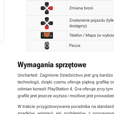


Zmiana broni

Znalezienie pojazdu (tylk
dostępny)

Telefon / Mapa (w wybra
Pauza
Wymagania sprzętowe
Uncharted: Zaginione Dziedzictwo
jest grą bard
technologii, dzięki czemu oferuje piękną grafikę
odmian konsoli PlayStation 4. Gra oferuje przy tym
grafiki jest jeszcze wyższa i możliwe jest prowadz
W trakcie przygotowywania poradnika na standard
spadków animacji ani problemów z poprawnym