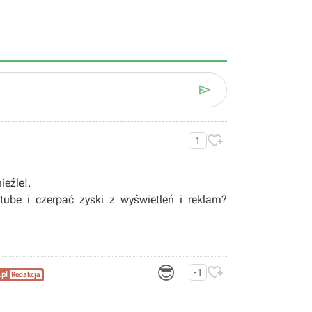


1
ieźle!.
tube i czerpać zyski z wyświetleń i reklam?
😎

-1
.pl
Redakcja