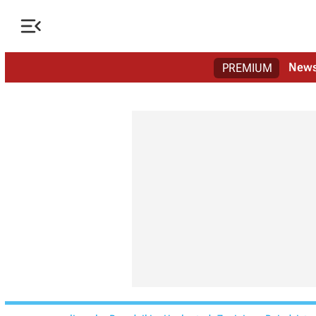

New
PREMIUM