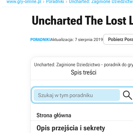
www.gry-online.pl
Poradniki
Uncharted: Zaginione Dziedzictwo


Uncharted The Lost 
Pobierz Por
PORADNIKI
Aktualizacja:
7 sierpnia 2019
Uncharted: Zaginione Dziedzictwo - poradnik do gr
Spis treści
Strona główna
Opis przejścia i sekrety