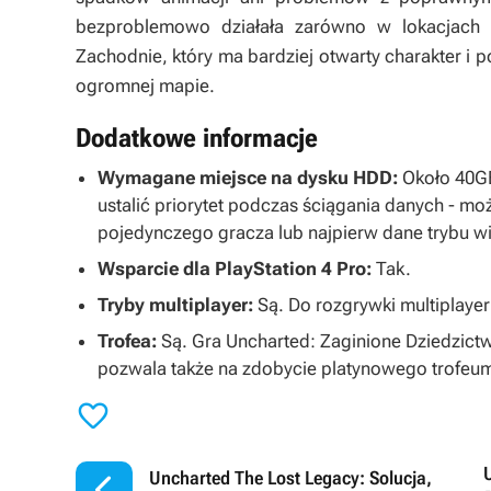
bezproblemowo działała zarówno w lokacjach o 
Zachodnie, który ma bardziej otwarty charakter i
ogromnej mapie.
Dodatkowe informacje
Wymagane miejsce na dysku HDD:
Około 40GB
ustalić priorytet podczas ściągania danych - mo
pojedynczego gracza lub najpierw dane trybu 
Wsparcie dla PlayStation 4 Pro:
Tak.
Tryby multiplayer:
Są. Do rozgrywki multiplay
Trofea:
Są. Gra
Uncharted: Zaginione Dziedzic
pozwala także na zdobycie platynowego trofeu


Uncharted The Lost Legacy: Solucja,