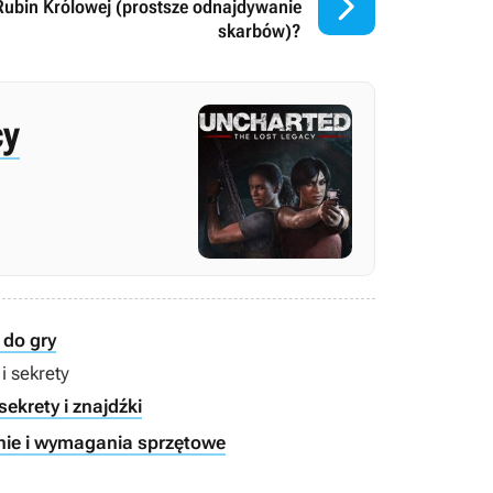

Rubin Królowej (prostsze odnajdywanie
skarbów)?
cy
 do gry
i sekrety
ekrety i znajdźki
nie i wymagania sprzętowe