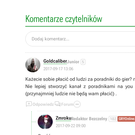
Komentarze czytelników
Dodaj komentarz...
Goldcaliber
Junior
5
2017-09-17 13:06
Każecie sobie płacić od ludzi za poradniki do gier? n
Nie lepiej stworzyć kanał z poradnikami na you 
(przynajmniej ludzie nie będą wam płacić) .



Odpowiedz
Forum
Zmroku
Redaktor Bezczelny
102
GRYOnline
2017-09-22 09:00