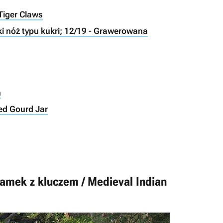
Tiger Claws
ski nóż typu kukri; 12/19 - Grawerowana
n
ed Gourd Jar
zamek z kluczem / Medieval Indian