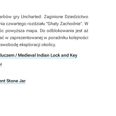
skarbów gry
Uncharted: Zaginione Dziedzictwo
nia czwartego rozdziału "Ghaty Zachodnie". W
móc powyższa mapa. Do odblokowania jest aż
ać w zaprezentowanej w poradniku kolejności
 swobodę eksploracji okolicy.
kluczem / Medieval Indian Lock and Key
u
ent Stone Jar
x