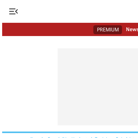

New
PREMIUM