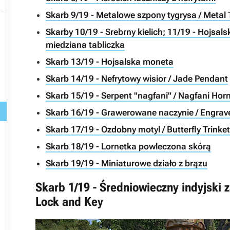

Skarb 9/19 - Metalowe szpony tygrysa / Metal 

Skarby 10/19 - Srebrny kielich; 11/19 - Hojsal
miedziana tabliczka
Skarb 13/19 - Hojsalska moneta
Skarb 14/19 - Nefrytowy wisior / Jade Pendant
Skarb 15/19 - Serpent "nagfani" / Nagfani Hor

Skarb 16/19 - Grawerowane naczynie / Engrav
Skarb 17/19 - Ozdobny motyl / Butterfly Trinket

Skarb 18/19 - Lornetka powleczona skórą
Skarb 19/19 - Miniaturowe działo z brązu
Skarb 1/19 - Średniowieczny indyjski 
Lock and Key