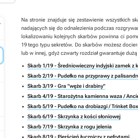
Na stronie znajduje się zestawienie wszystkich 
y
nadających się do odnalezienia podczas rozgrywa
lokalizowaniu kolejnych skarbów powinna ci po
19 tego typu sekretów. Do skarbów możesz docier

lub w innej, gdyż czwarty rozdział gwarantuje dużą
Skarb 1/19 - Średniowieczny indyjski zamek z 
Skarb 2/19 - Pudełko na przyprawy z palisandr
Skarb 3/19 - Gra "węże i drabiny"

Skarb 4/19 - Starożytna kamienna waza / Anci
Skarb 5/19 - Pudełko na drobiazgi / Trinket Bo
Skarb 6/19 - Skrzynka z kości słoniowej

Skarb 7/19 - Skrzynka z rogu jelenia
Skarb 8/19 - Pierścień łuczniczy z nefrytami