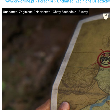
www.gry-online.pl
Poradniki
Uncharted: Zaginione Dziedzictwo


Uncharted: Zaginione Dziedzictwo - Ghaty Zachodnie - Skarby