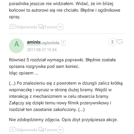
poradnika jeszcze nie widziałem. Widać, że im bliżej
końcowi to autorowi się nie chciało. Błędne i ogólnikowe
opisy.



Odpowiedz
Forum

aminis
2
A
Legionista
7
2017-08-27 15:54
Również 5 rozdział wymaga poprawki. Błędnie została
opisana rozgrywka pod sam koniec.
Idąc opisem ...
(...) Po znalezieniu się z powrotem w dżungli zalicz krótką
wspinaczkę i wyrusz w stronę dużej bramy. Wejdź w
interakcję z mechanizmem w celu otwarcia bramy.
Załączy się dzięki temu nowy filmik przerywnikowy i
rozdział ten zaostanie zakończony. (...)
Nie zdobędziemy zdjęcia. Opis zbyt przyśpiesza akcje.



Odpowiedz
Forum