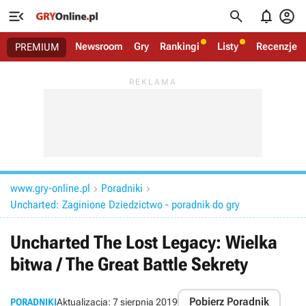




Newsroom
Gry
Rankingi
Listy
Recenzje
PREMIUM
www.gry-online.pl
Poradniki


Uncharted: Zaginione Dziedzictwo - poradnik do gry
Uncharted The Lost Legacy: Wielka
bitwa / The Great Battle Sekrety
Pobierz Poradnik
PORADNIKI
Aktualizacja:
7 sierpnia 2019