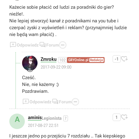
Każecie sobie płacić od ludzi za poradniki do gier?
nieźle!.
Nie lepiej stworzyć kanał z poradnikami na you tube i
czerpać zyski z wyświetleń i reklam? (przynajmniej ludzie
nie będą wam płacić) .



Odpowiedz
Forum

Zmroku
-1
102
GRYOnline.pl
Redakcja
😎
2017-09-22 09:00
Cześć.
Nie, nie każemy :)
Pozdrawiam.



Odpowiedz
Forum

aminis
1
A
Legionista
7
2017-08-27 22:51
I jeszcze jedno po przejściu 7 rozdziału .. Tak kiepskiego