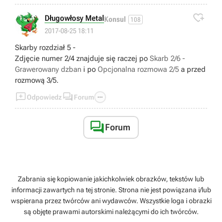

Długowłosy Metal
Konsul
108
2017-08-25 18:11
Skarby rozdział 5 -
Zdjęcie numer 2/4 znajduje się raczej po
Skarb 2/6 -
Grawerowany dzban
i po
Opcjonalna rozmowa 2/5
a przed
rozmową 3/5.



Odpowiedz
Forum

Forum
Zabrania się kopiowanie jakichkolwiek obrazków, tekstów lub
informacji zawartych na tej stronie. Strona nie jest powiązana i/lub
wspierana przez twórców ani wydawców. Wszystkie loga i obrazki
są objęte prawami autorskimi należącymi do ich twórców.