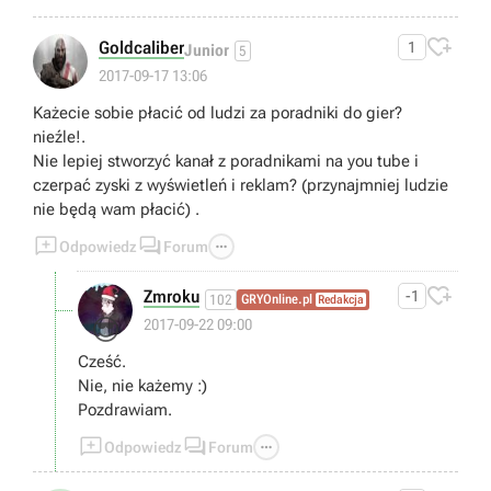

Goldcaliber
1
Junior
5
2017-09-17 13:06
Każecie sobie płacić od ludzi za poradniki do gier?
nieźle!.
Nie lepiej stworzyć kanał z poradnikami na you tube i
czerpać zyski z wyświetleń i reklam? (przynajmniej ludzie
nie będą wam płacić) .



Odpowiedz
Forum

Zmroku
-1
102
GRYOnline.pl
Redakcja
😎
2017-09-22 09:00
Cześć.
Nie, nie każemy :)
Pozdrawiam.



Odpowiedz
Forum