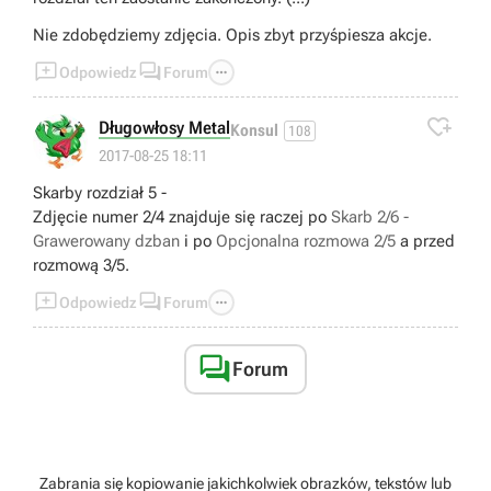
Nie zdobędziemy zdjęcia. Opis zbyt przyśpiesza akcje.



Odpowiedz
Forum

Długowłosy Metal
Konsul
108
2017-08-25 18:11
Skarby rozdział 5 -
Zdjęcie numer 2/4 znajduje się raczej po
Skarb 2/6 -
Grawerowany dzban
i po
Opcjonalna rozmowa 2/5
a przed
rozmową 3/5.



Odpowiedz
Forum

Forum
Zabrania się kopiowanie jakichkolwiek obrazków, tekstów lub