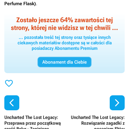
Perfume Flask)
.
64
Zostało jeszcze
% zawartości tej
strony, której nie widzisz w tej chwili ...
... pozostała treść tej strony oraz tysiące innych
ciekawych materiałów dostępne są w całości dla
posiadaczy Abonamentu Premium
Abonament dla Ciebie



Uncharted The Lost Legacy:
Uncharted The Lost Legacy:
Przeprawa przez początkową
Rozwiązanie zagadki z
część Belur - Zaginione
posągiem Shivy