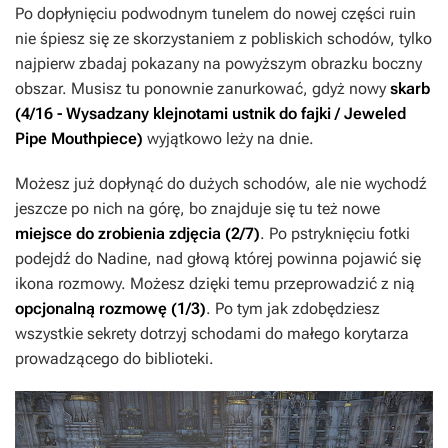
Po dopłynięciu podwodnym tunelem do nowej części ruin
nie śpiesz się ze skorzystaniem z pobliskich schodów, tylko
najpierw zbadaj pokazany na powyższym obrazku boczny
obszar. Musisz tu ponownie zanurkować, gdyż nowy
skarb
(4/16 - Wysadzany klejnotami ustnik do fajki / Jeweled
Pipe Mouthpiece)
wyjątkowo leży na dnie.
Możesz już dopłynąć do dużych schodów, ale nie wychodź
jeszcze po nich na górę, bo znajduje się tu też nowe
miejsce do zrobienia zdjęcia (2/7)
. Po pstryknięciu fotki
podejdź do Nadine, nad głową której powinna pojawić się
ikona rozmowy. Możesz dzięki temu przeprowadzić z nią
opcjonalną rozmowę (1/3)
. Po tym jak zdobędziesz
wszystkie sekrety dotrzyj schodami do małego korytarza
prowadzącego do biblioteki.