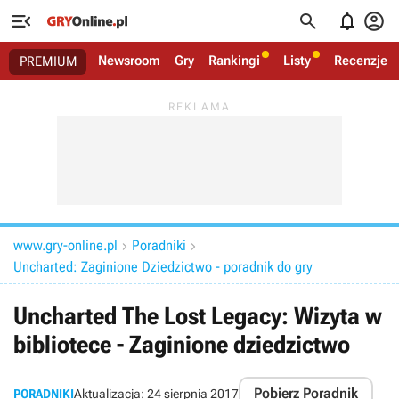




Newsroom
Gry
Rankingi
Listy
Recenzje
PREMIUM
www.gry-online.pl
Poradniki


Uncharted: Zaginione Dziedzictwo - poradnik do gry
Uncharted The Lost Legacy: Wizyta w
bibliotece - Zaginione dziedzictwo
Pobierz Poradnik
PORADNIKI
Aktualizacja:
24 sierpnia 2017