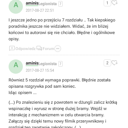

aminis
1
A
Legionista
7
2017-08-27 22:51
I jeszcze jedno po przejściu 7 rozdziału .. Tak kiepskiego
poradnika jeszcze nie widziałem. Widać, że im bliżej
końcowi to autorowi się nie chciało. Błędne i ogólnikowe
opisy.



Odpowiedz
Forum

aminis
2
A
Legionista
7
2017-08-27 15:54
Również 5 rozdział wymaga poprawki. Błędnie została
opisana rozgrywka pod sam koniec.
Idąc opisem ...
(...) Po znalezieniu się z powrotem w dżungli zalicz krótką
wspinaczkę i wyrusz w stronę dużej bramy. Wejdź w
interakcję z mechanizmem w celu otwarcia bramy.
Załączy się dzięki temu nowy filmik przerywnikowy i
rozdział ten zaostanie zakończony. (...)