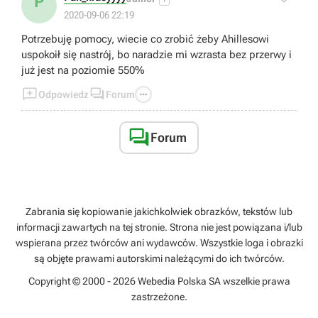
P
2020-09-06 22:19
Potrzebuję pomocy, wiecie co zrobić żeby Ahillesowi
uspokoił się nastrój, bo naradzie mi wzrasta bez przerwy i
już jest na poziomie 550%



Odpowiedz
Forum

Forum
Zabrania się kopiowanie jakichkolwiek obrazków, tekstów lub
informacji zawartych na tej stronie. Strona nie jest powiązana i/lub
wspierana przez twórców ani wydawców. Wszystkie loga i obrazki
są objęte prawami autorskimi należącymi do ich twórców.
Copyright © 2000 - 2026 Webedia Polska SA wszelkie prawa
zastrzeżone.