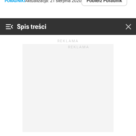
Pobierz Poradnik
PORADNIKI
Aktualizacja:
21 sierpnia 2020


Spis treści