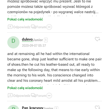
możesz spróbować wręczyć mu prezent. Jeśli to nie
pomoże możesz także spróbować wyzwać któregoś z
czempionów na pojedynek - po wygranej walce nastrój
Achillesa może się zmienić. Jeśli żadna z tych metod nie
Pokaż całą wiadomość
zadziała trzeba będzie poczekać na odpowiednią



Odpowiedz
Forum
aktualizację.

dulevo
D
Junior
1
2020-09-07 05:37
and at remaining all he had within the international
became gone, shop just leather sufficient to make one pair
of shoes.then he cut his leather-based out, all ready to
make up the following day, that means to rise early within
the morning to his work. his conscience changed into
clear and his coronary heart mild amidst all his problems;
so he went peaceably to bed, left all his cares to heaven,
Pokaż całą wiadomość
and soon fell asleep. [link]



Odpowiedz
Forum

Pan_kracyyyy
Junior
1