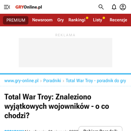




Newsroom
Gry
Rankingi
Listy
Recenzje
PREMIUM
www.gry-online.pl
Poradniki
Total War Troy - poradnik do gry


Total War Troy: Znaleziono
wyjątkowych wojowników - o co
chodzi?