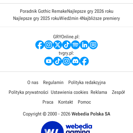
Poradnik Gothic Remake
Najlepsze gry 2026 roku
Najlepsze gry 2025 roku
Wiedźmin 4
Najbliższe premiery
GRYOnline.pl:
tvgry.pl:
O nas
Regulamin
Polityka redakcyjna
Polityka prywatności
Ustawienia cookies
Reklama
Zespół
Praca
Kontakt
Pomoc
Copyright © 2000 -
2026
Webedia Polska SA