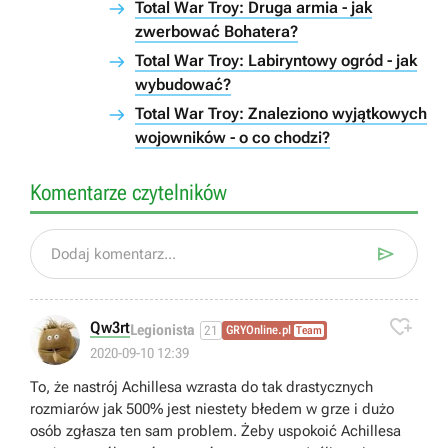
Total War Troy: Druga armia - jak
zwerbować Bohatera?
Total War Troy: Labiryntowy ogród - jak
wybudować?
Total War Troy: Znaleziono wyjątkowych
wojowników - o co chodzi?
Komentarze czytelników

Dodaj komentarz...

Qw3rt
Legionista
21
GRYOnline.pl
Team
2020-09-10 12:39
To, że nastrój Achillesa wzrasta do tak drastycznych
rozmiarów jak 500% jest niestety błedem w grze i dużo
osób zgłasza ten sam problem. Żeby uspokoić Achillesa