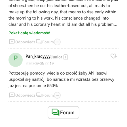
of shoes.then he cut his leather-based out, all ready to
make up the following day, that means to rise early within
the morning to his work. his conscience changed into
clear and his coronary heart mild amidst all his problems;
so he went peaceably to bed, left all his cares to heaven,
Pokaż całą wiadomość
and soon fell asleep. [link]



Odpowiedz
Forum

Pan_kracyyyy
P
Junior
1
2020-09-06 22:19
Potrzebuję pomocy, wiecie co zrobić żeby Ahillesowi
uspokoił się nastrój, bo naradzie mi wzrasta bez przerwy i
już jest na poziomie 550%



Odpowiedz
Forum

Forum