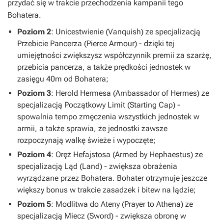
przydać się w trakcie przechodzenia kampanii tego
Bohatera.
Poziom 2
: Unicestwienie (Vanquish) ze specjalizacją
Przebicie Pancerza (Pierce Armour) - dzięki tej
umiejętności zwiększysz współczynnik premii za szarżę,
przebicia pancerza, a także prędkości jednostek w
zasięgu 40m od Bohatera;
Poziom 3
: Herold Hermesa (Ambassador of Hermes) ze
specjalizacją Początkowy Limit (Starting Cap) -
spowalnia tempo zmęczenia wszystkich jednostek w
armii, a także sprawia, że jednostki zawsze
rozpoczynają walkę świeże i wypoczęte;
Poziom 4
: Oręż Hefajstosa (Armed by Hephaestus) ze
specjalizacją Ląd (Land) - zwiększa obrażenia
wyrządzane przez Bohatera. Bohater otrzymuje jeszcze
większy bonus w trakcie zasadzek i bitew na lądzie;
Poziom 5
: Modlitwa do Ateny (Prayer to Athena) ze
specjalizacją Miecz (Sword) - zwiększa obronę w