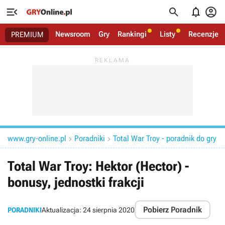




Newsroom
Gry
Rankingi
Listy
Recenzje
PREMIUM
www.gry-online.pl
Poradniki
Total War Troy - poradnik do gry


Total War Troy: Hektor (Hector) -
bonusy, jednostki frakcji
Pobierz Poradnik
PORADNIKI
Aktualizacja:
24 sierpnia 2020