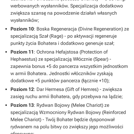
werbowanych wysłanników. Specjalizacja dodatkowo
zwiększa szansę na powodzenie działań własnych
wysłanników;
Poziom 10
: Boska Regeneracja (Divine Regeneration) ze
specjalizacją Szał (Rage) - po aktywacji regeneruje
punkty życia Bohatera i dodatkowo generuje szał;
Poziom 11
: Ochrona Hefajstosa (Protection of
Hephaestus) ze specjalizacją Włócznie (Spear) -
zapewnia bonus +5 do pancerza wszystkim jednostkom
w armii Bohatera. Jednostki włóczników zyskają
dodatkowe +5 punktów pancerza (łącznie +10);
Poziom 12
: Dar Hermesa (Gift of Hemres) - zwiększa
zasięg ruchu armii Bohatera, gdy przebywa na lądzie;
Poziom 13
: Rydwan Bojowy (Melee Chariot) ze
specjalizacją Wzmocniony Rydwan Bojowy (Reinforced
Melee Chariot) - Twój Bohater będzie dysponował
rydwanem na polu bitwy co zwiększy jego możliwości
ofensywne;