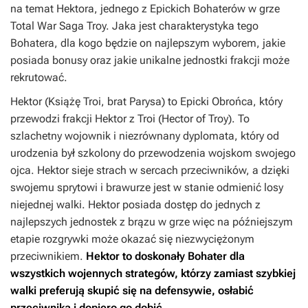
na temat Hektora, jednego z Epickich Bohaterów w grze
Total War Saga Troy. Jaka jest charakterystyka tego
Bohatera, dla kogo będzie on najlepszym wyborem, jakie
posiada bonusy oraz jakie unikalne jednostki frakcji może
rekrutować.
Hektor (Książę Troi, brat Parysa) to Epicki Obrońca, który
przewodzi frakcji Hektor z Troi (Hector of Troy). To
szlachetny wojownik i niezrównany dyplomata, który od
urodzenia był szkolony do przewodzenia wojskom swojego
ojca. Hektor sieje strach w sercach przeciwników, a dzięki
swojemu sprytowi i brawurze jest w stanie odmienić losy
niejednej walki. Hektor posiada dostęp do jednych z
najlepszych jednostek z brązu w grze więc na późniejszym
etapie rozgrywki może okazać się niezwyciężonym
przeciwnikiem.
Hektor to doskonały Bohater dla
wszystkich wojennych strategów, którzy zamiast szybkiej
walki preferują skupić się na defensywie, osłabić
przeciwnika i dopiero go dobić.