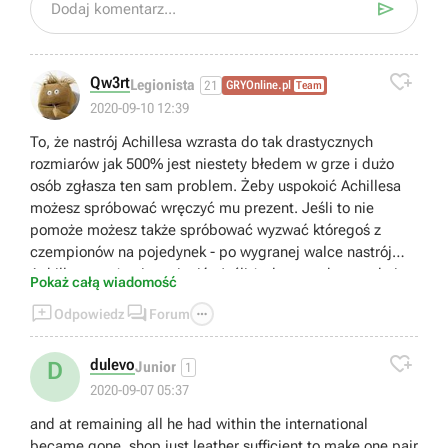

Dodaj komentarz...

Qw3rt
Legionista
21
GRYOnline.pl
Team
2020-09-10 12:39
To, że nastrój Achillesa wzrasta do tak drastycznych
rozmiarów jak 500% jest niestety błedem w grze i dużo
osób zgłasza ten sam problem. Żeby uspokoić Achillesa
możesz spróbować wręczyć mu prezent. Jeśli to nie
pomoże możesz także spróbować wyzwać któregoś z
czempionów na pojedynek - po wygranej walce nastrój
Achillesa może się zmienić. Jeśli żadna z tych metod nie
Pokaż całą wiadomość
zadziała trzeba będzie poczekać na odpowiednią



Odpowiedz
Forum
aktualizację.

dulevo
D
Junior
1
2020-09-07 05:37
and at remaining all he had within the international
became gone, shop just leather sufficient to make one pair