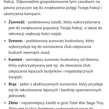
frakcji. Odpowiednie gospodarowanie tymi zasobami na
pewno przyczyni się do zwiększenia potęgi Twojej frakcji i
ukończenia kampanii.
Żywność
- podstawowy zasób, który wykorzystywany
jest do zwiększania populacji Twojej frakcji, a także do
rekrutacji większej ilości wojsk;
Drewno
- podstawowy surowiec budowlany, który
wykorzystuje się do wznoszenia i/lub ulepszania
budowli wewnątrz osad;
Kamień
- cenniejszy surowiec budowlany od drewna,
który wykorzystywany jest np. do stawiania i/lub
ulepszania lepszych budynków i majestatycznych
świątyń;
Brąz
- jeden z ekskluzywnych surowców, który przydaje
się do rekrutowania lepszych i bardziej opancerzonych
jednostek;
Złoto
- najcenniejszy zasób w grze Total War Saga Troy.
Złoto jest trudno dostępne i wykorzystuje się je do