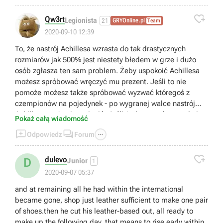

Qw3rt
Legionista
21
GRYOnline.pl
Team
2020-09-10 12:39
To, że nastrój Achillesa wzrasta do tak drastycznych
rozmiarów jak 500% jest niestety błedem w grze i dużo
osób zgłasza ten sam problem. Żeby uspokoić Achillesa
możesz spróbować wręczyć mu prezent. Jeśli to nie
pomoże możesz także spróbować wyzwać któregoś z
czempionów na pojedynek - po wygranej walce nastrój
Achillesa może się zmienić. Jeśli żadna z tych metod nie
Pokaż całą wiadomość
zadziała trzeba będzie poczekać na odpowiednią



Odpowiedz
Forum
aktualizację.

dulevo
D
Junior
1
2020-09-07 05:37
and at remaining all he had within the international
became gone, shop just leather sufficient to make one pair
of shoes.then he cut his leather-based out, all ready to
make up the following day, that means to rise early within