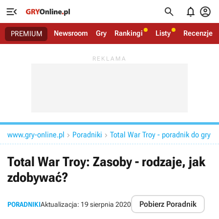




Newsroom
Gry
Rankingi
Listy
Recenzje
PREMIUM
www.gry-online.pl
Poradniki
Total War Troy - poradnik do gry


Total War Troy: Zasoby - rodzaje, jak
zdobywać?
Pobierz Poradnik
PORADNIKI
Aktualizacja:
19 sierpnia 2020