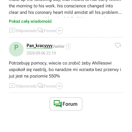
the morning to his work. his conscience changed into
clear and his coronary heart mild amidst all his problems;
so he went peaceably to bed, left all his cares to heaven,
Pokaż całą wiadomość
and soon fell asleep. [link]



Odpowiedz
Forum

Pan_kracyyyy
P
Junior
1
2020-09-06 22:19
Potrzebuję pomocy, wiecie co zrobić żeby Ahillesowi
uspokoił się nastrój, bo naradzie mi wzrasta bez przerwy i
już jest na poziomie 550%



Odpowiedz
Forum

Forum