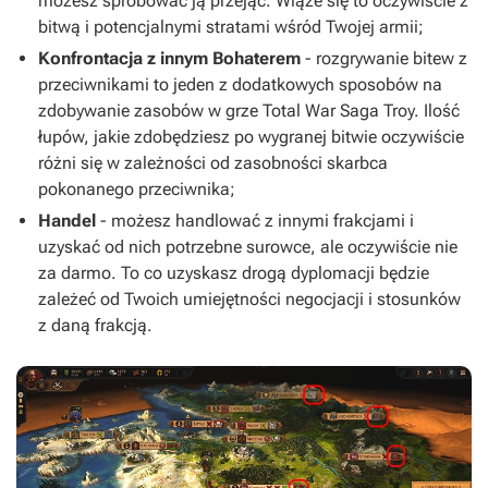
możesz spróbować ją przejąć. Wiąże się to oczywiście z
bitwą i potencjalnymi stratami wśród Twojej armii;
Konfrontacja z innym Bohaterem
- rozgrywanie bitew z
przeciwnikami to jeden z dodatkowych sposobów na
zdobywanie zasobów w grze Total War Saga Troy. Ilość
łupów, jakie zdobędziesz po wygranej bitwie oczywiście
różni się w zależności od zasobności skarbca
pokonanego przeciwnika;
Handel
- możesz handlować z innymi frakcjami i
uzyskać od nich potrzebne surowce, ale oczywiście nie
za darmo. To co uzyskasz drogą dyplomacji będzie
zależeć od Twoich umiejętności negocjacji i stosunków
z daną frakcją.