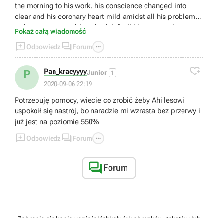
the morning to his work. his conscience changed into
clear and his coronary heart mild amidst all his problems;
so he went peaceably to bed, left all his cares to heaven,
Pokaż całą wiadomość
and soon fell asleep. [link]



Odpowiedz
Forum

Pan_kracyyyy
P
Junior
1
2020-09-06 22:19
Potrzebuję pomocy, wiecie co zrobić żeby Ahillesowi
uspokoił się nastrój, bo naradzie mi wzrasta bez przerwy i
już jest na poziomie 550%



Odpowiedz
Forum

Forum