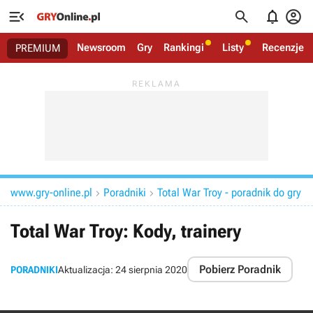




Newsroom
Gry
Rankingi
Listy
Recenzje
PREMIUM
www.gry-online.pl
Poradniki
Total War Troy - poradnik do gry


Total War Troy: Kody, trainery
Pobierz Poradnik
PORADNIKI
Aktualizacja:
24 sierpnia 2020