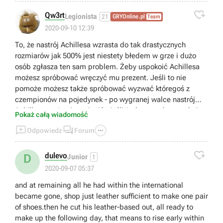

Qw3rt
Legionista
21
GRYOnline.pl
Team
2020-09-10 12:39
To, że nastrój Achillesa wzrasta do tak drastycznych
rozmiarów jak 500% jest niestety błedem w grze i dużo
osób zgłasza ten sam problem. Żeby uspokoić Achillesa
możesz spróbować wręczyć mu prezent. Jeśli to nie
pomoże możesz także spróbować wyzwać któregoś z
czempionów na pojedynek - po wygranej walce nastrój
Achillesa może się zmienić. Jeśli żadna z tych metod nie
Pokaż całą wiadomość
zadziała trzeba będzie poczekać na odpowiednią



Odpowiedz
Forum
aktualizację.

dulevo
D
Junior
1
2020-09-07 05:37
and at remaining all he had within the international
became gone, shop just leather sufficient to make one pair
of shoes.then he cut his leather-based out, all ready to
make up the following day, that means to rise early within