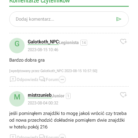
Komentarze czytelników

Dodaj komentarz...

Galotkoth_NPC
G
Legionista
14
2023-08-15 10:46
Bardzo dobra gra
[wyedytowany przez Galotkoth_NPC 2023-08-15 10:57:50]



Odpowiedz
Forum

mistrzunieb
M
Junior
1
2023-08-04 00:32
jeśli pominąłem znajdźki to mogę jakoś wrócić czy trzeba
od nowa przechodzić dokładnie pomiąłem dwie znajdźki
w hotelu pokój 216



Odpowiedz
Forum