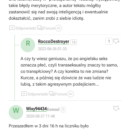
takie błędy merytoryczne, a autor tekstu mógłby
zastanowić się nad swoją inteligencją i ewentualnie
dokształcić, zanim zrobi z siebie idiotę.



Odpowiedz
Forum

RoccoDestroyer
1
R
18
2022-06-26 01:33
A czy ty wiesz geniuszu, że po angielsku seks
oznacza płeć, czyli transseksualny znaczy to samo,
co transpłciowy? A czy korekta to nie zmiana?
Kurcze, a później się dziwicie że was ludzie nie
lubią, z takim agresywnym podejściem...



Odpowiedz
Forum

Wixy94434
W
Konsul
1
2020-08-27 11:48
Przeszedłem w 3 dni 16 h na liczniku było