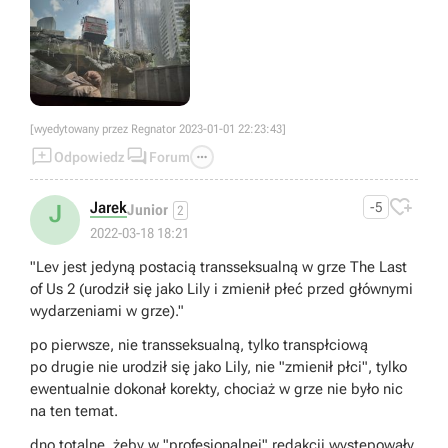
[wyedytowany przez Regnator 2023-01-01 22:23:43]



Odpowiedz
Forum

Jarek
-5
J
Junior
2
2022-03-18 18:21
"Lev jest jedyną postacią transseksualną w grze The Last
of Us 2 (urodził się jako Lily i zmienił płeć przed głównymi
wydarzeniami w grze)."
po pierwsze, nie transseksualną, tylko transpłciową
po drugie nie urodził się jako Lily, nie "zmienił płci", tylko
ewentualnie dokonał korekty, chociaż w grze nie było nic
na ten temat.
dno totalne, żeby w "profesjonalnej" redakcji występowały