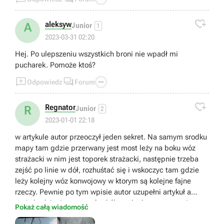

aleksyw
A
Junior
1
2023-03-31 02:20
Hej. Po ulepszeniu wszystkich broni nie wpadł mi
pucharek. Pomoże ktoś?



Odpowiedz
Forum

Regnator
R
Junior
2
2023-01-01 22:18
w artykule autor przeoczył jeden sekret. Na samym srodku
mapy tam gdzie przerwany jest most leży na boku wóz
strażacki w nim jest toporek strażacki, następnie trzeba
zejść po linie w dół, rozhuśtać się i wskoczyc tam gdzie
leży kolejny wóz konwojowy w ktorym są kolejne fajne
rzeczy. Pewnie po tym wpisie autor uzupełni artykuł a
mnie bedziecie wyzywać od ślepych ale w momencie
Pokaż całą wiadomość
kiedy to pisałem w artykule o tylej znajdźce nic nie było :)