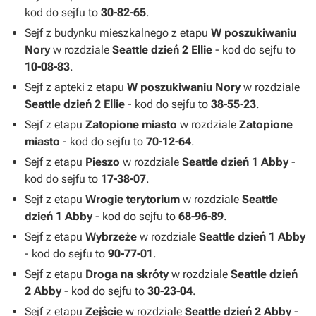
kod do sejfu to
30-82-65
.
Sejf z budynku mieszkalnego z etapu
W poszukiwaniu
Nory
w rozdziale
Seattle dzień 2 Ellie
- kod do sejfu to
10-08-83
.
Sejf z apteki z etapu
W poszukiwaniu Nory
w rozdziale
Seattle dzień 2 Ellie
- kod do sejfu to
38-55-23
.
Sejf z etapu
Zatopione miasto
w rozdziale
Zatopione
miasto
- kod do sejfu to
70-12-64
.
Sejf z etapu
Pieszo
w rozdziale
Seattle dzień 1 Abby
-
kod do sejfu to
17-38-07
.
Sejf z etapu
Wrogie terytorium
w rozdziale
Seattle
dzień 1 Abby
- kod do sejfu to
68-96-89
.
Sejf z etapu
Wybrzeże
w rozdziale
Seattle dzień 1 Abby
- kod do sejfu to
90-77-01
.
Sejf z etapu
Droga na skróty
w rozdziale
Seattle dzień
2 Abby
- kod do sejfu to
30-23-04
.
Sejf z etapu
Zejście
w rozdziale
Seattle dzień 2 Abby
-