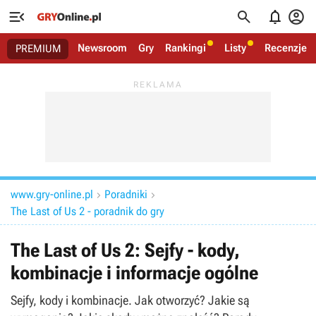




Newsroom
Gry
Rankingi
Listy
Recenzje
PREMIUM
www.gry-online.pl
Poradniki


The Last of Us 2 - poradnik do gry
The Last of Us 2: Sejfy - kody,
kombinacje i informacje ogólne
Sejfy, kody i kombinacje. Jak otworzyć? Jakie są