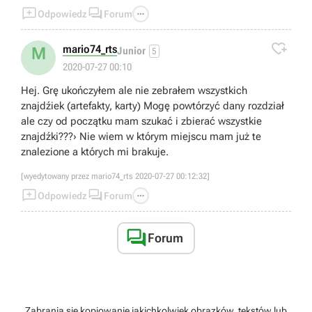



Odpowiedz
Forum

mario74_rts
M
Junior
5
2020-07-27 00:10
Hej. Grę ukończyłem ale nie zebrałem wszystkich
znajdźiek (artefakty, karty) Mogę powtórzyć dany rozdział
ale czy od początku mam szukać i zbierać wszystkie
znajdźki???› Nie wiem w którym miejscu mam już te
znalezione a których mi brakuje.
[wyedytowany przez mario74_rts 2020-07-27 00:12:32]



Odpowiedz
Forum

Forum
Zabrania się kopiowanie jakichkolwiek obrazków, tekstów lub