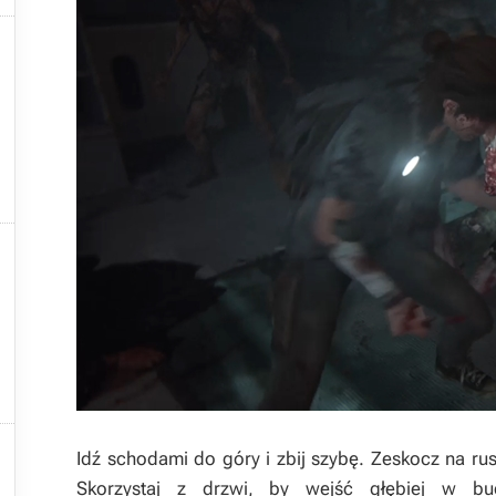






Idź schodami do góry i zbij szybę. Zeskocz na rus
Skorzystaj z drzwi, by wejść głębiej w 