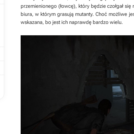
przemienionego (łowcę), który będzie czołgał się n

biura, w którym grasują mutanty. Choć możliwe jes
wskazana, bo jest ich naprawdę bardzo wielu.


