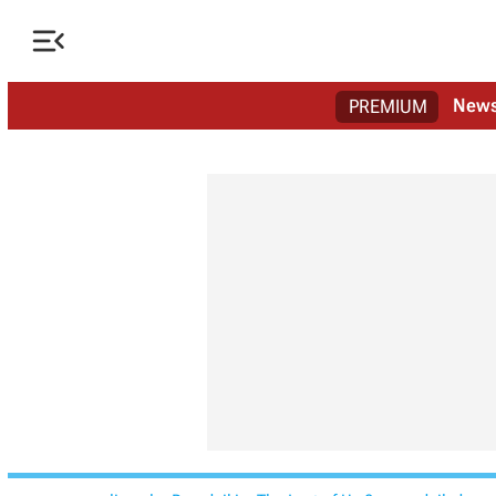

New
PREMIUM