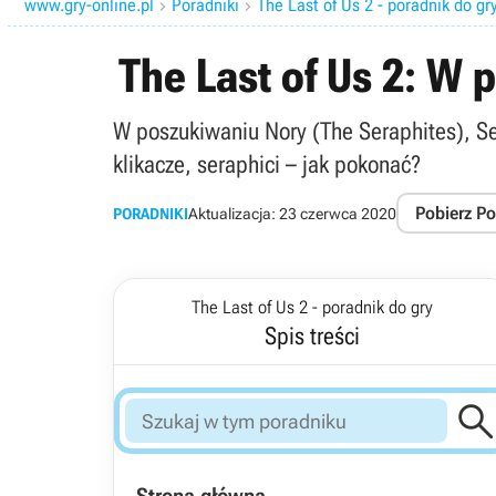
www.gry-online.pl
Poradniki
The Last of Us 2 - poradnik do gr


The Last of Us 2: W 
W poszukiwaniu Nory (The Seraphites), Seatt
klikacze, seraphici – jak pokonać?
Pobierz P
PORADNIKI
Aktualizacja:
23 czerwca 2020
The Last of Us 2 - poradnik do gry
Spis treści