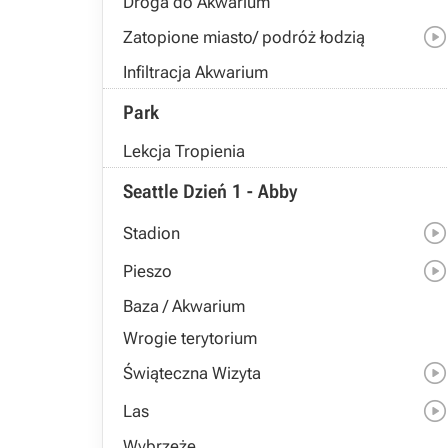
Droga do Akwarium
Zatopione miasto/ podróż łodzią
Infiltracja Akwarium
Park
Lekcja Tropienia
Seattle Dzień 1 - Abby
Stadion
Pieszo
Baza / Akwarium
Wrogie terytorium
Świąteczna Wizyta
Las
Wybrzeże