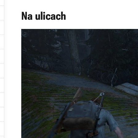

Na ulicach







