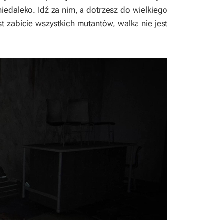
iedaleko. Idź za nim, a dotrzesz do wielkiego
t zabicie wszystkich mutantów, walka nie jest