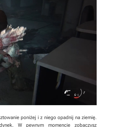
ztowanie poniżej i z niego opadnij na ziemię.
budynek. W pewnym momencie zobaczysz