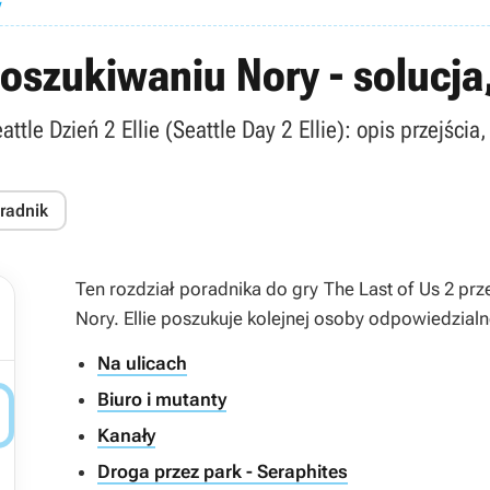
y
poszukiwaniu Nory - solucja,
le Dzień 2 Ellie (Seattle Day 2 Ellie): opis przejścia,
oradnik
Ten rozdział poradnika do gry The Last of Us 2 pr
Nory. Ellie poszukuje kolejnej osoby odpowiedzial
Na ulicach
Biuro i mutanty

Kanały
Droga przez park - Seraphites