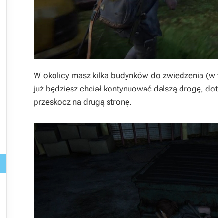



W okolicy masz kilka budynków do zwiedzenia (w 
już będziesz chciał kontynuować dalszą drogę, do
przeskocz na drugą stronę.



