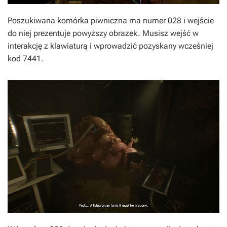
Poszukiwana komórka piwniczna ma numer 028 i wejście
do niej prezentuje powyższy obrazek. Musisz wejść w
interakcję z klawiaturą i wprowadzić pozyskany wcześniej
kod 7441.