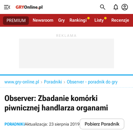




Newsroom
Gry
Rankingi
Listy
Recenzje
PREMIUM
www.gry-online.pl
Poradniki
Observer - poradnik do gry


Observer: Zbadanie komórki
piwnicznej handlarza organami
Pobierz Poradnik
PORADNIKI
Aktualizacja:
23 sierpnia 2019