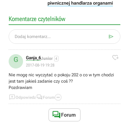
piwnicznej handlarza organami
Komentarze czytelników

Dodaj komentarz...

Ganja_6
G
Junior
4
2017-08-19 19:28
Nie mogę nic wyczytać o pokoju 202 o co w tym chodzi
jest tam jakieś zadanie czy coś ??
Pozdrawiam



Odpowiedz
Forum

Forum