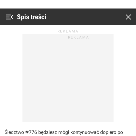


Spis treści
Śledztwo #776 będziesz mógł kontynuować dopiero po