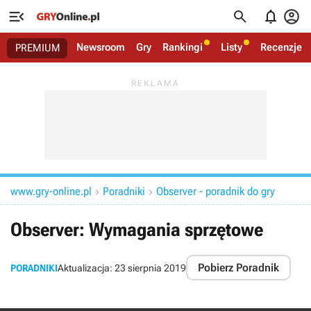




Newsroom
Gry
Rankingi
Listy
Recenzje
PREMIUM
www.gry-online.pl
Poradniki
Observer - poradnik do gry


Observer: Wymagania sprzętowe
Pobierz Poradnik
PORADNIKI
Aktualizacja:
23 sierpnia 2019