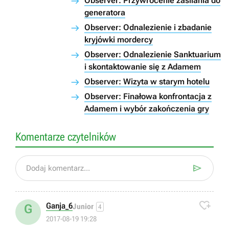
Observer: Przywrócenie zasilania do
generatora
Observer: Odnalezienie i zbadanie
kryjówki mordercy
Observer: Odnalezienie Sanktuarium
i skontaktowanie się z Adamem
Observer: Wizyta w starym hotelu
Observer: Finałowa konfrontacja z
Adamem i wybór zakończenia gry
Komentarze czytelników

Dodaj komentarz...

Ganja_6
G
Junior
4
2017-08-19 19:28