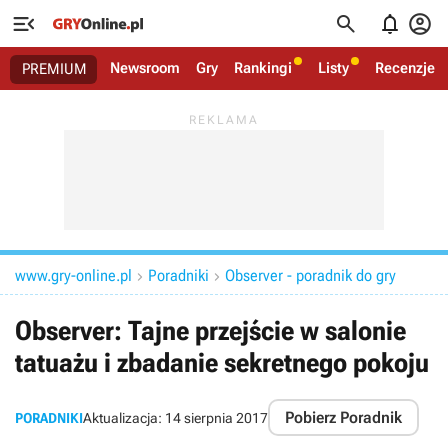




Newsroom
Gry
Rankingi
Listy
Recenzje
PREMIUM
www.gry-online.pl
Poradniki
Observer - poradnik do gry


Observer: Tajne przejście w salonie
tatuażu i zbadanie sekretnego pokoju
Pobierz Poradnik
PORADNIKI
Aktualizacja:
14 sierpnia 2017