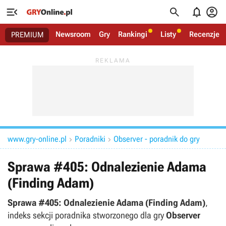




Newsroom
Gry
Rankingi
Listy
Recenzje
PREMIUM
www.gry-online.pl
Poradniki
Observer - poradnik do gry


Sprawa #405: Odnalezienie Adama
(Finding Adam)
Sprawa #405: Odnalezienie Adama (Finding Adam)
,
indeks sekcji poradnika stworzonego dla gry
Observer