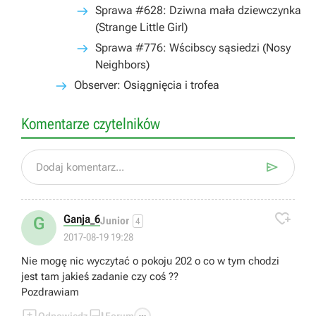
Sprawa #628: Dziwna mała dziewczynka
(Strange Little Girl)
Sprawa #776: Wścibscy sąsiedzi (Nosy
Neighbors)
Observer: Osiągnięcia i trofea
Komentarze czytelników

Dodaj komentarz...

Ganja_6
G
Junior
4
2017-08-19 19:28
Nie mogę nic wyczytać o pokoju 202 o co w tym chodzi
jest tam jakieś zadanie czy coś ??
Pozdrawiam