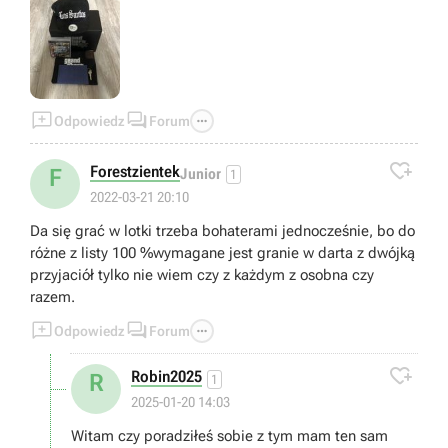



Odpowiedz
Forum

Forestzientek
F
Junior
1
2022-03-21 20:10
Da się grać w lotki trzeba bohaterami jednocześnie, bo do
różne z listy 100 %wymagane jest granie w darta z dwójką
przyjaciół tylko nie wiem czy z każdym z osobna czy
razem.



Odpowiedz
Forum

Robin2025
R
1
2025-01-20 14:03
Witam czy poradziłeś sobie z tym mam ten sam