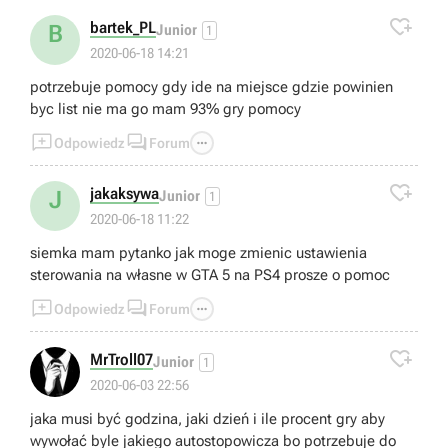

bartek_PL
B
Junior
1
2020-06-18 14:21
potrzebuje pomocy gdy ide na miejsce gdzie powinien
byc list nie ma go mam 93% gry pomocy



Odpowiedz
Forum

jakaksywa
J
Junior
1
2020-06-18 11:22
siemka mam pytanko jak moge zmienic ustawienia
sterowania na własne w GTA 5 na PS4 prosze o pomoc



Odpowiedz
Forum

MrTroll07
Junior
1
2020-06-03 22:56
jaka musi być godzina, jaki dzień i ile procent gry aby
wywołać byle jakiego autostopowicza bo potrzebuje do