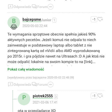



Odpowiedz
Forum

bajcepsme
-1
B
Junior
1
😂
2020-05-03 22:44
Te wymagania sprzętowe obecnie spełnia jakieś 90%
aktywnych pecetów. Jeżeli komuś nie odpala to niech
zainwestuje w podstawowy laptop albo tablet z nie
zintegrowaną kartą od nVidii albo AMD wyprodukowaną
po 2015r. i gra pójdzie nawet na Ultrasach :D A jak ktoś nie
może odpalić lokalnie na swoim kompie to na [link]
houser.pl może w to zagrać w przeglądarce.
Pokaż całą wiadomość
[wyedytowany przez bajcepsme 2020-05-03 22:48:09]



Odpowiedz
Forum

piotrek2555
-1
P
3
2021-03-06 17:41
gta w przegladarce XD