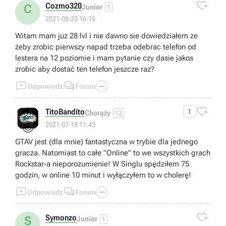

Cozmo320
C
Junior
1
2021-08-23 16:15
Witam mam juz 28 lvl i nie dawno sie dowiedziałem ze
żeby zrobic pierwszy napad trzeba odebrac telefon od
lestera na 12 poziomie i mam pytanie czy dasie jakos
zrobic aby dostać ten telefon jeszcze raz?



Odpowiedz
Forum

TitoBandito
1
Chorąży
12
😊
2021-07-18 11:43
GTAV jest (dla mnie) fantastyczna w trybie dla jednego
gracza. Natomiast to całe "Online" to we wszystkich grach
Rockstar-a nieporozumienie! W Singlu spędziłem 75
godzin, w online 10 minut i wyłączyłem to w cholerę!



Odpowiedz
Forum

Symonzo
S
Junior
1