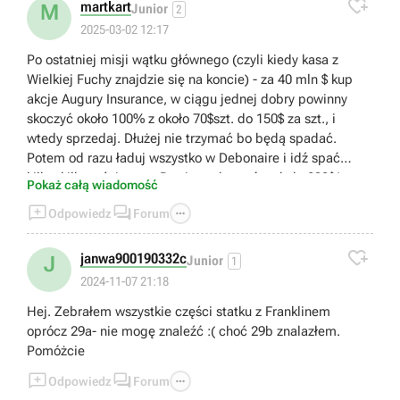

martkart
M
Junior
2
2025-03-02 12:17
Po ostatniej misji wątku głównego (czyli kiedy kasa z
Wielkiej Fuchy znajdzie się na koncie) - za 40 mln $ kup
akcje Augury Insurance, w ciągu jednej dobry powinny
skoczyć około 100% z około 70$szt. do 150$ za szt., i
wtedy sprzedaj. Dłużej nie trzymać bo będą spadać.
Potem od razu ładuj wszystko w Debonaire i idź spać
kilka, kilkanaście razy. Powinny skoczyć z około 299$/szt.
Pokaż całą wiadomość
do 423$ /szt w ciągu tygodnia. Inwestycję w Debonaire



Odpowiedz
Forum
potem jeszcze powtórzysz w misji Multibójstwo. Tak więc
w1/2h pomnożyłem 41 mln$ każdej postaci do około

130mln$. A jeszcze będę robił zlecenia zabójstw dla
janwa900190332c
J
Junior
1
Lestera, które windują ceny akcji.
2024-11-07 21:18
Hej. Zebrałem wszystkie części statku z Franklinem
oprócz 29a- nie mogę znaleźć :( choć 29b znalazłem.
Pomóżcie



Odpowiedz
Forum