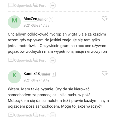



Odpowiedz
Forum

MaxZen
M
Junior
1
2021-02-28 17:33
Chciałbym odblokować hydroplan w gta 5 ale za każdym
razem gdy wpływam do jaskini znajduje się tam tylko
jedna motorówka. Oczywiście gram na xbox one używam
pojazdów wodnych i mam wypełnioną misje nerwowy ron



Odpowiedz
Forum

Kamil848
K
Junior
1
2021-01-27 19:42
Witam. Mam takie pytanie. Czy da sie kierować
samochodem za pomocą czujnika ruchu w ps4?
Motocyklem się da, samolotem też i prawie każdym innym
pojazdem poza samochodem. Mogę to jakoś włączyć?



Odpowiedz
Forum