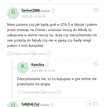

Gerber2006
G
Junior
1
2021-01-13 14:33
Mam pytanie czy jak będę grał w GTA 5 w fabule i potem
przez miesiąc na Online i znowusz wrucę do fabuły to
zakupione w online rzeczy np. Auta czy nieruchomości to
one przejdą do fabuły czy nie w gęsią czy będę mógł
potem z nich korzystać



Odpowiedz
Forum

Kamilox
K
1
2021-02-18 10:53
Zdecydowanie nie, to co kupujesz w gta online nie
przechodzi do singla



Odpowiedz
Forum

G4ND4LFpl
1
G
Junior
3