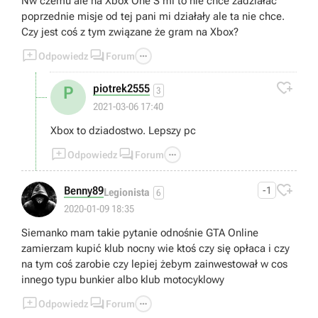
Nw czemu ale na Xbox One S mi to nie chce zadziałać
poprzednie misje od tej pani mi działały ale ta nie chce.
Czy jest coś z tym związane że gram na Xbox?



Odpowiedz
Forum

piotrek2555
P
3
2021-03-06 17:40
Xbox to dziadostwo. Lepszy pc



Odpowiedz
Forum

Benny89
-1
Legionista
6
2020-01-09 18:35
Siemanko mam takie pytanie odnośnie GTA Online
zamierzam kupić klub nocny wie ktoś czy się opłaca i czy
na tym coś zarobie czy lepiej żebym zainwestował w cos
innego typu bunkier albo klub motocyklowy



Odpowiedz
Forum