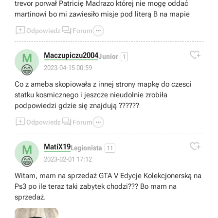
trevor porwał Patricię Madrazo której nie mogę oddać
martinowi bo mi zawiesiło misje pod literą B na mapie



Odpowiedz
Forum

Maczupiczu2004
M
Junior
1
😁
2023-04-15 00:59
Co z ameba skopiowała z innej strony mapkę do czesci
statku kosmicznego i jeszcze nieudolnie zrobiła
podpowiedzi gdzie się znajdują ??????



Odpowiedz
Forum

MatiX19
M
Legionista
11
😁
2023-02-01 17:12
Witam, mam na sprzedaż GTA V Edycje Kolekcjonerską na
Ps3 po ile teraz taki zabytek chodzi??? Bo mam na
sprzedaż.