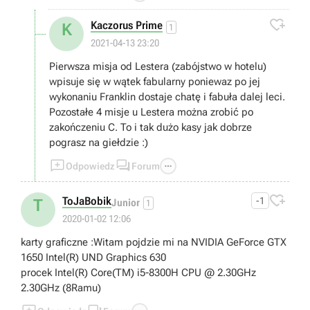

Kaczorus Prime
K
1
2021-04-13 23:20
Pierwsza misja od Lestera (zabójstwo w hotelu)
wpisuje się w wątek fabularny poniewaz po jej
wykonaniu Franklin dostaje chatę i fabuła dalej leci.
Pozostałe 4 misje u Lestera można zrobić po
zakończeniu C. To i tak dużo kasy jak dobrze
pograsz na giełdzie :)



Odpowiedz
Forum

ToJaBobik
-1
T
Junior
1
2020-01-02 12:06
karty graficzne :Witam pojdzie mi na NVIDIA GeForce GTX
1650 Intel(R) UND Graphics 630
procek Intel(R) Core(TM) i5-8300H CPU @ 2.30GHz
2.30GHz (8Ramu)