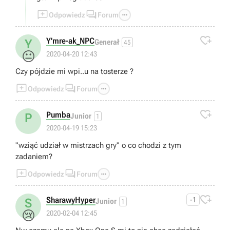



Odpowiedz
Forum

Y'mre-ak_NPC
Y
Generał
45
😐
2020-04-20 12:43
Czy pójdzie mi wpi..u na tosterze ?



Odpowiedz
Forum

Pumba
P
Junior
1
2020-04-19 15:23
"wziąć udział w mistrzach gry" o co chodzi z tym
zadaniem?



Odpowiedz
Forum

SharawyHyper
-1
S
Junior
1
😢
2020-02-04 12:45