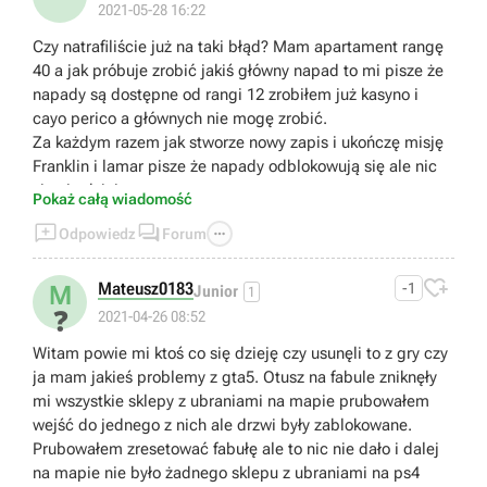
2021-05-28 16:22
Czy natrafiliście już na taki błąd? Mam apartament rangę
40 a jak próbuje zrobić jakiś główny napad to mi pisze że
napady są dostępne od rangi 12 zrobiłem już kasyno i
cayo perico a głównych nie mogę zrobić.
Za każdym razem jak stworze nowy zapis i ukończę misję
Franklin i lamar pisze że napady odblokowują się ale nic
się nie dzieje
Pokaż całą wiadomość



Odpowiedz
Forum

Mateusz0183
-1
M
Junior
1
❓
2021-04-26 08:52
Witam powie mi ktoś co się dzieję czy usunęli to z gry czy
ja mam jakieś problemy z gta5. Otusz na fabule zniknęły
mi wszystkie sklepy z ubraniami na mapie prubowałem
wejść do jednego z nich ale drzwi były zablokowane.
Prubowałem zresetować fabułę ale to nic nie dało i dalej
na mapie nie było żadnego sklepu z ubraniami na ps4