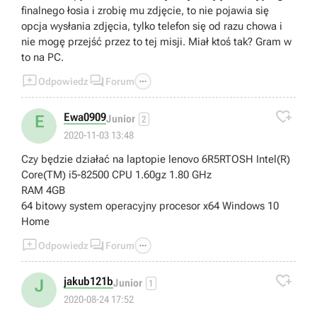
finalnego łosia i zrobię mu zdjęcie, to nie pojawia się
opcja wysłania zdjęcia, tylko telefon się od razu chowa i
nie mogę przejść przez to tej misji. Miał ktoś tak? Gram w
to na PC.



Odpowiedz
Forum

Ewa0909
E
Junior
2
2020-11-03 13:48
Czy będzie działać na laptopie lenovo 6R5RTOSH Intel(R)
Core(TM) i5-82500 CPU 1.60gz 1.80 GHz
RAM 4GB
64 bitowy system operacyjny procesor x64 Windows 10
Home



Odpowiedz
Forum

jakub121b
J
Junior
1
2020-08-24 17:52