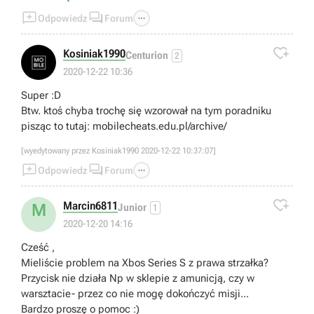
wyświetlała się opcja ta żeby by zobaczyć przygotowania i



Odpowiedz
Forum
nie mogę zrobić pomóżcie plss

Kosiniak1990
Centurion
2
2020-12-22 10:36
Super :D
Btw. ktoś chyba trochę się wzorował na tym poradniku
pisząc to tutaj: mobilecheats.edu.pl/archive/
[wyedytowany przez Kosiniak1990 2020-12-22 10:37:07]



Odpowiedz
Forum

Marcin6811
M
Junior
1
2020-12-20 14:16
Cześć ,
Mieliście problem na Xbos Series S z prawa strzałka?
Przycisk nie działa Np w sklepie z amunicją, czy w
warsztacie- przez co nie mogę dokończyć misji...
Bardzo proszę o pomoc :)