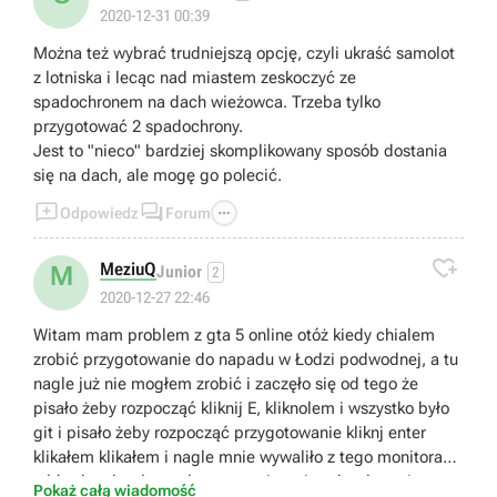
2020-12-31 00:39
Można też wybrać trudniejszą opcję, czyli ukraść samolot
z lotniska i lecąc nad miastem zeskoczyć ze
spadochronem na dach wieżowca. Trzeba tylko
przygotować 2 spadochrony.
Jest to "nieco" bardziej skomplikowany sposób dostania
się na dach, ale mogę go polecić.



Odpowiedz
Forum

MeziuQ
M
Junior
2
2020-12-27 22:46
Witam mam problem z gta 5 online otóż kiedy chialem
zrobić przygotowanie do napadu w Łodzi podwodnej, a tu
nagle już nie mogłem zrobić i zaczęło się od tego że
pisało żeby rozpocząć kliknij E, kliknolem i wszystko było
git i pisało żeby rozpocząć przygotowanie kliknj enter
klikałem klikałem i nagle mnie wywaliło z tego monitora
xdd gdy odeszlem od tego monitora i podeszłem nie
Pokaż całą wiadomość