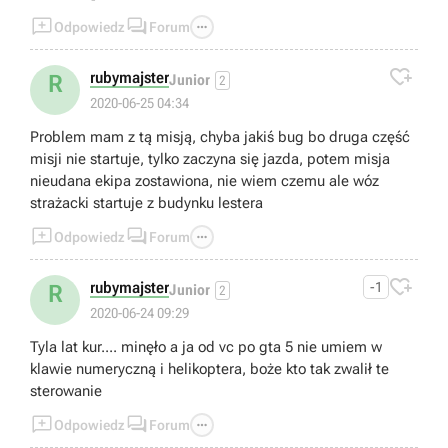



Odpowiedz
Forum

rubymajster
R
Junior
2
2020-06-25 04:34
Problem mam z tą misją, chyba jakiś bug bo druga część
misji nie startuje, tylko zaczyna się jazda, potem misja
nieudana ekipa zostawiona, nie wiem czemu ale wóz
strażacki startuje z budynku lestera



Odpowiedz
Forum

rubymajster
-1
R
Junior
2
2020-06-24 09:29
Tyla lat kur.... minęło a ja od vc po gta 5 nie umiem w
klawie numeryczną i helikoptera, boże kto tak zwalił te
sterowanie



Odpowiedz
Forum