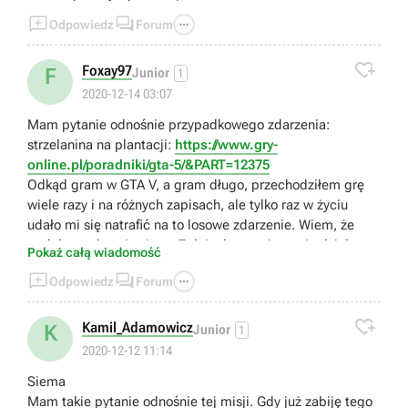



Odpowiedz
Forum

Foxay97
F
Junior
1
2020-12-14 03:07
Mam pytanie odnośnie przypadkowego zdarzenia:
strzelanina na plantacji:
https://www.gry-
online.pl/poradniki/gta-5/&PART=12375
Odkąd gram w GTA V, a gram długo, przechodziłem grę
wiele razy i na różnych zapisach, ale tylko raz w życiu
udało mi się natrafić na to losowe zdarzenie. Wiem, że
podobno odnawia się co 7 dni, ale u mnie to nie działa.
Pokaż całą wiadomość
Jak przyjeżdżam na farmę, to w ogóle nic się tam nie



Odpowiedz
Forum
dzieje, a jak już raz się zdarzyło to minęło 7 dni(w grze) i
nic, minęło nawet więcej i również nic. Próbowałem

przyjeżdżać różnymi postaciami o różnych porach dnia i
Kamil_Adamowicz
K
Junior
1
nocy, z każdej możliwej strony. Skoro już raz się pojawiło
2020-12-12 11:14
to zdarzenie to dlaczego nie da się go znów "wywołac"?
Siema
Czy coś robię źle?
Mam takie pytanie odnośnie tej misji. Gdy już zabiję tego