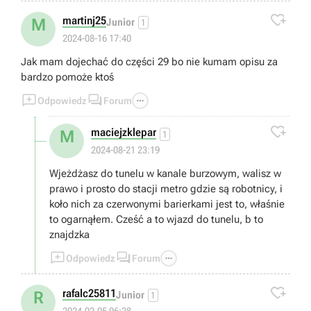

martinj25
M
Junior
1
2024-08-16 17:40
Jak mam dojechać do części 29 bo nie kumam opisu za
bardzo pomoże ktoś



Odpowiedz
Forum

maciejzklepar
M
1
2024-08-21 23:19
Wjeżdżasz do tunelu w kanale burzowym, walisz w
prawo i prosto do stacji metro gdzie są robotnicy, i
koło nich za czerwonymi barierkami jest to, właśnie
to ogarnąłem. Cześć a to wjazd do tunelu, b to
znajdzka



Odpowiedz
Forum

rafalc25811
R
Junior
1