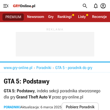




Newsroom
Gry
Rankingi
Listy
Recenzje
PREMIUM
www.gry-online.pl
Poradniki
GTA 5 - poradnik do gry


GTA 5: Podstawy
GTA 5: Podstawy
, indeks sekcji poradnika stworzonego
dla gry
Grand Theft Auto V
przez gry-online.pl
Pobierz Poradnik
PORADNIKI
Aktualizacja:
6 marca 2025