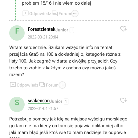
problem 15/16 i nie wiem co dalej



Odpowiedz
Forum

Forestzientek
F
Junior
1
2022-03-21 20:04
Witam serdecznie. Szukam wszędzie info na temat,
przejścia Gta5 na 100 a dokładniej o, kategorie różne z
listy 100. Jak zagrać w darta z dwójką przyjaciół. Czy
trzeba to zrobić z każdym z osobna czy można jakoś
razem?



Odpowiedz
Forum

seakenson
S
Junior
1
2022-01-04 21:57
Potrzebuje pomocy jak idę na miejsce wyścigu morskiego
go tam nie ma kiedy on tam się pojawia dokładniej albo
jaki mam błąd jeśli ktoś wie to mam nadzieje że odpowie