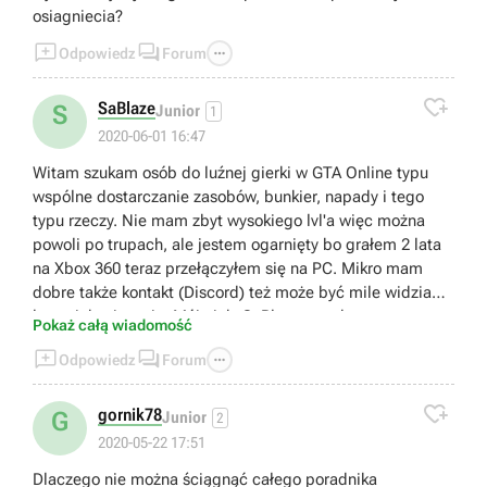
osiagniecia?



Odpowiedz
Forum

SaBlaze
S
Junior
1
2020-06-01 16:47
Witam szukam osób do luźnej gierki w GTA Online typu
wspólne dostarczanie zasobów, bunkier, napady i tego
typu rzeczy. Nie mam zbyt wysokiego lvl'a więc można
powoli po trupach, ale jestem ogarnięty bo grałem 2 lata
na Xbox 360 teraz przełączyłem się na PC. Mikro mam
dobre także kontakt (Discord) też może być mile widziany
lecz niekoniecznie. Mój nick: SaBlaze. pozdro
Pokaż całą wiadomość



Odpowiedz
Forum

gornik78
G
Junior
2
2020-05-22 17:51
Dlaczego nie można ściągnąć całego poradnika