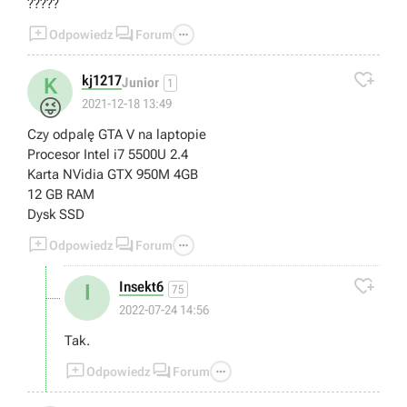
?????



Odpowiedz
Forum

kj1217
K
Junior
1
😜
2021-12-18 13:49
Czy odpalę GTA V na laptopie
Procesor Intel i7 5500U 2.4
Karta NVidia GTX 950M 4GB
12 GB RAM
Dysk SSD



Odpowiedz
Forum

Insekt6
I
75
2022-07-24 14:56
Tak.



Odpowiedz
Forum