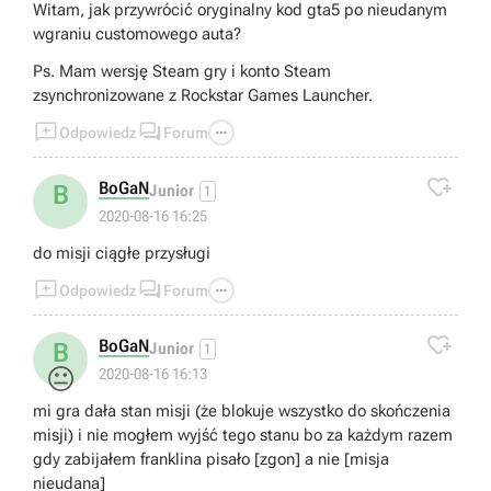
Witam, jak przywrócić oryginalny kod gta5 po nieudanym
wgraniu customowego auta?
Ps. Mam wersję Steam gry i konto Steam
zsynchronizowane z Rockstar Games Launcher.



Odpowiedz
Forum

BoGaN
B
Junior
1
2020-08-16 16:25
do misji ciągłe przysługi



Odpowiedz
Forum

BoGaN
B
Junior
1
😐
2020-08-16 16:13
mi gra dała stan misji (że blokuje wszystko do skończenia
misji) i nie mogłem wyjść tego stanu bo za każdym razem
gdy zabijałem franklina pisało [zgon] a nie [misja
nieudana]