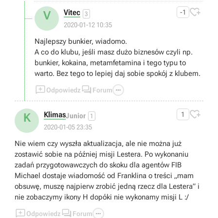

Vitec
-1
V
3
2020-01-12 10:35
Najlepszy bunkier, wiadomo.
A co do klubu, jeśli masz dużo biznesów czyli np.
bunkier, kokaina, metamfetamina i tego typu to
warto. Bez tego to lepiej daj sobie spokój z klubem.



Odpowiedz
Forum

Klimas
1
K
Junior
1
2020-01-05 23:35
Nie wiem czy wyszła aktualizacja, ale nie można już
zostawić sobie na później misji Lestera. Po wykonaniu
zadań przygotowawczych do skoku dla agentów FIB
Michael dostaje wiadomość od Franklina o treści „mam
obsuwę, muszę najpierw zrobić jedną rzecz dla Lestera” i
nie zobaczymy ikony H dopóki nie wykonamy misji L :/



Odpowiedz
Forum