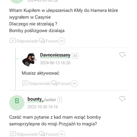
2024-02-05 06:28
Witam Kupiłem w ulepszeniach KMy do Hamera które
wygrałem w Casynie
Dlaczego nie strzelają ?
Bomby poślizgowe dzialaja



Odpowiedz
Forum

Davnoniessany
45
2024-06-13 16:26
Musisz aktywować



Odpowiedz
Forum

bounty_
B
Junior
1
2023-10-30 14:16
Cześć mam pytanie z kad mam wziąć bomby
samoprzylepne do misji Przyjaźń to magia?



Odpowiedz
Forum