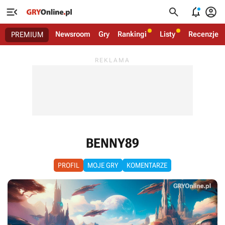




Newsroom
Gry
Rankingi
Listy
Recenzje
PREMIUM
BENNY89
PROFIL
MOJE GRY
KOMENTARZE