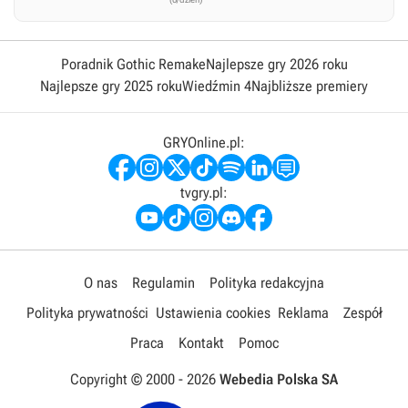
Poradnik Gothic Remake
Najlepsze gry 2026 roku
Najlepsze gry 2025 roku
Wiedźmin 4
Najbliższe premiery
GRYOnline.pl:
tvgry.pl:
O nas
Regulamin
Polityka redakcyjna
Polityka prywatności
Ustawienia cookies
Reklama
Zespół
Praca
Kontakt
Pomoc
Copyright © 2000 -
2026
Webedia Polska SA