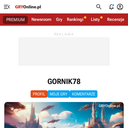




Newsroom
Gry
Rankingi
Listy
Recenzje
PREMIUM
GORNIK78
PROFIL
MOJE GRY
KOMENTARZE