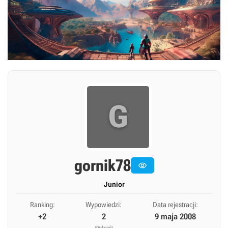
G
gornik78

Junior
Ranking:
Wypowiedzi:
Data rejestracji:
+2
2
9 maja 2008
(0/dzień)