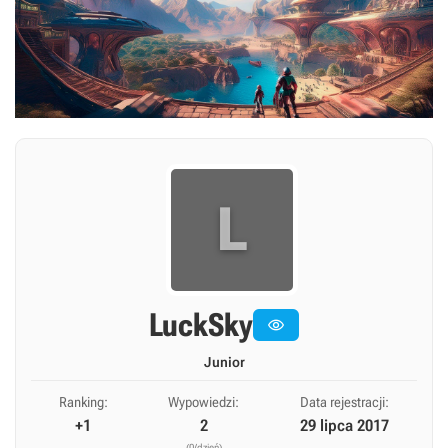
L
LuckSky

Junior
Ranking:
Wypowiedzi:
Data rejestracji:
+1
2
29 lipca 2017
(0/dzień)