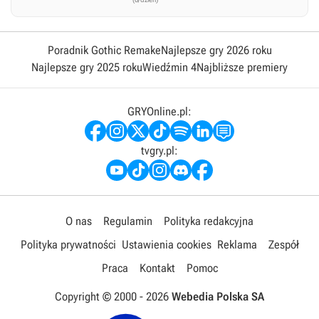
Poradnik Gothic Remake
Najlepsze gry 2026 roku
Najlepsze gry 2025 roku
Wiedźmin 4
Najbliższe premiery
GRYOnline.pl:
tvgry.pl:
O nas
Regulamin
Polityka redakcyjna
Polityka prywatności
Ustawienia cookies
Reklama
Zespół
Praca
Kontakt
Pomoc
Copyright © 2000 -
2026
Webedia Polska SA