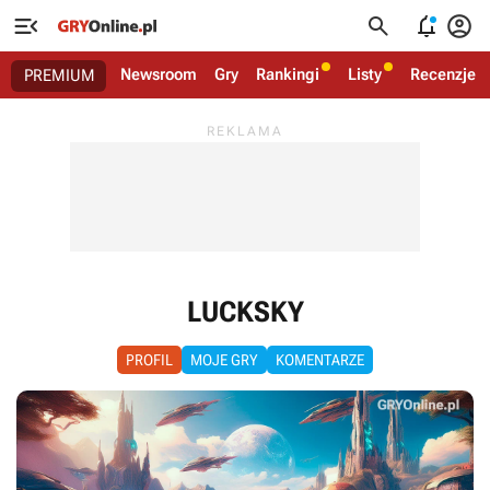




Newsroom
Gry
Rankingi
Listy
Recenzje
PREMIUM
LUCKSKY
PROFIL
MOJE GRY
KOMENTARZE