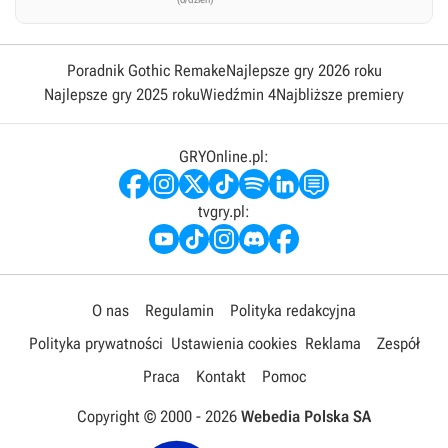
Poradnik Gothic Remake
Najlepsze gry 2026 roku
Najlepsze gry 2025 roku
Wiedźmin 4
Najbliższe premiery
GRYOnline.pl:
tvgry.pl:
O nas
Regulamin
Polityka redakcyjna
Polityka prywatności
Ustawienia cookies
Reklama
Zespół
Praca
Kontakt
Pomoc
Copyright © 2000 -
2026
Webedia Polska SA