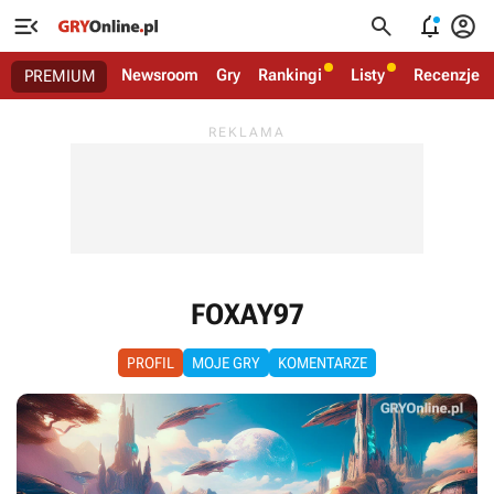




Newsroom
Gry
Rankingi
Listy
Recenzje
PREMIUM
FOXAY97
PROFIL
MOJE GRY
KOMENTARZE