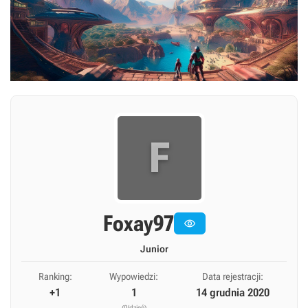
F
Foxay97

Junior
Ranking:
Wypowiedzi:
Data rejestracji:
+1
1
14 grudnia 2020
(0/dzień)