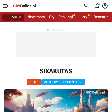




Newsroom
Gry
Rankingi
Listy
Recenzje
PREMIUM
SIXAKUTAS
PROFIL
MOJE GRY
KOMENTARZE