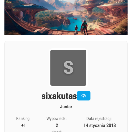
S
sixakutas

Junior
Ranking:
Wypowiedzi:
Data rejestracji:
+1
2
14 stycznia 2018
(0/dzień)