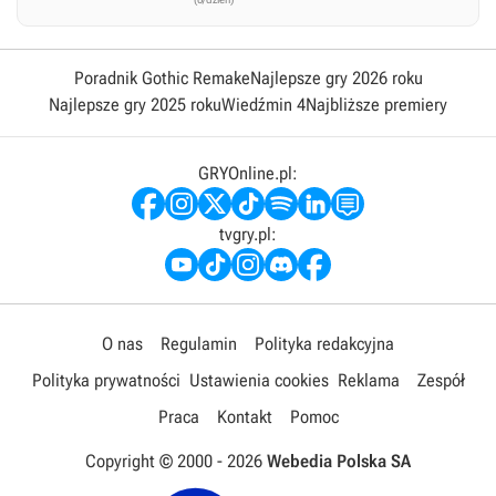
Poradnik Gothic Remake
Najlepsze gry 2026 roku
Najlepsze gry 2025 roku
Wiedźmin 4
Najbliższe premiery
GRYOnline.pl:
tvgry.pl:
O nas
Regulamin
Polityka redakcyjna
Polityka prywatności
Ustawienia cookies
Reklama
Zespół
Praca
Kontakt
Pomoc
Copyright © 2000 -
2026
Webedia Polska SA