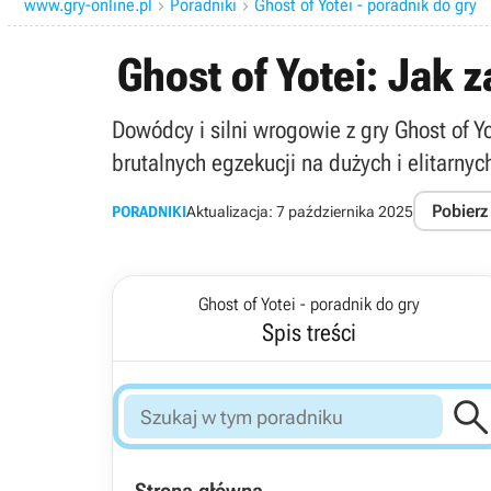
www.gry-online.pl
Poradniki
Ghost of Yotei - poradnik do gry


Ghost of Yotei: Jak 
Dowódcy i silni wrogowie z gry Ghost of Y
brutalnych egzekucji na dużych i elitarnyc
Pobierz
PORADNIKI
Aktualizacja:
7 października 2025
Ghost of Yotei - poradnik do gry
Spis treści