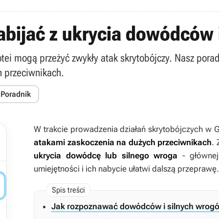
zabijać z ukrycia dowódców
otei mogą przeżyć zwykły atak skrytobójczy. Nasz pora
h przeciwnikach.
 Poradnik
W trakcie prowadzenia działań skrytobójczych w
G
atakami zaskoczenia na dużych przeciwnikach
.
ukrycia dowódcę lub silnego wroga
- główne
umiejętności i ich nabycie ułatwi dalszą przeprawę.

Jak rozpoznawać dowódców i silnych wrog