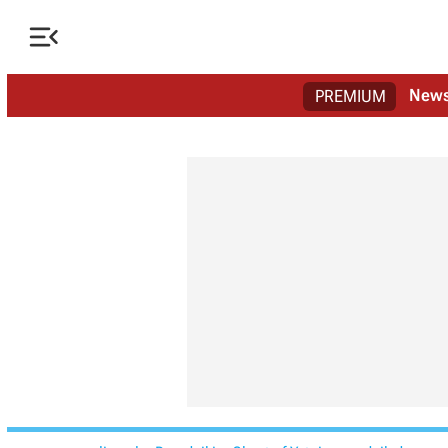

New
PREMIUM