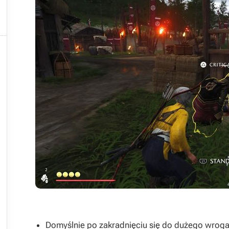


Domyślnie po zakradnięciu się do dużego wroga