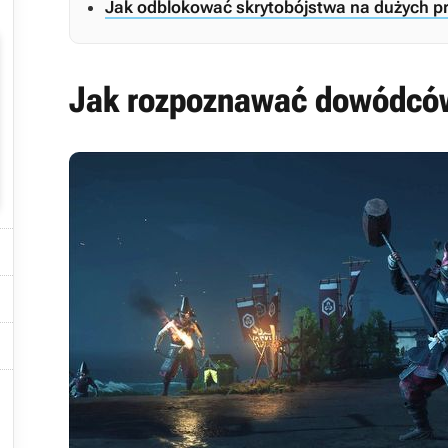
Jak odblokować skrytobójstwa na dużych p
Jak rozpoznawać dowódców



