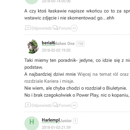
2018-05-14 05:06
A czy ktoś łaskawie napisze wkońcu co to za sprz
wstawic zdjęcie i nie skomentować go...ehh



Odpowiedz
Forum
berial6
Ashen One
158
2018-02-03 19:05
Taki mierny ten poradnik- jedyne, co idzie się z 
podstaw.
A najbardziej dziwi mnie
Więcej na temat ról ora
rozdziale Kariera i misje.
Nie wiem, ale chyba chodzi o rozdział o Biuletynie.
No i brak czegokolwiek o Power Play, nic o kopaniu,



Odpowiedz
Forum
Harlempl
H
Junior
1
2018-01-03 21:59