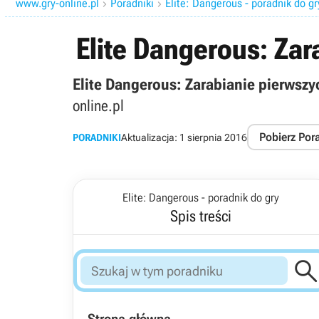
www.gry-online.pl
Poradniki
Elite: Dangerous - poradnik do gr


Elite Dangerous: Zar
Elite Dangerous: Zarabianie pierwszy
online.pl
Pobierz Por
PORADNIKI
Aktualizacja:
1 sierpnia 2016
Elite: Dangerous - poradnik do gry
Spis treści