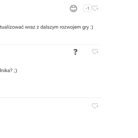
😊

-1
tualizować wraz z dalszym rozwojem gry :)
❓

nika? ;)
