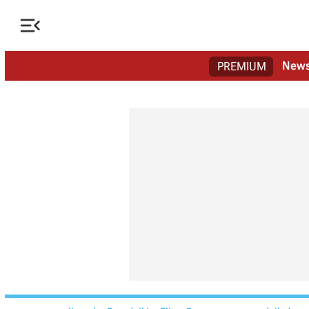

New
PREMIUM