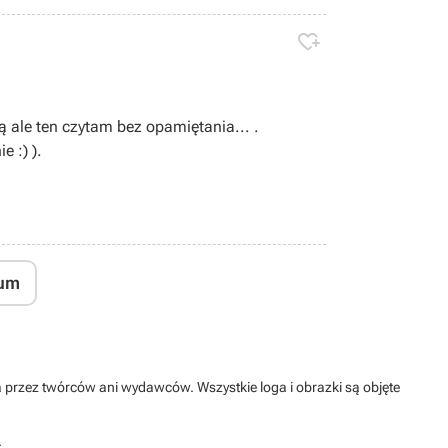

ale ten czytam bez opamiętania... .
e :) ).
um
na przez twórców ani wydawców. Wszystkie loga i obrazki są objęte
.