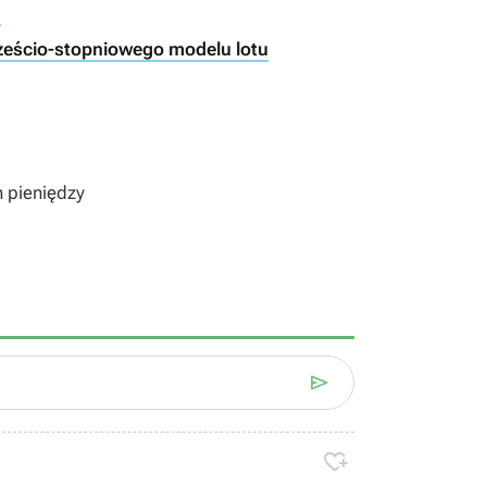
h
ześcio-stopniowego modelu lotu
h pieniędzy

