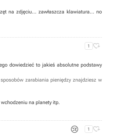
ęt na zdjęciu... zawłaszcza klawiatura... no

1
niego dowiedzieć to jakieś absolutne podstawy
z sposobów zarabiania pieniędzy znajdziesz w
 wchodzeniu na planety itp.
😢

1