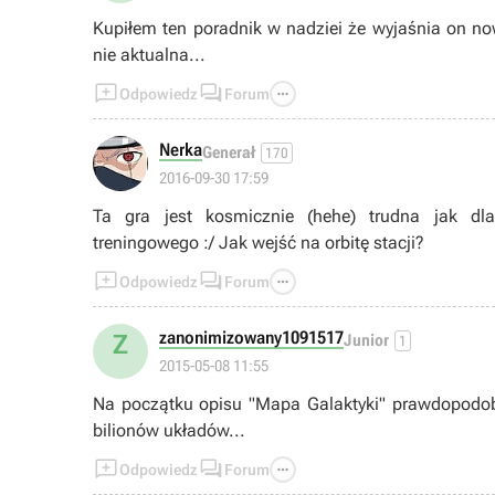
Kupiłem ten poradnik w nadziei że wyjaśnia on nowe
nie aktualna...



Odpowiedz
Forum
Nerka
Generał
170
2016-09-30 17:59
Ta gra jest kosmicznie (hehe) trudna jak d
treningowego :/ Jak wejść na orbitę stacji?



Odpowiedz
Forum
zanonimizowany1091517
Z
Junior
1
2015-05-08 11:55
Na początku opisu "Mapa Galaktyki" prawdopodo
bilionów układów...



Odpowiedz
Forum