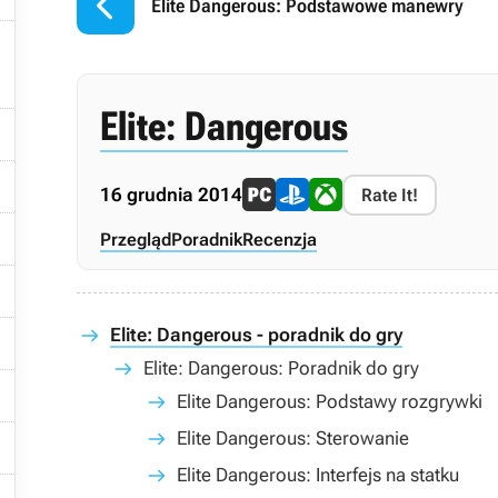

Elite Dangerous: Podstawowe manewry

Elite: Dangerous


16 grudnia 2014
Rate It!

Przegląd
Poradnik
Recenzja


Elite: Dangerous - poradnik do gry
Elite: Dangerous: Poradnik do gry

Elite Dangerous: Podstawy rozgrywki
Elite Dangerous: Sterowanie

Elite Dangerous: Interfejs na statku