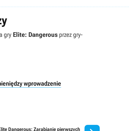
zy
la gry
Elite: Dangerous
przez gry-
 pieniędzy wprowadzenie
Elite Dangerous: Zarabianie pierwszych