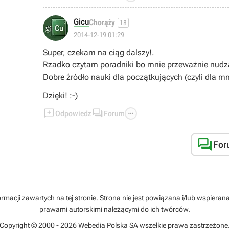
Gicu
Chorąży
18
2014-12-19 01:29
Super, czekam na ciąg dalszy!.
Rzadko czytam poradniki bo mnie przeważnie nudzą 
Dobre źródło nauki dla początkujących (czyli dla mni
Dzięki! :-)



Odpowiedz
Forum

For
rmacji zawartych na tej stronie. Strona nie jest powiązana i/lub wspiera
prawami autorskimi należącymi do ich twórców.
Copyright © 2000 - 2026 Webedia Polska SA wszelkie prawa zastrzeżone