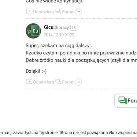
Coś nie widać kontynuacji.



Odpowiedz
Forum
Gicu
Chorąży
18
2014-12-19 01:29
Super, czekam na ciąg dalszy!.
Rzadko czytam poradniki bo mnie przeważnie nudzą 
Dobre źródło nauki dla początkujących (czyli dla mni
Dzięki! :-)



Odpowiedz
Forum

For
rmacji zawartych na tej stronie. Strona nie jest powiązana i/lub wspiera