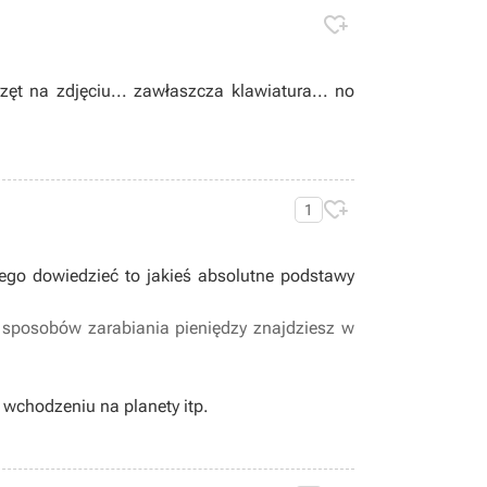

ęt na zdjęciu... zawłaszcza klawiatura... no

1
niego dowiedzieć to jakieś absolutne podstawy
z sposobów zarabiania pieniędzy znajdziesz w
 wchodzeniu na planety itp.