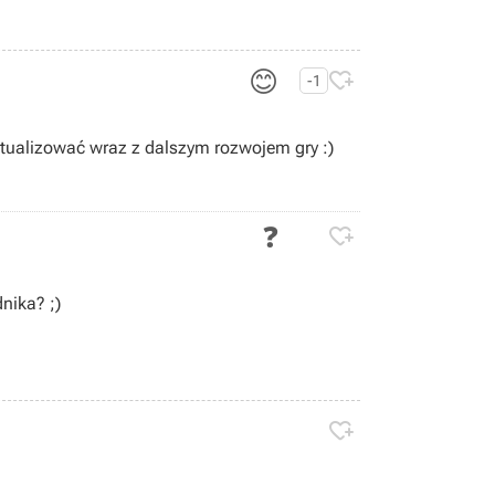
😊

-1
tualizować wraz z dalszym rozwojem gry :)
❓

nika? ;)
