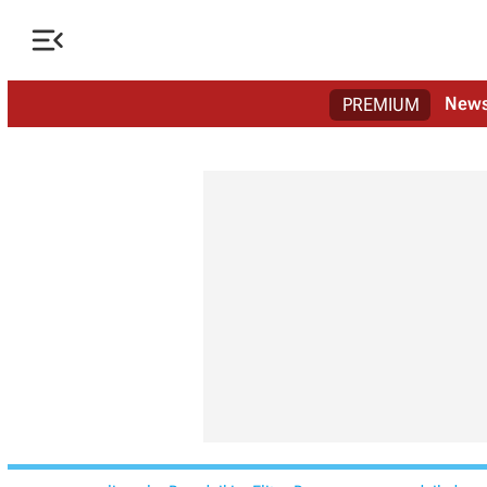

New
PREMIUM