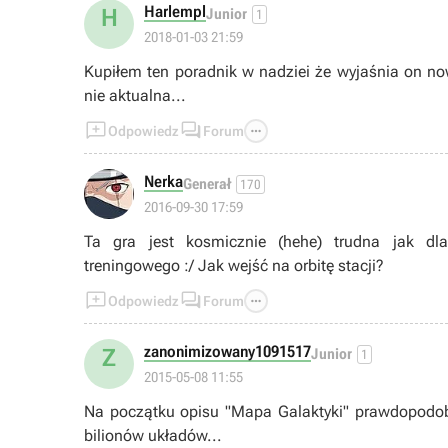
Harlempl
H
Junior
1
2018-01-03 21:59
Kupiłem ten poradnik w nadziei że wyjaśnia on nowe
nie aktualna...



Odpowiedz
Forum
Nerka
Generał
170
2016-09-30 17:59
Ta gra jest kosmicznie (hehe) trudna jak d
treningowego :/ Jak wejść na orbitę stacji?



Odpowiedz
Forum
zanonimizowany1091517
Z
Junior
1
2015-05-08 11:55
Na początku opisu "Mapa Galaktyki" prawdopodo
bilionów układów...