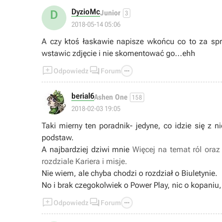
DyzioMc
D
Junior
3
2018-05-14 05:06
A czy ktoś łaskawie napisze wkońcu co to za sprz
wstawic zdjęcie i nie skomentować go...ehh



Odpowiedz
Forum
berial6
Ashen One
158
2018-02-03 19:05
Taki mierny ten poradnik- jedyne, co idzie się z 
podstaw.
A najbardziej dziwi mnie
Więcej na temat ról ora
rozdziale Kariera i misje.
Nie wiem, ale chyba chodzi o rozdział o Biuletynie.
No i brak czegokolwiek o Power Play, nic o kopaniu,



Odpowiedz
Forum