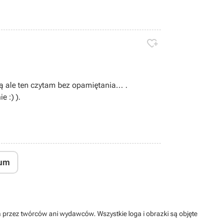

ale ten czytam bez opamiętania... .
e :) ).
um
na przez twórców ani wydawców. Wszystkie loga i obrazki są objęte