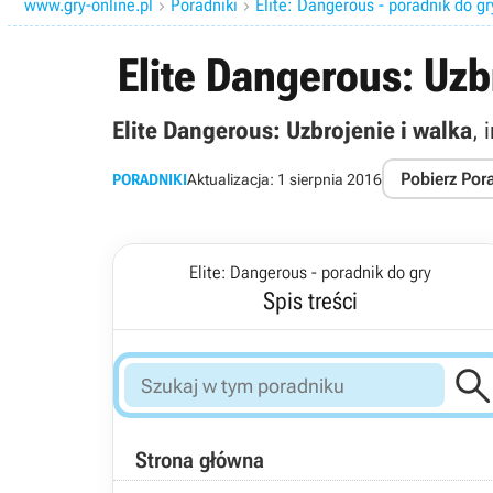
www.gry-online.pl
Poradniki
Elite: Dangerous - poradnik do gr


Elite Dangerous: Uzb
Elite Dangerous: Uzbrojenie i walka
, 
Pobierz Por
PORADNIKI
Aktualizacja:
1 sierpnia 2016
Elite: Dangerous - poradnik do gry
Spis treści
Strona główna