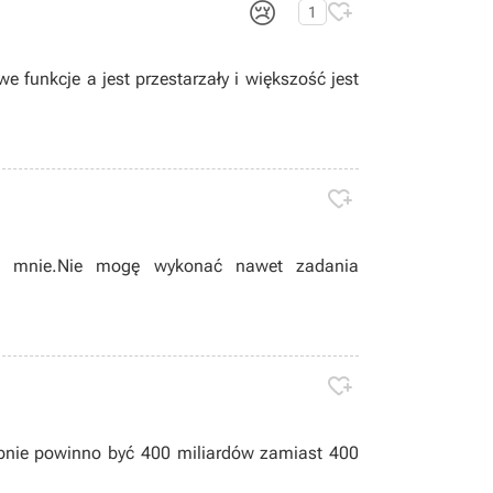
😢

1
 funkcje a jest przestarzały i większość jest

la mnie.Nie mogę wykonać nawet zadania

bnie powinno być 400 miliardów zamiast 400