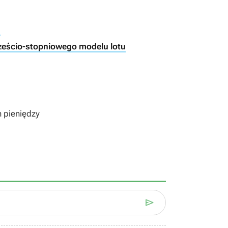
h
ześcio-stopniowego modelu lotu
h pieniędzy
