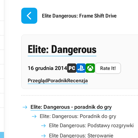


Elite Dangerous: Frame Shift Drive


Elite: Dangerous

16 grudnia 2014
Rate It!

Przegląd
Poradnik
Recenzja


Elite: Dangerous - poradnik do gry

Elite: Dangerous: Poradnik do gry
Elite Dangerous: Podstawy rozgrywki
Elite Dangerous: Sterowanie