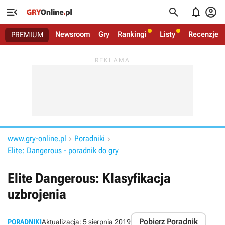




Newsroom
Gry
Rankingi
Listy
Recenzje
PREMIUM
www.gry-online.pl
Poradniki


Elite: Dangerous - poradnik do gry
Elite Dangerous: Klasyfikacja
uzbrojenia
Pobierz Poradnik
PORADNIKI
Aktualizacja:
5 sierpnia 2019