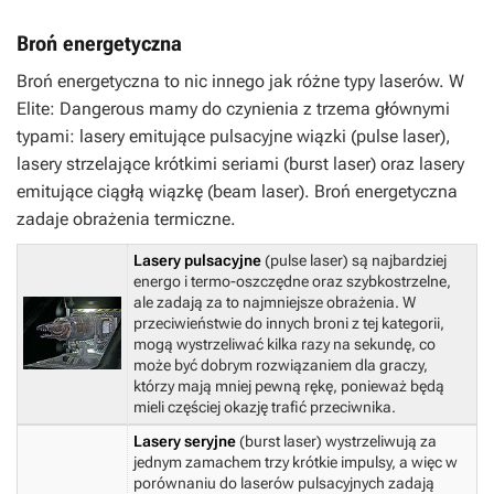
Broń energetyczna
Broń energetyczna to nic innego jak różne typy laserów. W
Elite: Dangerou
s
mamy do czynienia z trzema głównymi
typami: lasery emitujące pulsacyjne wiązki (pulse laser),
lasery strzelające krótkimi seriami (burst laser) oraz lasery
emitujące ciągłą wiązkę (beam laser). Broń energetyczna
zadaje obrażenia termiczne.
Lasery pulsacyjne
(pulse laser) są najbardziej
energo i termo-oszczędne oraz szybkostrzelne,
ale zadają za to najmniejsze obrażenia. W
przeciwieństwie do innych broni z tej kategorii,
mogą wystrzeliwać kilka razy na sekundę, co
może być dobrym rozwiązaniem dla graczy,
którzy mają mniej pewną rękę, ponieważ będą
mieli częściej okazję trafić przeciwnika.
Lasery seryjne
(burst laser) wystrzeliwują za
jednym zamachem trzy krótkie impulsy, a więc w
porównaniu do laserów pulsacyjnych zadają