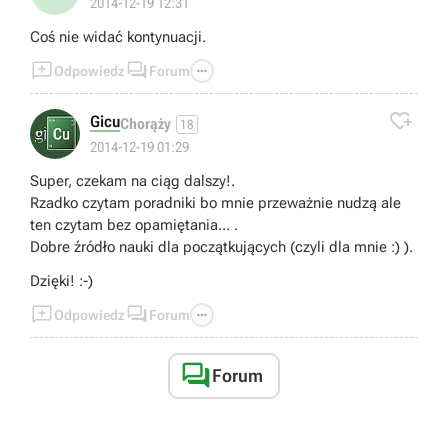
2014-12-19 12:31
Coś nie widać kontynuacji.



Odpowiedz
Forum

Gicu
Chorąży
18
2014-12-19 01:29
Super, czekam na ciąg dalszy!.
Rzadko czytam poradniki bo mnie przeważnie nudzą ale
ten czytam bez opamiętania... .
Dobre źródło nauki dla początkujących (czyli dla mnie :) ).
Dzięki! :-)



Odpowiedz
Forum

Forum