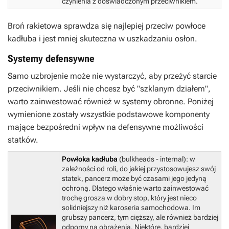
czynienia z doświadczonym przeciwnikiem.
Broń rakietowa sprawdza się najlepiej przeciw powłoce
kadłuba i jest mniej skuteczna w uszkadzaniu osłon.
Systemy defensywne
Samo uzbrojenie może nie wystarczyć, aby przeżyć starcie
przeciwnikiem. Jeśli nie chcesz być "szklanym działem",
warto zainwestować również w systemy obronne. Poniżej
wymienione zostały wszystkie podstawowe komponenty
mające bezpośredni wpływ na defensywne możliwości
statków.
Powłoka kadłuba
(bulkheads - internal): w
zależności od roli, do jakiej przystosowujesz swój
statek, pancerz może być czasami jego jedyną
ochroną. Dlatego właśnie warto zainwestować
trochę grosza w dobry stop, który jest nieco
solidniejszy niż karoseria samochodowa. Im
grubszy pancerz, tym cięższy, ale również bardziej
odporny na obrażenia. Niektóre, bardziej