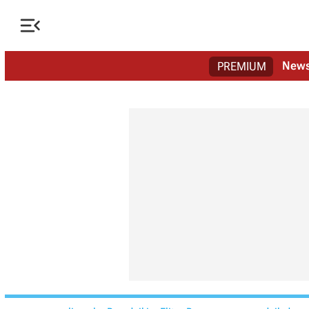

New
PREMIUM