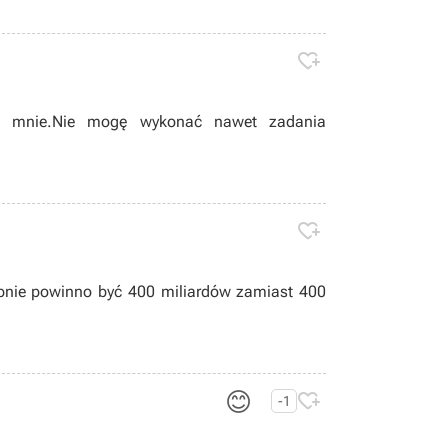

la mnie.Nie mogę wykonać nawet zadania

bnie powinno być 400 miliardów zamiast 400
😊

-1