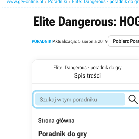
www.gry-online.pl
Poradniki
Elite: Dangerous - poradnik do gr


Elite Dangerous: HO
Pobierz Por
PORADNIKI
Aktualizacja:
5 sierpnia 2019
Elite: Dangerous - poradnik do gry
Spis treści
Strona główna
Poradnik do gry