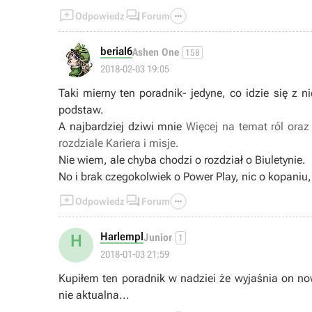



Odpowiedz
Forum
berial6
Ashen One
158
2018-02-03 19:05
Taki mierny ten poradnik- jedyne, co idzie się z 
podstaw.
A najbardziej dziwi mnie
Więcej na temat ról ora
rozdziale Kariera i misje.
Nie wiem, ale chyba chodzi o rozdział o Biuletynie.
No i brak czegokolwiek o Power Play, nic o kopaniu,



Odpowiedz
Forum
Harlempl
H
Junior
1
2018-01-03 21:59
Kupiłem ten poradnik w nadziei że wyjaśnia on nowe
nie aktualna...