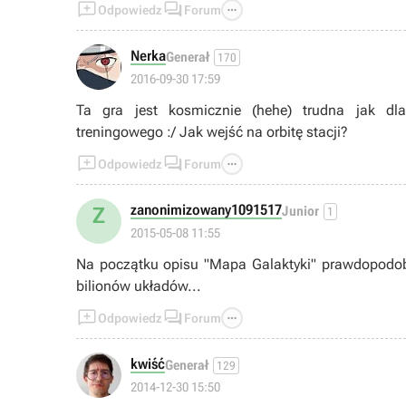



Odpowiedz
Forum
Nerka
Generał
170
2016-09-30 17:59
Ta gra jest kosmicznie (hehe) trudna jak d
treningowego :/ Jak wejść na orbitę stacji?



Odpowiedz
Forum
zanonimizowany1091517
Z
Junior
1
2015-05-08 11:55
Na początku opisu "Mapa Galaktyki" prawdopodo
bilionów układów...



Odpowiedz
Forum
kwiść
Generał
129
2014-12-30 15:50