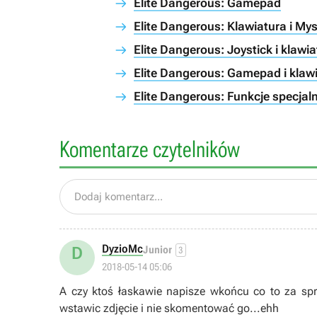
Elite Dangerous: Gamepad
Elite Dangerous: Klawiatura i Mysz
Elite Dangerous: Joystick i klawiat
Elite Dangerous: Gamepad i klawia
Elite Dangerous: Funkcje specjal
Komentarze czytelników
Dodaj komentarz...
DyzioMc
D
Junior
3
2018-05-14 05:06
A czy ktoś łaskawie napisze wkońcu co to za sprz
wstawic zdjęcie i nie skomentować go...ehh