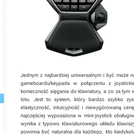


Jednym z najbardziej uniwersalnym i być może na
gameboardu/keypada w połączeniu z joystick
konieczność sięgania do klawiatury, a co za tym
lotu. Jest to system, który bardzo szybko zy
elastyczność, intuicyjność i niewygórowaną cen
najczęściej wyposażona w mini-joystick obsługi
wynika z typowo klawiaturowego układu klawiszy
powinna być naturalna dla każdego, kto kiedyko