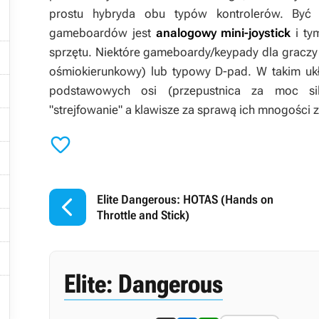
prostu hybryda obu typów kontrolerów. Być 
gameboardów jest
analogowy mini-joystick
i tym
sprzętu. Niektóre gameboardy/keypady dla graczy of

ośmiokierunkowy) lub typowy D-pad. W takim ukł

podstawowych osi (przepustnica za moc siln
"strejfowanie" a klawisze za sprawą ich mnogości z





Elite Dangerous: HOTAS (Hands on
Throttle and Stick)


Elite: Dangerous
