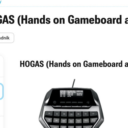
y
GAS (Hands on Gameboard a
adnik
HOGAS (Hands on Gameboard a

