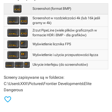
Screenshot (format BMP)
Screenshot w rozdzielczości 4k (lub 16k jeśli
gramy w 4k)
Zrzut PipeLine (wiele plików graficznych w
formacie HDR i BMP - dla grafików)
Wyświetlenie licznika FPS
Wyświetlenie i użycia przepustowości łącza
Ukrycie interfejsu (do screenshotów)
Screeny zapisywane są w folderze:
C:\Users\XXX\Pictures\Frontier Developments\Elite
Dangerous
