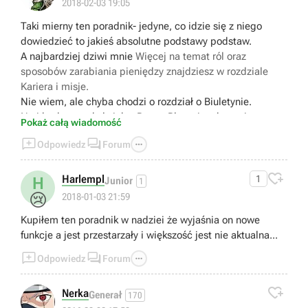
2018-02-03 19:05
Taki mierny ten poradnik- jedyne, co idzie się z niego
dowiedzieć to jakieś absolutne podstawy podstaw.
A najbardziej dziwi mnie
Więcej na temat ról oraz
sposobów zarabiania pieniędzy znajdziesz w rozdziale
Kariera i misje.
Nie wiem, ale chyba chodzi o rozdział o Biuletynie.
No i brak czegokolwiek o Power Play, nic o kopaniu,
Pokaż całą wiadomość
wchodzeniu na planety itp.



Odpowiedz
Forum

Harlempl
1
H
Junior
1
😢
2018-01-03 21:59
Kupiłem ten poradnik w nadziei że wyjaśnia on nowe
funkcje a jest przestarzały i większość jest nie aktualna...



Odpowiedz
Forum

Nerka
Generał
170