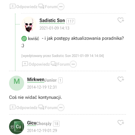



Odpowiedz
Forum

Sadistic Son
117
❓
2021-01-09 14:13
- i jak postępy aktualizowania poradnika?
kwiść
;)
[wyedytowany przez Sadistic Son 2021-01-09 14:14:04]



Odpowiedz
Forum

Mirkwen
M
Junior
1
2014-12-19 12:31
Coś nie widać kontynuacji.



Odpowiedz
Forum

Gicu
Chorąży
18
2014-12-19 01:29