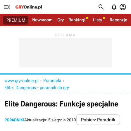




Newsroom
Gry
Rankingi
Listy
Recenzje
PREMIUM
www.gry-online.pl
Poradniki


Elite: Dangerous - poradnik do gry
Elite Dangerous: Funkcje specjalne
Pobierz Poradnik
PORADNIKI
Aktualizacja:
5 sierpnia 2019