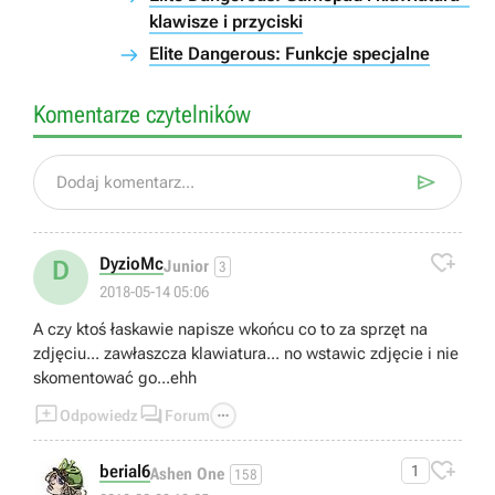
klawisze i przyciski
Elite Dangerous: Funkcje specjalne
Komentarze czytelników

Dodaj komentarz...

DyzioMc
D
Junior
3
2018-05-14 05:06
A czy ktoś łaskawie napisze wkońcu co to za sprzęt na
zdjęciu... zawłaszcza klawiatura... no wstawic zdjęcie i nie
skomentować go...ehh



Odpowiedz
Forum

berial6
1
Ashen One
158