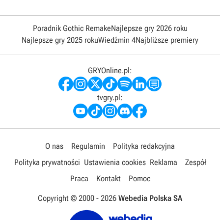
Poradnik Gothic Remake
Najlepsze gry 2026 roku
Najlepsze gry 2025 roku
Wiedźmin 4
Najbliższe premiery
GRYOnline.pl:
tvgry.pl:
O nas
Regulamin
Polityka redakcyjna
Polityka prywatności
Ustawienia cookies
Reklama
Zespół
Praca
Kontakt
Pomoc
Copyright © 2000 -
2026
Webedia Polska SA