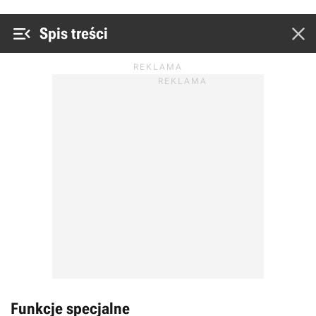


Spis treści
Funkcje specjalne