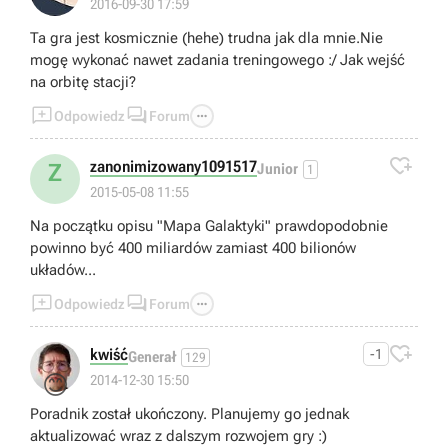
2016-09-30 17:59
Ta gra jest kosmicznie (hehe) trudna jak dla mnie.Nie
mogę wykonać nawet zadania treningowego :/ Jak wejść
na orbitę stacji?



Odpowiedz
Forum

zanonimizowany1091517
Z
Junior
1
2015-05-08 11:55
Na początku opisu "Mapa Galaktyki" prawdopodobnie
powinno być 400 miliardów zamiast 400 bilionów
układów...



Odpowiedz
Forum

kwiść
-1
Generał
129
😊
2014-12-30 15:50
Poradnik został ukończony. Planujemy go jednak
aktualizować wraz z dalszym rozwojem gry :)