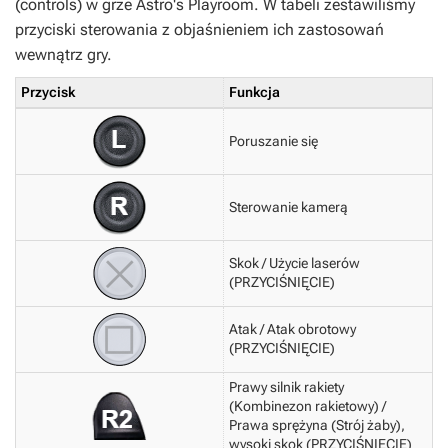
(controls) w grze
Astro's
Playroom
. W tabeli zestawiliśmy
przyciski sterowania z objaśnieniem ich zastosowań
wewnątrz gry.
Przycisk
Funkcja
Poruszanie się
Sterowanie kamerą
Skok / Użycie laserów
(PRZYCIŚNIĘCIE)
Atak / Atak obrotowy
(PRZYCIŚNIĘCIE)
Prawy silnik rakiety
(Kombinezon rakietowy) /
Prawa sprężyna (Strój żaby),
wysoki skok (PRZYCIŚNIĘCIE)