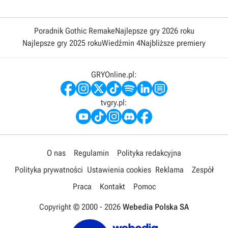
Poradnik Gothic Remake
Najlepsze gry 2026 roku
Najlepsze gry 2025 roku
Wiedźmin 4
Najbliższe premiery
GRYOnline.pl:
tvgry.pl:
O nas
Regulamin
Polityka redakcyjna
Polityka prywatności
Ustawienia cookies
Reklama
Zespół
Praca
Kontakt
Pomoc
Copyright © 2000 -
2026
Webedia Polska SA