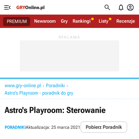




Newsroom
Gry
Rankingi
Listy
Recenzje
PREMIUM
www.gry-online.pl
Poradniki


Astro's Playroom - poradnik do gry
Astro's Playroom: Sterowanie
Pobierz Poradnik
PORADNIKI
Aktualizacja:
25 marca 2021