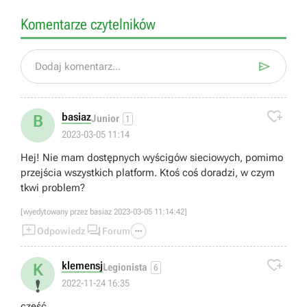
Komentarze czytelników

Dodaj komentarz...

basiaz
B
Junior
1
2023-03-05 11:14
Hej! Nie mam dostępnych wyścigów sieciowych, pomimo
przejścia wszystkich platform. Ktoś coś doradzi, w czym
tkwi problem?
[wyedytowany przez basiaz 2023-03-05 11:14:42]



Odpowiedz
Forum

klemensj
K
Legionista
6
❗
2022-11-24 16:35
cześć